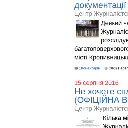
документації
Центр Журналістс
Деякий ч
Журналіс
розсліду
багатоповерховог
місті Кропивницьк
Коментарів
Перег
0
69602
15 серпня 2016
Не хочете сп
(ОФІЦІЙНА В
Центр Журналістс
Кілька м
Журналі