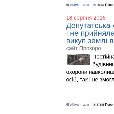
Коментарів
Перег
0
68351
18 серпня 2016
Депутатська 
і не прийнял
викуп землі 
сайт Прозоро
Постійна
будівни
охорони навколишн
осіб, так і не змо
Коментарів
Перег
0
67885