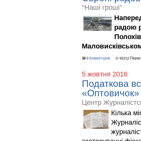
"Наші гроші"
Напере
радою р
Полохів
Маловисківському
Коментарів
Перег
0
65212
5 жовтня 2016
Податкова вс
«Оптовичок»
Центр Журналістс
Кілька мі
Журналіс
журналіс