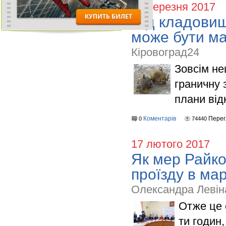
10 березня 2017
Під кладовищ
може бути м
Кіровоград24
Зовсім не
граничну 
плани від
Коментарів
Перег
0
74440
17 лютого 2017
Як мер Райко
проїзду в ма
Олександра Левіна
Отже це 
ти годин,