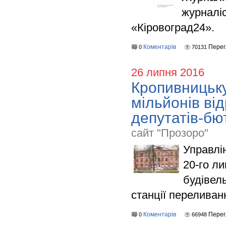
журналіс
«Кіровоград24».
Коментарів
Перег
0
70131
26 липня 2016
Кропивницьку
мільйонів ві
депутатів-бют
сайт "Прозоро"
Управлі
20-го л
будівел
станції переливан
Коментарів
Перег
0
66948