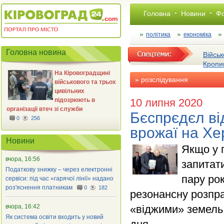
Головна
Новини
Фо
політика
економіка
Головна новина
Військ
Кропи
На Кіровоградщині
розслiдування
військового та трьох
цивільних
підозрюють в
10 липня 2020
організації втеч зі служби
Бєспрєдєл ві
0
256
врожаї на Х
Новини
Якщо у 
вчора, 16:56
запитати
Податкову знижку – через електронні
пару ро
сервіси: під час «гарячої лінії» надано
роз'яснення платникам
0
182
резонансну розпра
вчора, 16:42
«віджими» земель 
Як система освіти входить у новий