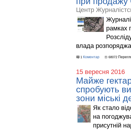
при продажу 
Центр Журналістс
Журналі
рамках 
Розслід
влада розпоряджа
Коментар
Перегл
1
68072
15 вересня 2016
Майже гектар
спробують ви
зони міські 
Як стало ві
на погоджува
присутній н