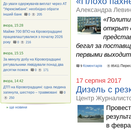
«Плохо пахн
До уваги одержувачів виплат через АТ
Александра Левин
“Укрексімбанк”: необхідно обрати
інший банк
0
205
«
Политик
вчора, 15:28
открыт д
Майже 700 ВПО на Кіровоградщині
предста
працевлаштувалися з початку 2026
року
0
216
бегал за поставщ
первыми выходит
вчора, 15:15
За минулу добу на Кіровоградщині
рятувальники ліквідували понад два
Коментарів
Перег
9
85411
десятки пожеж
0
171
17 серпня 2017
вчора, 14:42
Дизель с рез
ДТП на Кіровоградщині: одна людина
загинула, шестеро – травмовані
0
Центр Журналист
250
Провест
ще новини
результ
в февра