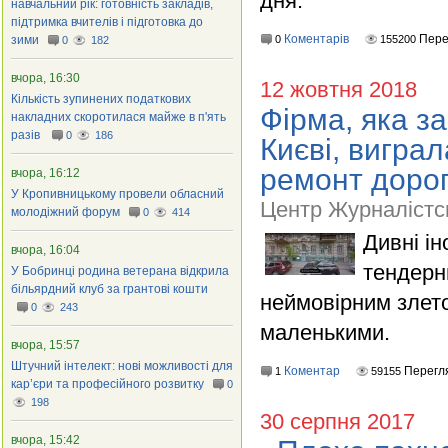
дня.
навчальний рік: готовність закладів,
підтримка вчителів і підготовка до
Коментарів
Пере
зими
0
155200
0
182
вчора, 16:30
12 жовтня 2018
Кількість зупинених податкових
Фірма, яка з
накладних скоротилася майже в п'ять
разів
0
186
Києві, вигра
ремонт дорог
вчора, 16:12
У Кропивницькому провели обласний
Центр Журналістс
молодіжний форум
0
414
Дивні і
вчора, 16:04
тендерн
У Бобринці родина ветерана відкрила
більярдний клуб за грантові кошти
неймовірним злето
0
243
маленькими.
вчора, 15:57
Штучний інтелект: нові можливості для
Коментар
Перегл
1
59155
кар’єри та професійного розвитку
0
198
30 серпня 2017
вчора, 15:42