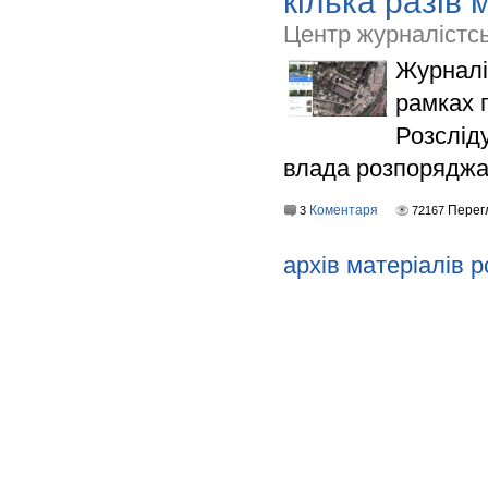
кілька разів
Центр журналістсь
Журналі
рамках 
Розслід
влада розпоряджа
Коментаря
Перег
3
72167
архів матеріалів р