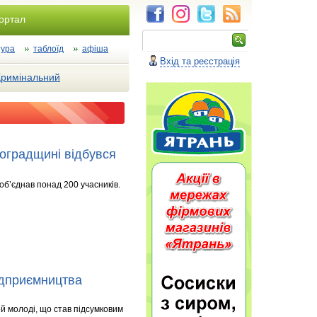
Портал
тура
таблоїд
афіша
Вхід та реєстрація
Кримінальний
воградщині відбувся
б’єднав понад 200 учасників.
підприємництва
й молоді, що став підсумковим