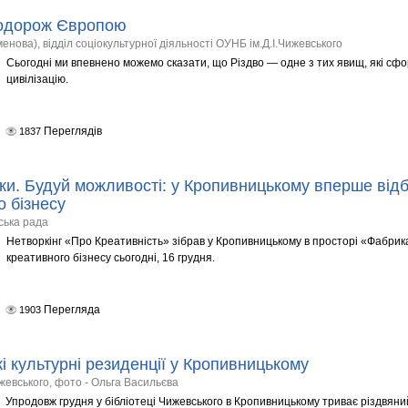
подорож Європою
енова), відділ соціокультурної діяльності ОУНБ ім.Д.І.Чижевського
Сьогодні ми впевнено можемо сказати, що Різдво — одне з тих явищ, які сф
цивілізацію.
Переглядів
1837
зки. Будуй можливості: у Кропивницькому вперше відб
о бізнесу
ська рада
Нетворкінг «Про Креативність» зібрав у Кропивницькому в просторі «Фабрика
креативного бізнесу сьогодні, 16 грудня.
Перегляда
1903
і культурні резиденції у Кропивницькому
ижевського, фото - Ольга Васильєва
Упродовж грудня у бібліотеці Чижевського в Кропивницькому триває різдвян