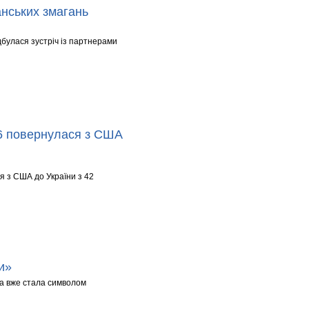
нських змагань
дбулася зустріч із партнерами
026 повернулася з США
ся з США до України з 42
и»
ка вже стала символом