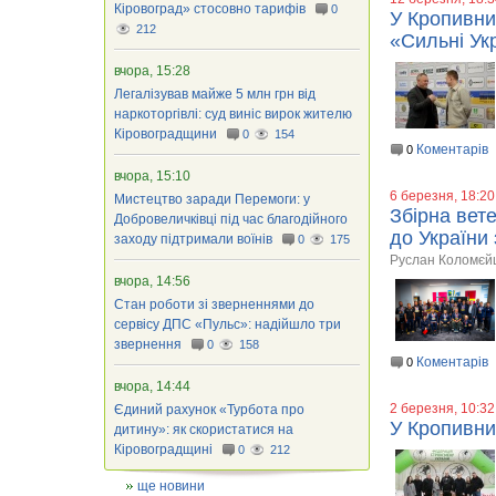
Кіровоград» стосовно тарифів
0
У Кропивни
212
«Сильні Ук
вчора, 15:28
Легалізував майже 5 млн грн від
наркоторгівлі: суд виніс вирок жителю
Кіровоградщини
0
154
Коментарів
0
вчора, 15:10
6 березня, 18:20
Мистецтво заради Перемоги: у
Збірна вете
Добровеличківці під час благодійного
до України
заходу підтримали воїнів
0
175
Руслан Коломєйце
вчора, 14:56
Стан роботи зі зверненнями до
сервісу ДПС «Пульс»: надійшло три
звернення
0
158
Коментарів
0
вчора, 14:44
2 березня, 10:32
Єдиний рахунок «Турбота про
У Кропивни
дитину»: як скористатися на
Кіровоградщині
0
212
ще новини