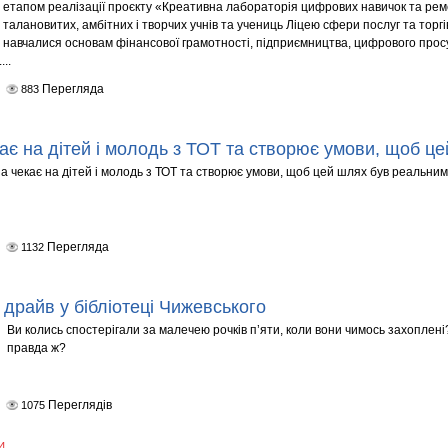
етапом реалізації проєкту «Креативна лабораторія цифрових навичок та рем
талановитих, амбітних і творчих учнів та учениць Ліцею сфери послуг та торгівл
навчалися основам фінансової грамотності, підприємництва, цифрового прос
..
Перегляда
883
кає на дітей і молодь з ТОТ та створює умови, щоб ц
на чекає на дітей і молодь з ТОТ та створює умови, щоб цей шлях був реальним
Перегляда
1132
 драйв у бібліотеці Чижевського
Ви колись спостерігали за малечею рочків п’яти, коли вони чимось захопле
правда ж?
Переглядів
1075
4