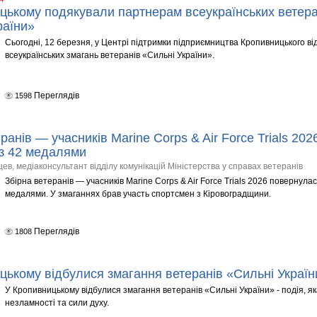
цькому подякували партнерам всеукраїнських ветера
раїни»
Сьогодні, 12 березня, у Центрі підтримки підприємництва Кропивницького ві
всеукраїнських змагань ветеранів «Сильні України».
Переглядів
1598
ранів — учасників Marine Corps & Air Force Trials 2
 з 42 медалями
в, медіаконсультант відділу комунікацій Міністерства у справах ветеранів
Збірна ветеранів — учасників Marine Corps & Air Force Trials 2026 повернула
медалями. У змаганнях брав участь спортсмен з Кіровоградщини.
Переглядів
1808
цькому відбулися змагання ветеранів «Сильні Україн
У Кропивницькому відбулися змагання ветеранів «Сильні України» - подія, я
незламності та сили духу.