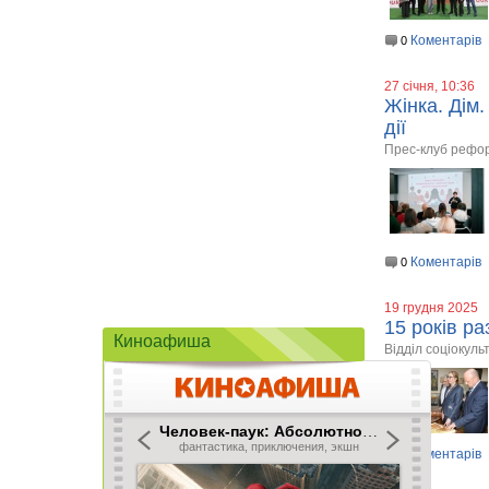
Коментарів
0
27 січня, 10:36
Жінка. Дім.
дії
Прес-клуб рефор
Коментарів
0
19 грудня 2025
15 років р
Киноафиша
Відділ соціокуль
Коментарів
0