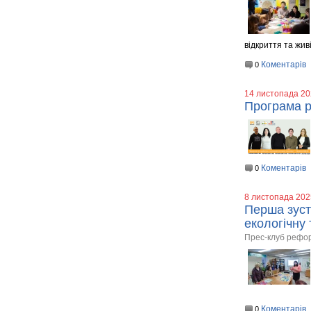
відкриття та живі 
Коментарів
0
14 листопада 2
Програма р
Коментарів
0
8 листопада 202
Перша зуст
екологічну 
Прес-клуб рефо
Коментарів
0