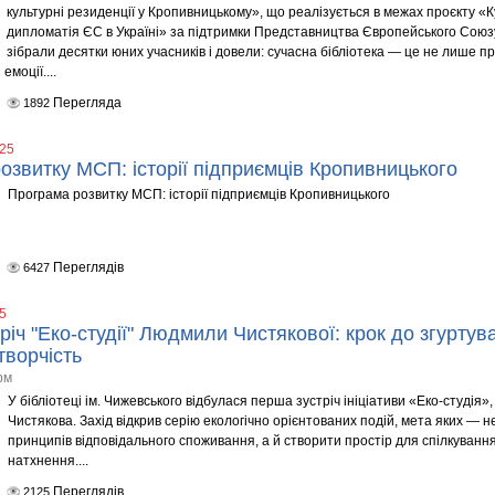
культурні резиденції у Кропивницькому», що реалізується в межах проєкту «К
дипломатія ЄС в Україні» за підтримки Представництва Європейського Союзу 
зібрали десятки юних учасників і довели: сучасна бібліотека — це не лише пр
емоції....
Перегляда
1892
025
озвитку МСП: історії підприємців Кропивницького
Програма розвитку МСП: історії підприємців Кропивницького
Переглядів
6427
5
річ "Еко-студії" Людмили Чистякової: крок до згурту
творчість
рм
У бібліотеці ім. Чижевського відбулася перша зустріч ініціативи «Еко-студія
Чистякова. Захід відкрив серію екологічно орієнтованих подій, мета яких — 
принципів відповідального споживання, а й створити простір для спілкуванн
натхнення....
Переглядів
2125