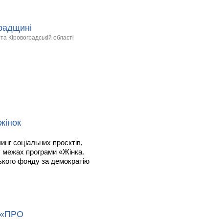
градщині
та Кіровоградській області
жінок
инг соціальних проєктів,
у межах програми «Жінка.
ького фонду за демократію
і «ПРО