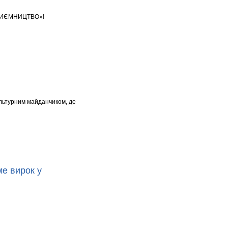
ДПРИЄМНИЦТВО»!
ультурним майданчиком, де
е вирок у