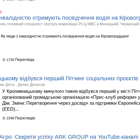
5
інвалідністю отримують посвідчення водія на Кірово
ик, головний спеціаліст сектору комунікації РСЦ МВС в Вінницькій, Черкаській 
Як люди з інвалідністю отримують посвідчення водія на Кіровоградщині
Перегляда
1734
цькому відбувся перший Пітчинг соціальних проєктів 
м, фото - Денис Денисов
У Кропивницькому минулого тижня відбувся перший у місті Пітч
організований громадською організацією «Прес-клуб реформ» 
Дім. Зміни: Перетворення через досвід» за підтримки Європейс
(EED)...
Переглядів
2348
в Агро: Секрети успіху ARK GROUP на YouTube-канал