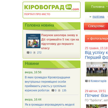
Головна
політика
Головна новина
Пакунок школяра знову в
фотогалер
Дії: отримайте 5 тис грн на
підготовку до першого
класу
25 травня, 15:18
Від успіху
0
272
Перший фо
Новини
вчора, 16:56
В яких громадах Кіровоградщини
Коментарів
0
внутрішньо переміщені особи
приймають участь у суспільно
корисних роботах
0
135
29 квітня, 19:51
Пітчинг бі
вчора, 16:44
ГО "Турбота", ав
Як в громадах впроваджують моделі