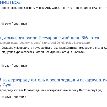
НИЦТВО»!
Інновації в Агро: Секрети успіху ARK GROUP на YouTube-каналі «ПРО ПІ
Переглядів
9040
цькому відзначили Всеукраїнський день бібліотек
енова), відділ соціокультурної діяльності ОУНБ ім.Д.І.Чижевського
Обласна універсальна наукова бібліотека імені Дмитра Чижевського стала к
відбулися урочистості з нагоди Всеукраїнського дня бібліотек.
Переглядів
2427
 за держзраду житель Кіровоградщини оскаржуватим
 Суді
ержзраду житель Кіровоградщини оскаржуватиме вирок у Верховному Суді
Перегляда
2873