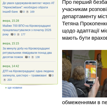
Про перший безба
До уваги одержувачів виплат через АТ
“Укрексімбанк”: необхідно обрати
учасникам розпові
інший банк
0
169
департаменту міст
вчора, 15:28
Тетяна Прокопенк
Майже 700 ВПО на Кіровоградщині
щодо адаптації мі
працевлаштувалися з початку 2026
року
0
177
мають бути врахов
вчора, 15:15
За минулу добу на Кіровоградщині
рятувальники ліквідували понад два
десятки пожеж
0
138
вчора, 14:42
ДТП на Кіровоградщині: одна людина
загинула, шестеро – травмовані
0
203
ще новини
обмеженнями в пе