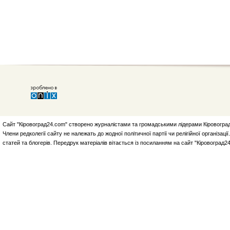
Сайт "Кіровоград24.com" створено журналістами та громадськими лідерами Кіровоград
Члени редколегії сайту не належать до жодної політичної партії чи релігійної організа
статей та блогерів. Передрук матеріалів вітається із посиланням на сайт "Кіровоград2