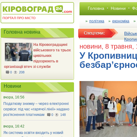
Головна
Новини
Фо
політика
економіка
Головна новина
Військ
Кропи
На Кіровоградщині
новини
, 8 травня,
військового та трьох
У Кропивниц
цивільних
підозрюють в
безбар’єрнос
організації втеч зі служби
0
208
Новини
вчора, 16:56
Податкову знижку – через електронні
сервіси: під час «гарячої лінії» надано
роз'яснення платникам
0
148
вчора, 16:42
Як система освіти входить у новий