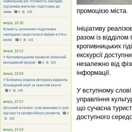
навчальний рік: готовність закладів,
підтримка вчителів і підготовка до
промоцією міста.
зими
0
148
вчора, 16:30
Ініціативу реаліз
Кількість зупинених податкових
накладних скоротилася майже в п'ять
разом із відділом
разів
0
142
кропивницьких гід
вчора, 16:12
екскурсії доступн
У Кропивницькому провели обласний
незалежно від фі
молодіжний форум
0
332
інформації.
вчора, 16:04
У Бобринці родина ветерана відкрила
більярдний клуб за грантові кошти
У вступному слові
0
195
управління культу
вчора, 15:57
що сучасна турис
Штучний інтелект: нові можливості для
кар’єри та професійного розвитку
0
доступного середо
163
вчора, 15:42