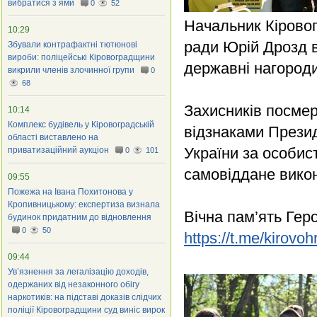
вибратися з ями
0
52
Начальник Кіровог
10:29
ради Юрій Дрозд 
Збували контрафактні тютюнові
вироби: поліцейські Кіровоградщини
державні нагород
викрили членів злочинної групи
0
68
Захисників посмер
10:14
Комплекс будівель у Кіровоградській
відзнаками Презид
області виставлено на
України за особис
приватизаційний аукціон
0
101
самовіддане викон
09:55
Пожежа на Івана Похитонова у
Кропивницькому: експертиза визнала
Вічна пам’ять Гер
будинок придатним до відновлення
0
50
https://t.me/kirov
09:44
Ув’язнення за легалізацію доходів,
одержаних від незаконного обігу
наркотиків: на підставі доказів слідчих
поліції Кіровоградщини суд виніс вирок