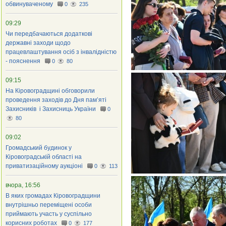
обвинуваченому
0
235
09:29
Чи передбачаються додаткові
державні заходи щодо
працевлаштування осіб з інвалідністю
- пояснення
0
80
09:15
На Кіровоградщині обговорили
проведення заходів до Дня пам’яті
Захисників і Захисниць України
0
80
09:02
Громадський будинок у
Кіровоградській області на
приватизаційному аукціоні
0
113
вчора, 16:56
В яких громадах Кіровоградщини
внутрішньо переміщені особи
приймають участь у суспільно
корисних роботах
0
177