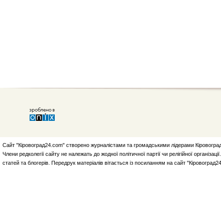
Сайт "Кіровоград24.com" створено журналістами та громадськими лідерами Кіровоград
Члени редколегії сайту не належать до жодної політичної партії чи релігійної організа
статей та блогерів. Передрук матеріалів вітається із посиланням на сайт "Кіровоград2