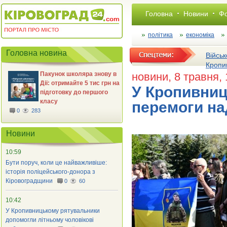
Головна
Новини
Фо
політика
економіка
Головна новина
Військ
Кропи
Пакунок школяра знову в
новини
, 8 травня,
Дії: отримайте 5 тис грн на
У Кропивниц
підготовку до першого
класу
перемоги над
0
283
Новини
10:59
Бути поруч, коли це найважливіше:
історія поліцейського-донора з
Кіровоградщини
0
60
10:42
У Кропивницькому рятувальники
допомогли літньому чоловікові