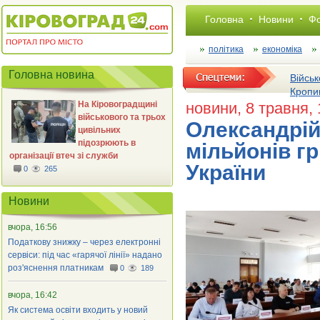
Головна
Новини
Фо
політика
економіка
Головна новина
Військ
Кропи
На Кіровоградщині
новини
, 8 травня,
військового та трьох
Олександрій
цивільних
підозрюють в
мільйонів г
організації втеч зі служби
України
0
265
Новини
вчора, 16:56
Податкову знижку – через електронні
сервіси: під час «гарячої лінії» надано
роз'яснення платникам
0
189
вчора, 16:42
Як система освіти входить у новий