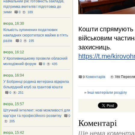
навчальний рік: готовність закладів,
підтримка вчителів і підготовка до
зими
0
189
вчора, 16:30
Кошти спрямують 
Кількість зупинених податкових
накладних скоротилася майже в п'ять
військовим частин
разів
0
195
захисниць.
вчора, 16:12
https://t.me/kirov
У Кропивницькому провели обласний
молодіжний форум
0
435
вчора, 16:04
Коментарів
Перегля
0
789
У Бобринці родина ветерана відкрила
більярдний клуб за грантові кошти
Інші матеріали розділу
0
251
вчора, 15:57
Штучний інтелект: нові можливості для
кар’єри та професійного розвитку
0
Коментарі
205
Ще нема коментар
вчора, 15:42