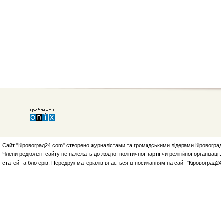
Сайт "Кіровоград24.com" створено журналістами та громадськими лідерами Кіровоград
Члени редколегії сайту не належать до жодної політичної партії чи релігійної організа
статей та блогерів. Передрук матеріалів вітається із посиланням на сайт "Кіровоград2