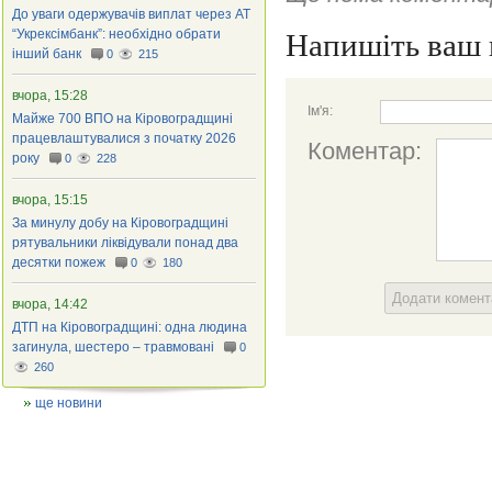
До уваги одержувачів виплат через АТ
“Укрексімбанк”: необхідно обрати
Напишіть ваш 
інший банк
0
215
вчора, 15:28
Ім'я:
Майже 700 ВПО на Кіровоградщині
працевлаштувалися з початку 2026
Коментар:
року
0
228
вчора, 15:15
За минулу добу на Кіровоградщині
рятувальники ліквідували понад два
десятки пожеж
0
180
Додати комен
вчора, 14:42
ДТП на Кіровоградщині: одна людина
загинула, шестеро – травмовані
0
260
ще новини