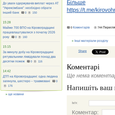
Більше
До уваги одержувачів виплат через АТ
“Укрексімбанк”: необхідно обрати
https://t.me/kirov
інший банк
0
150
15:28
Коментарів
Перегл
Майже 700 ВПО на Кіровоградщині
0
744
працевлаштувалися з початку 2026
року
0
160
Інші матеріали розділу
15:15
Share
За минулу добу на Кіровоградщині
рятувальники ліквідували понад два
десятки пожеж
0
116
Коментарі
14:42
Ще нема коментар
ДТП на Кіровоградщині: одна людина
загинула, шестеро – травмовані
0
Напишіть ваш 
176
ще новини
Ім'я:
Коментар: