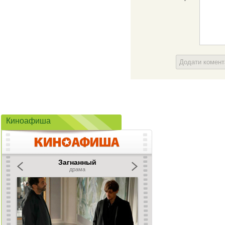
Додати комен
Киноафиша