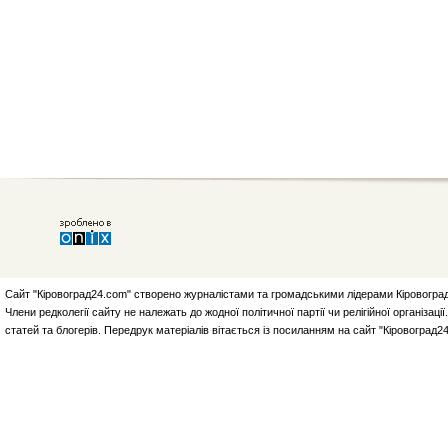
Сайт "Кіровоград24.com" створено журналістами та громадськими лідерами Кіровоград
Члени редколегії сайту не належать до жодної політичної партії чи релігійної організа
статей та блогерів. Передрук матеріалів вітається із посиланням на сайт "Кіровоград2