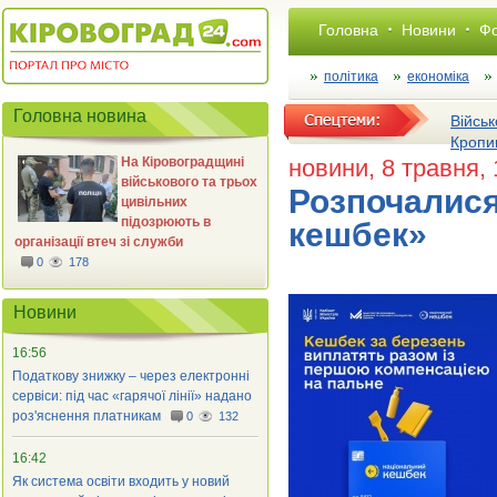
Головна
Новини
Фо
політика
економіка
Головна новина
Військ
Кропи
На Кіровоградщині
новини
, 8 травня,
військового та трьох
Розпочалися
цивільних
підозрюють в
кешбек»
організації втеч зі служби
0
178
Новини
16:56
Податкову знижку – через електронні
сервіси: під час «гарячої лінії» надано
роз'яснення платникам
0
132
16:42
Як система освіти входить у новий