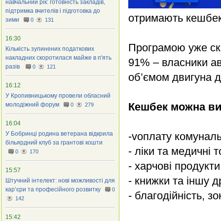
навчальний рік: готовність закладів,
підтримка вчителів і підготовка до
отримають кешбек
зими
0
131
16:30
Програмою уже ск
Кількість зупинених податкових
накладних скоротилася майже в п'ять
91% – власники ав
разів
0
121
об’ємом двигуна до
16:12
У Кропивницькому провели обласний
Кешбек можна ви
молодіжний форум
0
279
16:04
У Бобринці родина ветерана відкрила
-vоплату комуналь
більярдний клуб за грантові кошти
- ліки та медичні 
0
170
- харчові продукт
15:57
- книжки та іншу 
Штучний інтелект: нові можливості для
кар’єри та професійного розвитку
0
- благодійність, з
142
15:42