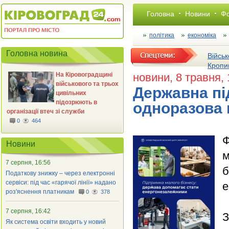
Головна
Новини
Фо
політика
економіка
Головна новина
Військ
Кропи
На Кіровоградщині
новини
, 8 травня,
військового та трьох
Державна пі
цивільних
підозрюють в
одноразова 
організації втеч зі служби
0
464
Ф
Новини
м
7 серпня, 16:56
б
Податкову знижку – через електронні
сервіси: під час «гарячої лінії» надано
е
роз'яснення платникам
0
378
7 серпня, 16:42
З
Як система освіти входить у новий