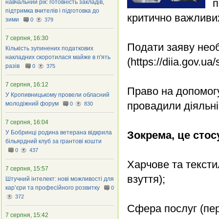
п
навчальний рік: готовність закладів,
підтримка вчителів і підготовка до
критично важливи
зими
0
379
7 серпня, 16:30
Подати заяву необ
Кількість зупинених податкових
накладних скоротилася майже в п'ять
(https://diia.gov.u
разів
0
375
7 серпня, 16:12
Право на допомогу
У Кропивницькому провели обласний
провадили діяльні
молодіжний форум
0
830
7 серпня, 16:04
У Бобринці родина ветерана відкрила
Зокрема, це стос
більярдний клуб за грантові кошти
0
437
Харчове та тексти
7 серпня, 15:57
взуття);
Штучний інтелект: нові можливості для
кар’єри та професійного розвитку
0
372
Сфера послуг (пер
7 серпня, 15:42