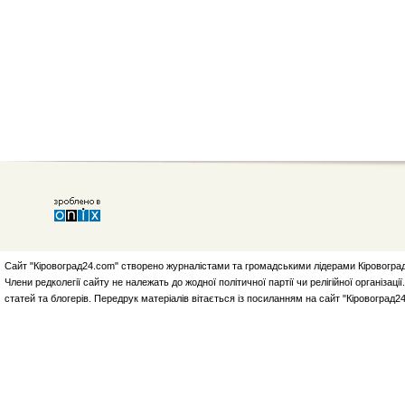
Сайт "Кіровоград24.com" створено журналістами та громадськими лідерами Кіровоград
Члени редколегії сайту не належать до жодної політичної партії чи релігійної організа
статей та блогерів. Передрук матеріалів вітається із посиланням на сайт "Кіровоград2