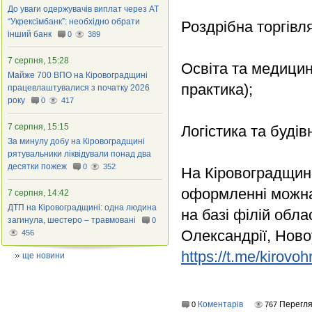
До уваги одержувачів виплат через АТ
“Укрексімбанк”: необхідно обрати
Роздрібна торгівл
інший банк
0
389
7 серпня, 15:28
Освіта та медицин
Майже 700 ВПО на Кіровоградщині
практика);
працевлаштувалися з початку 2026
року
0
417
7 серпня, 15:15
Логістика та буді
За минулу добу на Кіровоградщині
рятувальники ліквідували понад два
десятки пожеж
0
352
На Кіровоградщині
оформленні можна 
7 серпня, 14:42
ДТП на Кіровоградщині: одна людина
на базі філій обл
загинула, шестеро – травмовані
0
Олександрії, Ново
456
https://t.me/kirov
ще новини
Коментарів
Перегля
0
767