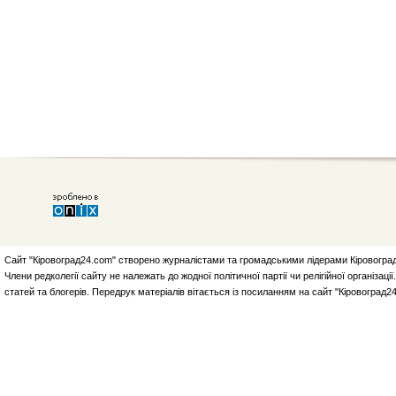
Сайт "Кіровоград24.com" створено журналістами та громадськими лідерами Кіровоград
Члени редколегії сайту не належать до жодної політичної партії чи релігійної організа
статей та блогерів. Передрук матеріалів вітається із посиланням на сайт "Кіровоград2