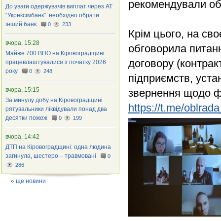
рекомендували обл
До уваги одержувачів виплат через АТ
“Укрексімбанк”: необхідно обрати
інший банк
0
233
Крім цього, на сво
вчора, 15:28
обговорила питан
Майже 700 ВПО на Кіровоградщині
договору (контрак
працевлаштувалися з початку 2026
року
0
248
підприємств, устан
вчора, 15:15
звернення щодо ф
За минулу добу на Кіровоградщині
https://t.me/oblrada
рятувальники ліквідували понад два
десятки пожеж
0
199
вчора, 14:42
ДТП на Кіровоградщині: одна людина
загинула, шестеро – травмовані
0
286
ще новини