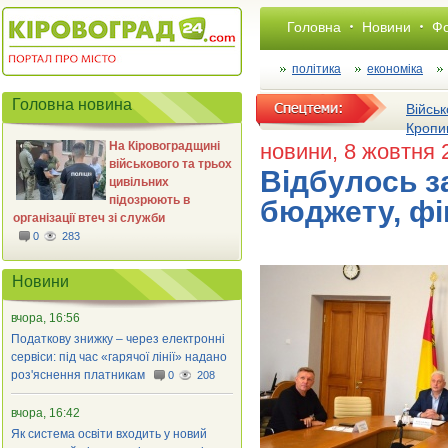
Головна
Новини
Фо
політика
економіка
Головна новина
Військ
Кропи
На Кіровоградщині
новини
, 8 жовтня 
військового та трьох
Відбулось за
цивільних
підозрюють в
бюджету, фі
організації втеч зі служби
0
283
Новини
вчора, 16:56
Податкову знижку – через електронні
сервіси: під час «гарячої лінії» надано
роз'яснення платникам
0
208
вчора, 16:42
Як система освіти входить у новий