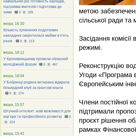
навчальний рік: готовність закладів,
підтримка вчителів і підготовка до
метою забезпечен
зими
0
209
сільської ради та
вчора, 16:30
Кількість зупинених податкових
накладних скоротилася майже в п'ять
Засідання комісії
разів
0
213
режимі.
вчора, 16:12
У Кропивницькому провели обласний
Реконструкцію вод
молодіжний форум
0
467
Угоди «Програма в
вчора, 16:04
У Бобринці родина ветерана відкрила
Європейським інв
більярдний клуб за грантові кошти
0
274
Члени постійної ко
вчора, 15:57
підтримали пропоз
Штучний інтелект: нові можливості для
кар’єри та професійного розвитку
0
проєкт рішення об
224
рамках Фінансової
вчора, 15:42