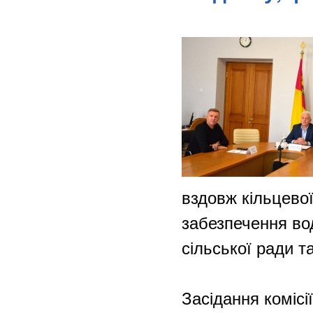
вздовж кільцево
забезпечення во
сільської ради т
Засідання комісі