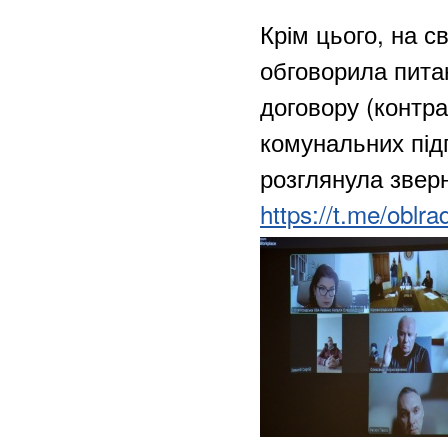
Крім цього, на с
обговорила пита
договору (контра
комунальних підп
розглянула звер
https://t.me/oblra