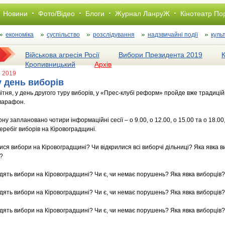
Новини
Фото/Відео
Блоги
Журнал ЛанруЖ
Кінотеатр По
економіка
суспільство
розслiдування
надзвичайні події
куль
Військова агресія Росії
Вибори Президента 2019
Кропивницький
Архів
я 2019
 день виборів
вітня, у день другого туру виборів, у «Прес-клубі реформ» пройде вже традиц
марафон.
у заплановано чотири інформаційні сесії – о 9.00, о 12.00, о 15.00 та о 18.00,
еребіг виборів на Кіровоградщині.
ися вибори на Кіровоградщині? Чи відкрилися всі виборчі дільниці? Яка явка в
?
одять вибори на Кіровоградщині? Чи є, чи немає порушень? Яка явка виборців?
одять вибори на Кіровоградщині? Чи є, чи немає порушень? Яка явка виборців?
одять вибори на Кіровоградщині? Чи є, чи немає порушень? Яка явка виборців?