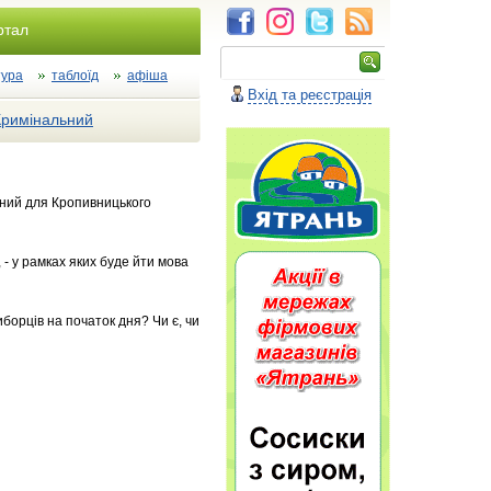
ртал
тура
таблоїд
афіша
Вхід та реєстрація
Кримінальний
ійний для Кропивницького
 - у рамках яких буде йти мова
иборців на початок дня? Чи є, чи