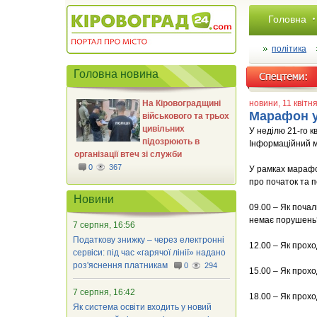
Головна
політика
Головна новина
На Кіровоградщині
новини
, 11 квітн
Марафон у
військового та трьох
цивільних
У неділю 21-го к
підозрюють в
Інформаційний 
організації втеч зі служби
0
367
У рамках марафон
про початок та п
Новини
09.00 – Як почал
немає порушень
7 серпня, 16:56
Податкову знижку – через електронні
12.00 – Як прох
сервіси: під час «гарячої лінії» надано
роз'яснення платникам
0
294
15.00 – Як прох
7 серпня, 16:42
18.00 – Як прох
Як система освіти входить у новий