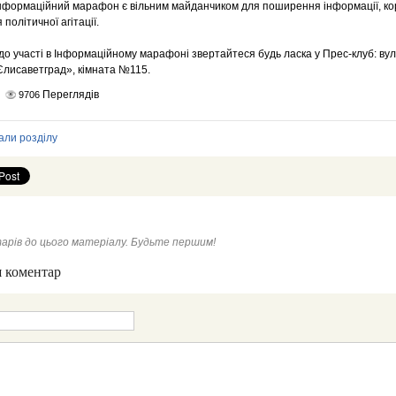
нформаційний марафон є вільним майданчиком для поширення інформації, кори
політичної агітації.
до участі в Інформаційному марафоні звертайтеся будь ласка у Прес-клуб: вул
Єлисаветград», кімната №115.
Переглядів
9706
али розділу
арів до цього матеріалу. Будьте першим!
 коментар