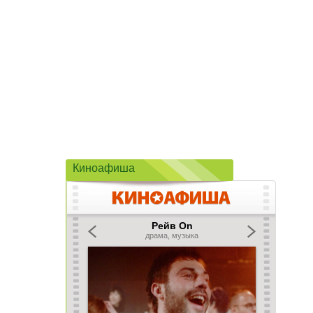
Киноафиша