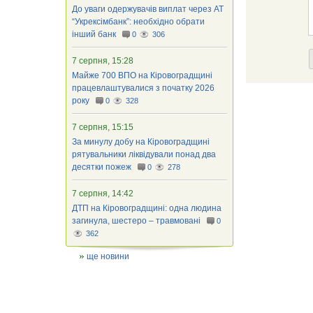
До уваги одержувачів виплат через АТ
“Укрексімбанк”: необхідно обрати
інший банк
0
306
7 серпня, 15:28
Майже 700 ВПО на Кіровоградщині
працевлаштувалися з початку 2026
року
0
328
7 серпня, 15:15
За минулу добу на Кіровоградщині
рятувальники ліквідували понад два
десятки пожеж
0
278
7 серпня, 14:42
ДТП на Кіровоградщині: одна людина
загинула, шестеро – травмовані
0
362
ще новини