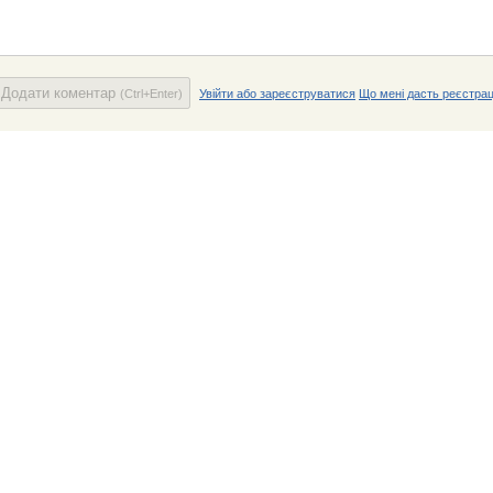
Додати коментар
(Ctrl+Enter)
Увійти або зареєструватися
Що мені дасть реєстрац