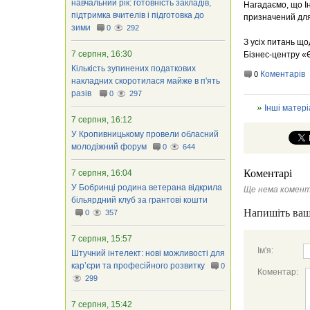
навчальний рік: готовність закладів,
Нагадаємо, що І
підтримка вчителів і підготовка до
призначений для 
зими
0
292
З усіх питань що
7 серпня, 16:30
Бізнес-центру «
Кількість зупинених податкових
Коментарів
0
накладних скоротилася майже в п'ять
разів
0
297
Інші матері
7 серпня, 16:12
У Кропивницькому провели обласний
молодіжний форум
0
644
Коментарі
7 серпня, 16:04
У Бобринці родина ветерана відкрила
Ще нема комент
більярдний клуб за грантові кошти
Напишіть ваш
0
357
7 серпня, 15:57
Ім'я:
Штучний інтелект: нові можливості для
кар’єри та професійного розвитку
0
Коментар:
299
7 серпня, 15:42