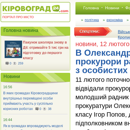
Головна
Новини
Фо
політика
економіка
Головна новина
Військ
Кропи
Пакунок школяра знову в
новини
, 12 лютого
Дії: отримайте 5 тис грн на
В Олександр
підготовку до першого
класу
прокурори р
0
259
з особистих
Новини
11 лютого поточн
відвідали прокуро
16:56
В яких громадах Кіровоградщини
молодший радник 
внутрішньо переміщені особи
приймають участь у суспільно
прокуратури Олекс
корисних роботах
0
38
класу Ігор Попов,
16:44
підполковником вн
Як в громадах впроваджують моделі