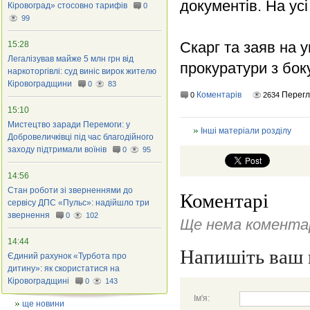
документів. На усі
Кіровоград» стосовно тарифів
0
99
Скарг та заяв на 
15:28
Легалізував майже 5 млн грн від
прокуратури з бок
наркоторгівлі: суд виніс вирок жителю
Кіровоградщини
0
83
Коментарів
Перег
0
2634
15:10
Мистецтво заради Перемоги: у
Інші матеріали розділу
Добровеличківці під час благодійного
заходу підтримали воїнів
0
95
14:56
Стан роботи зі зверненнями до
Коментарі
сервісу ДПС «Пульс»: надійшло три
звернення
0
102
Ще нема коментар
14:44
Напишіть ваш 
Єдиний рахунок «Турбота про
дитину»: як скористатися на
Кіровоградщині
0
143
Ім'я:
ще новини