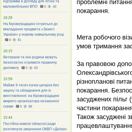
проблемні питання
підтримки й догляду для літніх та
маломобільних ВПО
0
40
покарання.
16:28
На Кіровоградщині готуються до
викладання предмета «Захист
України» у новому навчальному році
Мета робочого віз
0
81
умов тримання зас
16:15
Ветерани та їхні родини можуть
За правовою допо
безоплатно отримати правничу
допомогу
0
83
Олександрівського
15:59
різнопланові пита
Майже 9 тисяч пачок цигарок без
покарання. Безпос
акцизу та обладнання для їх
виготовлення: на Кіровоградщині
засуджених пільг 
викрито організатора незаконної
схеми
частини покарання
0
88
Також засуджені 
15:44
Постійна комісія обласної ради
працевлаштування
розглянула звернення ОКВП «Дніпро-