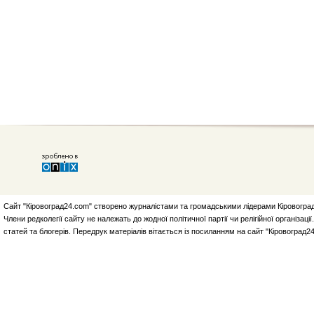
Сайт "Кіровоград24.com" створено журналістами та громадськими лідерами Кіровоград
Члени редколегії сайту не належать до жодної політичної партії чи релігійної організа
статей та блогерів. Передрук матеріалів вітається із посиланням на сайт "Кіровоград2