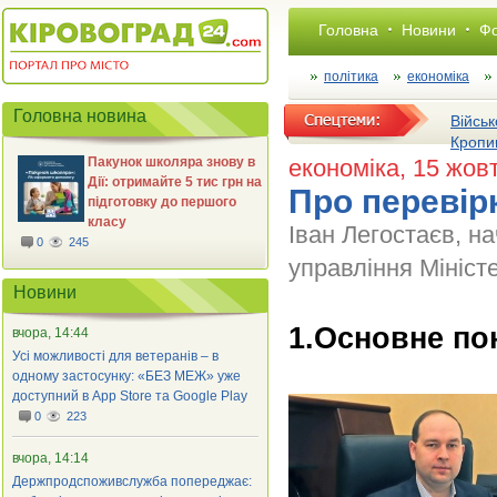
Головна
Новини
Фо
політика
економіка
Головна новина
Військ
Кропи
Пакунок школяра знову в
економіка
, 15 жов
Дії: отримайте 5 тис грн на
Про перевір
підготовку до першого
класу
Іван Легостаєв, н
0
245
управління Міністе
Новини
1.Основне по
вчора, 14:44
Усі можливості для ветеранів – в
одному застосунку: «БЕЗ МЕЖ» уже
доступний в App Store та Google Play
0
223
вчора, 14:14
Держпродспоживслужба попереджає: