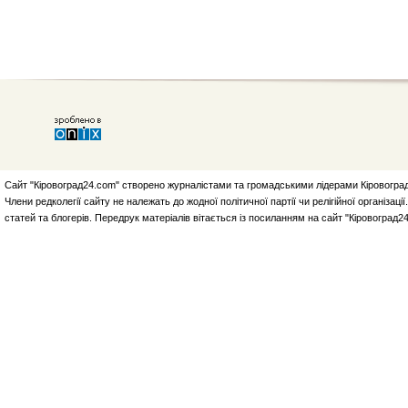
Сайт "Кіровоград24.com" створено журналістами та громадськими лідерами Кіровоград
Члени редколегії сайту не належать до жодної політичної партії чи релігійної організа
статей та блогерів. Передрук матеріалів вітається із посиланням на сайт "Кіровоград2