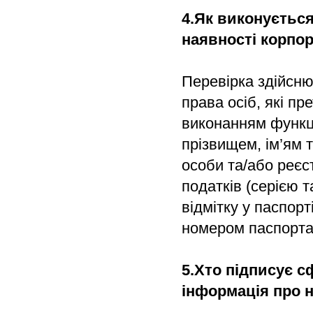
4.Як виконуєтьс
наявності корпо
Перевірка здійсн
права осіб, які пр
виконанням функц
прізвищем, ім’ям 
особи та/або реєс
податків (серією 
відмітку у паспорт
номером паспорта
5.Хто підписує 
інформація про 