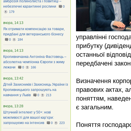
амброзія полинолиста і повитиці –
небезпечні карантинні рослини
0
179
вчора, 14:13
Як отримати компенсацію за товари,
придбані для ветеранського бізнесу
управлінні господ
0
184
прибутку (дивіденді
вчора, 14:13
останньої відповід
Кропивничанка Антоніна Фастовець –
передбачені зако
абсолютна чемпіонка Європи з жиму
лежачи
0
166
вчора, 13:42
Визначення корпор
Дітей Захисників і Захисниць України із
правових актах, а
Кропивницького запрошують на
навчання у Львів
0
213
поняттям, наведен
є загальним.
вчора, 13:28
Штучний інтелект у 50+: нові
можливості для вашої кар’єри:
запрошуємо на інтенсив
0
223
Поняття господарс