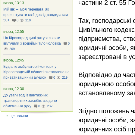
частини 2 ст. 55 Г
вчора, 13:13
Мій вік – моя перевага: як
презентувати свій досвід кандидатам
Так, господарські 
50+
0
210
Цивільного кодекс
вчора, 12:55
підприємства, ство
На Кіровоградщині рятувальники
вилучили з водойми тіло чоловіка
0
юридичні особи, я
269
зареєстровані в у
вчора, 12:45
Будівлю амбулаторії-контори у
Кіровоградській області виставлено на
Відповідно до час
приватизаційний аукціон
0
219
юридичною особою 
вчора, 12:30
встановленому за
До уваги водіїв вантажних
транспортних засобів: введено
обмеження руху
0
232
Згідно положень ч
ще новини
юридичні особи, з
юридичних осіб пр