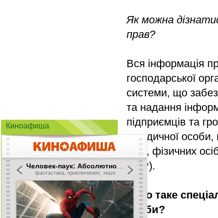
Як можна дізнати
прав?
Вся інформація пр
господарської орг
системи, що забез
та надання інформ
підприємців та гр
Киноафиша
юридичної особи,
осіб, фізичних ос
ЄДР).
2.Що таке спеціа
особи?