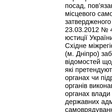
посад, пов’яз
місцевого сам
затвердженого 
23.03.2012 № 4
юстиції Україн
Східне міжрегі
(м. Дніпро) за
відомостей щод
які претендуют
органах чи під
органів викона
органах влади
державних адмі
самоврядуванн