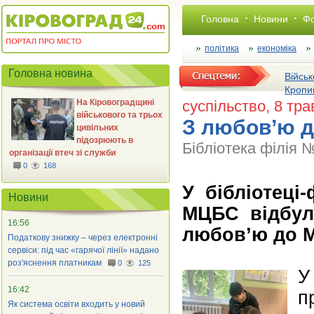
Головна
Новини
Фо
політика
економіка
Головна новина
Військ
Кропи
На Кіровоградщині
суспільство
, 8 тра
військового та трьох
З любов’ю 
цивільних
підозрюють в
Бібліотека філія 
організації втеч зі служби
0
168
У бібліотеці-
Новини
МЦБС відбули
16:56
любов’ю до 
Податкову знижку – через електронні
сервіси: під час «гарячої лінії» надано
роз'яснення платникам
0
125
У
16:42
п
Як система освіти входить у новий