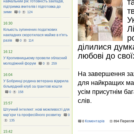
т
навчальний рік: готовність закладів,
підтримка вчителів і підготовка до
т
зими
0
124
У
16:30
Л
Кількість зупинених податкових
накладних скоротилася майже в п'ять
р
разів
0
114
ділилися думк
16:12
любові до свої
У Кропивницькому провели обласний
молодіжний форум
0
259
На завершення зах
16:04
У Бобринці родина ветерана відкрила
для найкращих мам
більярдний клуб за грантові кошти
усім присутнім ба
0
158
слів.
15:57
Штучний інтелект: нові можливості для
кар’єри та професійного розвитку
0
135
Коментарів
Перегл
0
894
15:42