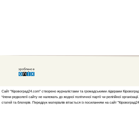
Сайт "Кіровоград24.com" створено журналістами та громадськими лідерами Кіровоград
Члени редколегії сайту не належать до жодної політичної партії чи релігійної організа
статей та блогерів. Передрук матеріалів вітається із посиланням на сайт "Кіровоград2