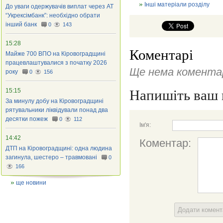
Інші матеріали розділу
До уваги одержувачів виплат через АТ
“Укрексімбанк”: необхідно обрати
інший банк
0
143
15:28
Коментарі
Майже 700 ВПО на Кіровоградщині
працевлаштувалися з початку 2026
Ще нема коментар
року
0
156
15:15
Напишіть ваш 
За минулу добу на Кіровоградщині
рятувальники ліквідували понад два
десятки пожеж
0
112
Ім'я:
14:42
Коментар:
ДТП на Кіровоградщині: одна людина
загинула, шестеро – травмовані
0
166
ще новини
Додати комен