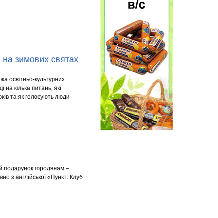
й на зимових святах
жа освітньо-культурних
і на кілька питань, які
оків та як голосують люди
ий подарунок городянам –
івно з англійської «Пункт: Клуб