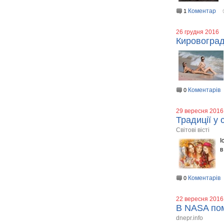
Коментар
1
26 грудня 2016
Кировоград
Коментарів
0
29 вересня 2016
Традиції у 
Світові вісті
І
в
Коментарів
0
22 вересня 2016
В NASA пом
dnepr.info