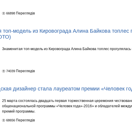
Переглядів
66898
 топ-модель из Кировограда Алина Байкова топлес 
ОТО)
Знаменитая топ-модель из Кировограда Алина Байкова топлес прогулялась
Переглядів
74039
ская дизайнер стала лауреатом премии «Человек го
25 марта состоялась двадцать первая торжественная церемония чествован
общенациональной программы «Человек года»-2016» и обладателей между
премий программы.
Переглядів
68656