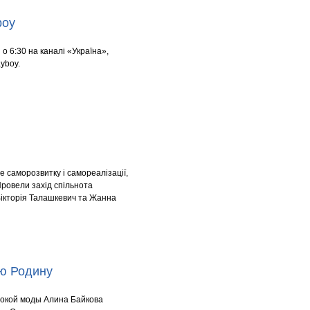
boy
о 6:30 на каналі «Україна»,
ayboy.
е саморозвитку і самореалізації,
Провели захід спільнота
Вікторія Талашкевич та Жанна
ю Родину
сокой моды Алина Байкова