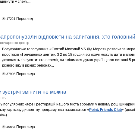
вдягнути у спеку....
Перегляд
17221
запропонували відповісти на запитання, хто головни
Гончаренко центр
Всеукраїнське голосування «Святий Миколай VS Дід Мороз» розпочала мере
просторів «Гончаренко центр». З 2 по 18 грудня всі охочі можуть дати відповід
дозволять з’ясувати: хто переміг, чи змінилася думка українців за останні 5 р
різного віку в різних регіонах...
Перегляда
37903
е зустрічі змінити не можна
евич
ть популярних кафе і ресторацій нашого міста зробили у новому році шикарн
льну карткову дисконтну програму, яка називається «
Point: Friends Club
» (досл
ів»)....
Перегляда
45834