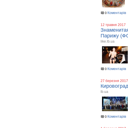
Коментарів
0
12 травня 2017
Знаменитая
Парижу (Ф
like.lb.ua
Коментарів
0
27 березня 2017
Кировоград
lb.ua
Коментарів
0