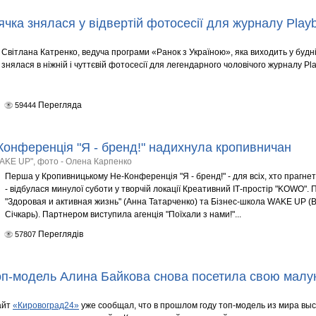
чка знялася у відвертій фотосесії для журналу Play
Світлана Катренко, ведуча програми «Ранок з Україною», яка виходить у будні 
знялася в ніжній і чуттєвій фотосесії для легендарного чоловічого журналу Pl
Перегляда
59444
Конференція "Я - бренд!" надихнула кропивничан
AKE UP", фото - Олена Карпенко
Перша у Кропивницькому Не-Конференція "Я - бренд!" - для всіх, хто прагнет
- відбулася минулої суботи у творчій локації Креативний ІТ-простір "KOWO". 
"Здоровая и активная жизнь" (Анна Татарченко) та Бізнес-школа WAKE UP (
Січкарь). Партнером виступила агенція "Поїхали з нами!"...
Переглядів
57807
п-модель Алина Байкова снова посетила свою малу
айт
«Кировоград24»
уже сообщал, что в прошлом году топ-модель из мира вы