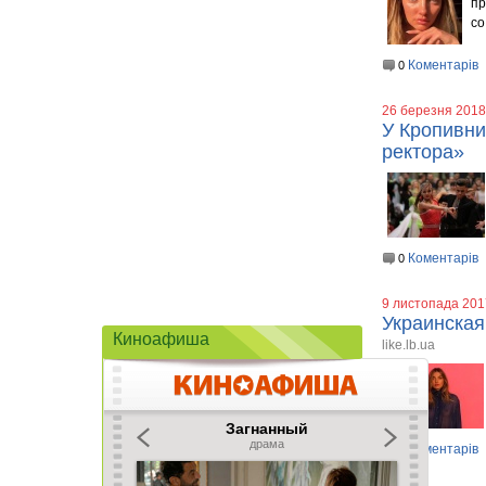
пр
со
Коментарів
0
26 березня 2018
У Кропивни
ректора»
Коментарів
0
9 листопада 201
Украинская
Киноафиша
like.lb.ua
Коментарів
0