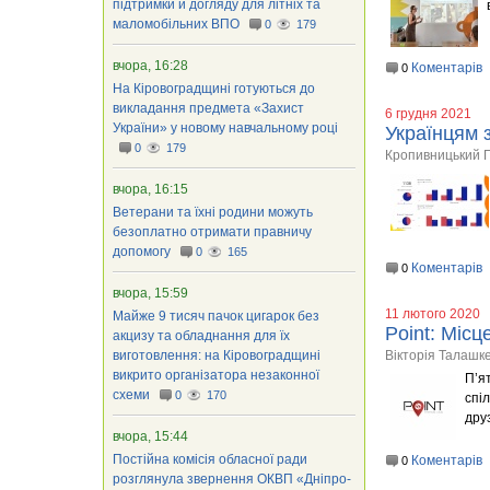
підтримки й догляду для літніх та
маломобільних ВПО
0
179
вчора, 16:28
Коментарів
0
На Кіровоградщині готуються до
викладання предмета «Захист
6 грудня 2021
України» у новому навчальному році
Українцям 
0
179
Кропивницький 
вчора, 16:15
Ветерани та їхні родини можуть
безоплатно отримати правничу
допомогу
0
165
Коментарів
0
вчора, 15:59
11 лютого 2020
Майже 9 тисяч пачок цигарок без
Point: Місц
акцизу та обладнання для їх
виготовлення: на Кіровоградщині
Вікторія Талашк
викрито організатора незаконної
П’я
схеми
0
170
спі
друз
вчора, 15:44
Постійна комісія обласної ради
Коментарів
0
розглянула звернення ОКВП «Дніпро-