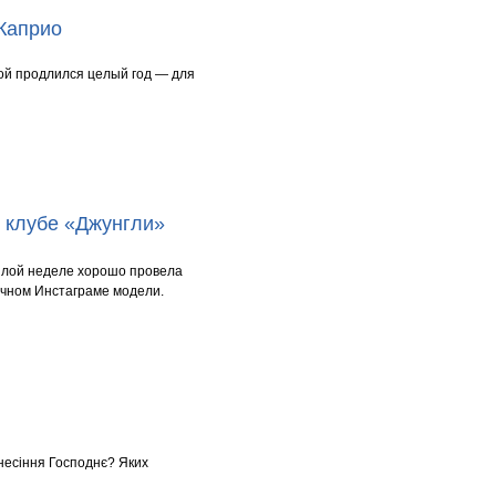
Каприо
рой продлился целый год — для
 клубе «Джунгли»
шлой неделе хорошо провела
личном Инстаграме модели.
знесіння Господнє? Яких