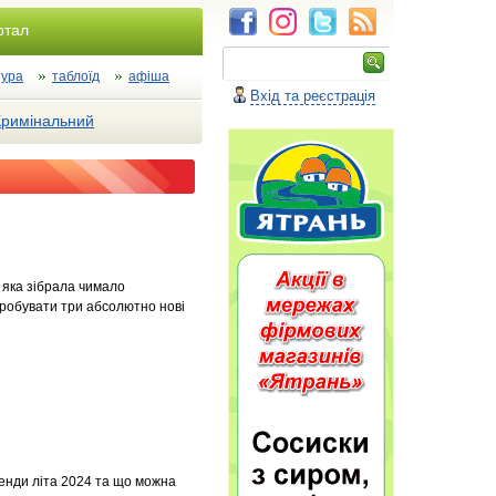
ртал
тура
таблоїд
афіша
Вхід та реєстрація
Кримінальний
 яка зібрала чимало
ипробувати три абсолютно нові
енди літа 2024 та що можна