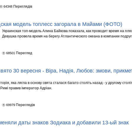
Переглядів
64348
ская модель топлесс загорала в Майами (ФОТО)
Украинская топ-модель Алина Байкова показала, как проводит время на пля
Девушка провела время на берегу Атлантического океана в компании подруг
Перегляд
68501
свято 30 вересня - Віра, Надія, Любов: змови, прикме
сторія, яка лягла в основу свята сталася багато століть назад - у другому столі
 Римі правив імператор Адріан.
Переглядів
69979
еняли даты знаков Зодиака и добавили 13-ый знак