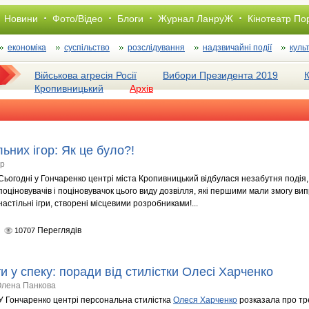
Новини
Фото/Відео
Блоги
Журнал ЛанруЖ
Кінотеатр По
економіка
суспільство
розслiдування
надзвичайні події
куль
Військова агресія Росії
Вибори Президента 2019
Кропивницький
Архів
льних ігор: Як це було?!
тр
Сьогодні у Гончаренко центрі міста Кропивницький відбулася незабутня подія,
поціновувачів і поціновувачок цього виду дозвілля, які першими мали змогу в
настільні ігри, створені місцевими розробниками!...
Переглядів
10707
и у спеку: поради від стилістки Олесі Харченко
 Олена Панкова
У Гончаренко центрі персональна стилістка
Олеся Харченко
розказала про тр