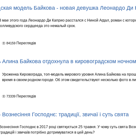
ская модель Байкова - новая девушка Леонардо Ди 
В мае этого года Леонардо Ди Каприо расстался с Ниной Агдал, роман с кото
голливудского сердцееда это немалый срок.
Переглядів
84159
 Алина Байкова отдохнула в кировоградском ночном
Уроженка Кировограда, топ-модель мирового уровня Алина Байкова на про
время в своем родном городе. Об этом свидетельствуют несколько фото в 
Переглядів
73339
 Вознесіння Господнє: традиції, звичаї і суть свята
Вознесіння Господнє в 2017 році святкується 25 травня. У чому суть свята Во
традицій і звичаїв потрібно дотримуватися в цей день?