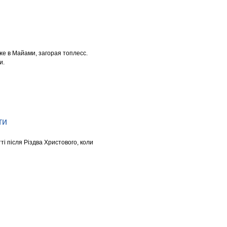
же в Майами, загорая топлесс.
и.
ти
тті після Різдва Христового, коли