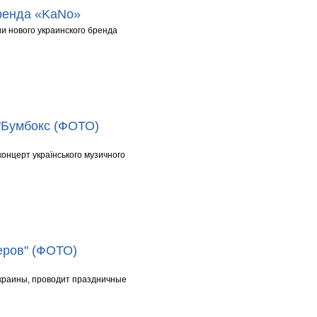
ренда «KaNo»
и нового украинского бренда
 "Бумбокс (ФОТО)
 концерт українського музичного
еров" (ФОТО)
Украины, проводит праздничные