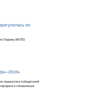
прогулялась по
 по Парижу (ФОТО)
да»-2016»
ия лауреатов и победителей
народных и специальных