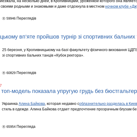
иезжала, на несколько дней, в Кропивницкий, уроженкой которого она являетс
 своими родными и знакомыми и даже отдохнула в местном
ночном клубе «Дж
Переглядів
59946
цькому вп’яте пройшов турнір зі спортивних бальних 
25 березня, у Кропивницькому на базі факультету фізичного виховання ЦДПУ
зі спортивних бальних танців «Кубок ректора».
Переглядів
60829
7
 топ-модель показала упругую грудь без бюстгальте
Украинка
Алина Байкова
, которая недавно с
облазнительно разделась в Кие
стиль в одежде. Алина Байкова отдает предпочтение прозрачным блузам бе
Перегляда
65954