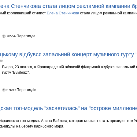
ена Стенчикова стала лицом рекламной кампании б
ный кропивницкий стилист
Елена Стенчикова
стала лицом рекламной кампани
»
Перегляда
70554
цькому відбувся запальний концерт музичного гурту
ян
Вчора, 23 лютого, в Кіровоградській обласній філармонії відбувся запальний
гурту "Бумбокс".
Переглядів
67699
ская топ-модель "засветилась" на "острове миллион
Украинская топ-модель Алина Байкова, которая мечтает стать президентом 
каникулы на берегу Карибского моря.