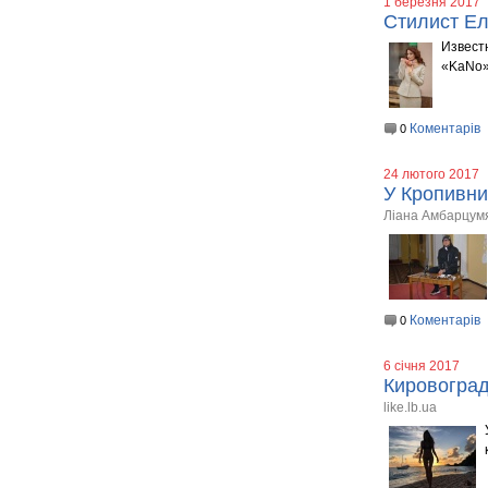
1 березня 2017
Стилист Ел
Извест
«KaNo
Коментарів
0
24 лютого 2017
У Кропивни
Ліана Амбарцум
Коментарів
0
6 січня 2017
Кировоград
like.lb.ua