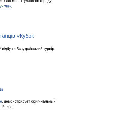
я. Она много гуляла по городу
унгли».
танців «Кубок
 відбувсяВсеукраїнський турнір
ра
ве
, демонстрирует оригинальный
з белья.