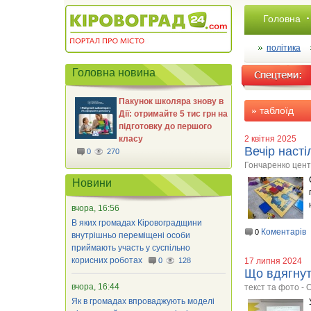
Головна
політика
Головна новина
Пакунок школяра знову в
таблоїд
Дії: отримайте 5 тис грн на
підготовку до першого
класу
2 квітня 2025
Вечір насті
0
270
Гончаренко цен
Новини
вчора, 16:56
В яких громадах Кіровоградщини
Коментарів
0
внутрішньо переміщені особи
приймають участь у суспільно
корисних роботах
0
128
17 липня 2024
Що вдягнут
вчора, 16:44
текст та фото -
Як в громадах впроваджують моделі