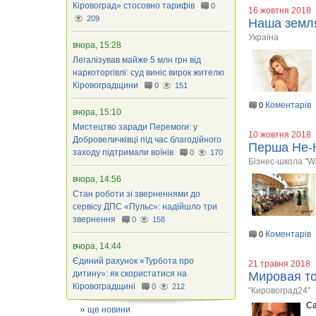
Кіровоград» стосовно тарифів
0
16 жовтня 2018
209
Наша земля
Україна
вчора, 15:28
Легалізував майже 5 млн грн від
наркоторгівлі: суд виніс вирок жителю
Кіровоградщини
0
151
Коментарів
0
вчора, 15:10
Мистецтво заради Перемоги: у
10 жовтня 2018
Добровеличківці під час благодійного
Перша ​Не-
заходу підтримали воїнів
0
170
Бізнес-школа "W
вчора, 14:56
Стан роботи зі зверненнями до
сервісу ДПС «Пульс»: надійшло три
звернення
0
158
Коментарів
0
вчора, 14:44
Єдиний рахунок «Турбота про
21 травня 2018
дитину»: як скористатися на
Мировая то
Кіровоградщині
0
212
"Кировоград24"
С
ще новини