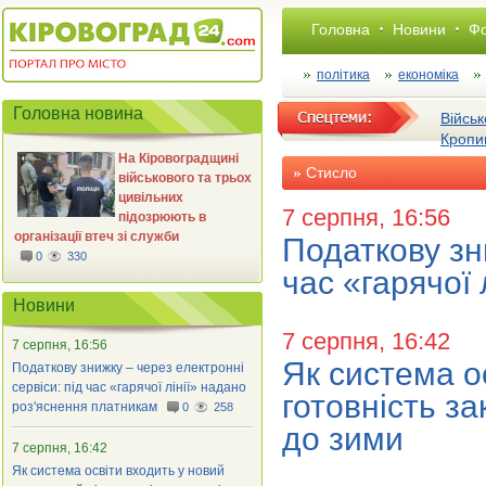
Головна
Новини
Фо
політика
економіка
Головна новина
Військ
Кропи
На Кіровоградщині
Стисло
військового та трьох
цивільних
7 серпня, 16:56
підозрюють в
організації втеч зі служби
Податкову зни
0
330
час «гарячої
Новини
7 серпня, 16:42
7 серпня, 16:56
Як система о
Податкову знижку – через електронні
сервіси: під час «гарячої лінії» надано
готовність за
роз'яснення платникам
0
258
до зими
7 серпня, 16:42
Як система освіти входить у новий