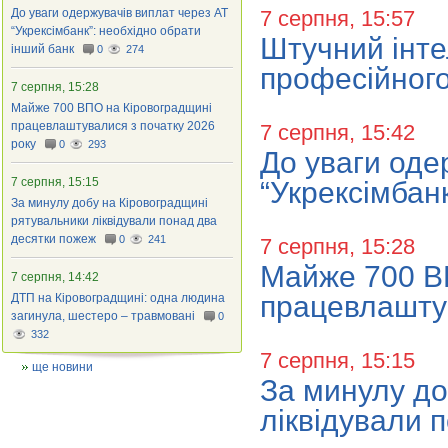
До уваги одержувачів виплат через АТ
7 серпня, 15:57
“Укрексімбанк”: необхідно обрати
Штучний інте
інший банк
0
274
професійного
7 серпня, 15:28
Майже 700 ВПО на Кіровоградщині
працевлаштувалися з початку 2026
7 серпня, 15:42
року
0
293
До уваги оде
7 серпня, 15:15
“Укрексімбан
За минулу добу на Кіровоградщині
рятувальники ліквідували понад два
десятки пожеж
0
241
7 серпня, 15:28
Майже 700 В
7 серпня, 14:42
працевлаштув
ДТП на Кіровоградщині: одна людина
загинула, шестеро – травмовані
0
332
7 серпня, 15:15
ще новини
За минулу до
ліквідували 