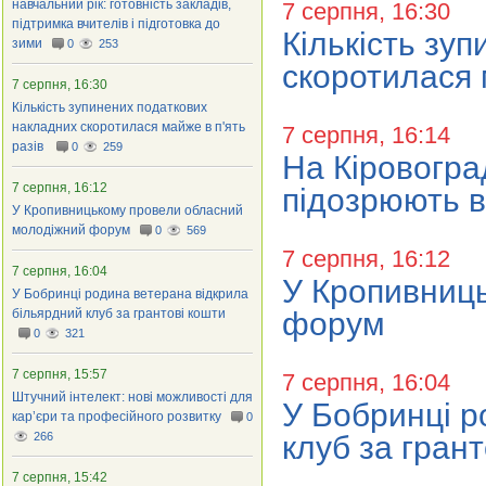
навчальний рік: готовність закладів,
7 серпня, 16:30
підтримка вчителів і підготовка до
Кількість зу
зими
0
253
скоротилася 
7 серпня, 16:30
Кількість зупинених податкових
накладних скоротилася майже в п'ять
7 серпня, 16:14
разів
0
259
На Кіровогра
7 серпня, 16:12
підозрюють в 
У Кропивницькому провели обласний
молодіжний форум
0
569
7 серпня, 16:12
7 серпня, 16:04
У Кропивниц
У Бобринці родина ветерана відкрила
більярдний клуб за грантові кошти
форум
0
321
7 серпня, 15:57
7 серпня, 16:04
Штучний інтелект: нові можливості для
У Бобринці р
кар’єри та професійного розвитку
0
266
клуб за гран
7 серпня, 15:42