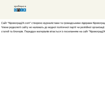
Сайт "Кіровоград24.com" створено журналістами та громадськими лідерами Кіровоград
Члени редколегії сайту не належать до жодної політичної партії чи релігійної організа
статей та блогерів. Передрук матеріалів вітається із посиланням на сайт "Кіровоград2