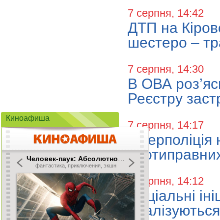
7 серпня, 14:42
ДТП на Кіров
шестеро – тр
7 серпня, 14:30
В ОВА роз’яс
Реєстру заст
Киноафиша
7 серпня, 14:17
Кіберполіція 
протиправних 
7 серпня, 14:12
Соціальні ін
реалізуються