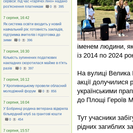
сервіси: під час «гарячої лінії» надано
роз'яснення платникам
0
395
7 серпня, 16:42
Як система освіти входить у новий
навчальний рік: готовність закладів,
підтримка вчителів і підготовка до
зими
0
396
іменем людини, як
7 серпня, 16:30
із 2014 по 2024 ро
Кількість зупинених податкових
накладних скоротилася майже в п'ять
разів
0
397
На вулиці Велика 
7 серпня, 16:12
акції долучилися 
У Кропивницькому провели обласний
українськими пра
молодіжний форум
0
856
до Площі Героїв 
7 серпня, 16:04
У Бобринці родина ветерана відкрила
більярдний клуб за грантові кошти
Тут учасники забіг
0
454
рідних загиблих за
7 серпня, 15:57