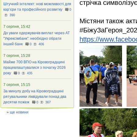
стрічка символізує
Штучний інтелект: нові можливості для
кар’єри та професійного розвитку
0
390
Містяни також акт
7 серпня, 15:42
#БіжуЗаГероя_2024
До уваги одержувачів виплат через АТ
https://www.faceboo
“Укрексімбанк”: необхідно обрати
інший банк
0
406
7 серпня, 15:28
Майже 700 ВПО на Кіровоградщині
працевлаштувалися з початку 2026
року
0
435
7 серпня, 15:15
За минулу добу на Кіровоградщині
рятувальники ліквідували понад два
десятки пожеж
0
367
ще новини