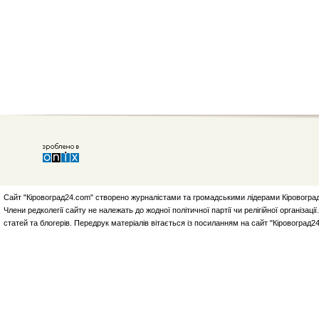
Сайт "Кіровоград24.com" створено журналістами та громадськими лідерами Кіровоград
Члени редколегії сайту не належать до жодної політичної партії чи релігійної організа
статей та блогерів. Передрук матеріалів вітається із посиланням на сайт "Кіровоград2