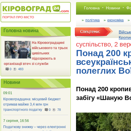
Головна
Новини
Фо
політика
економіка
Головна новина
Військ
Кропи
На Кіровоградщині
суспільство
, 2 ве
військового та трьох
Понад 200 к
цивільних
підозрюють в
всеукраїнськ
організації втеч зі служби
полеглих Во
0
483
Новини
Понад 200 кропи
09:01
забігу «Шаную Вої
Кіровоградщина: місцевий бюджет
отримав майже 3,4 млн грн
транспортного податку
0
78
7 серпня, 16:56
Податкову знижку – через електронні