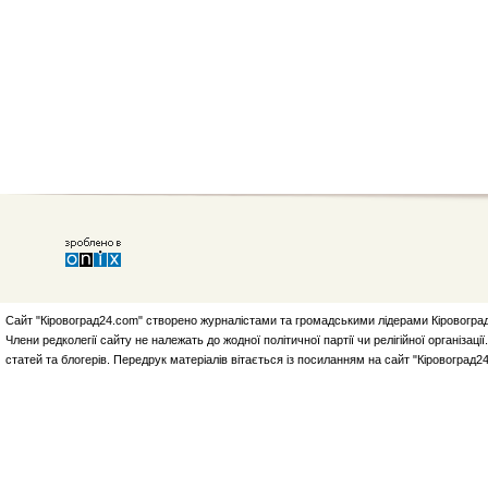
Сайт "Кіровоград24.com" створено журналістами та громадськими лідерами Кіровоград
Члени редколегії сайту не належать до жодної політичної партії чи релігійної організа
статей та блогерів. Передрук матеріалів вітається із посиланням на сайт "Кіровоград2