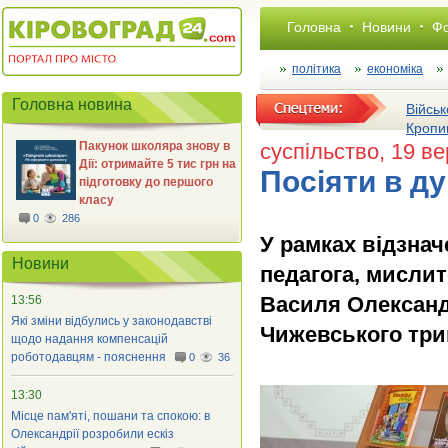
Головна
Новини
Фо
політика
економіка
Головна новина
Військ
Кропи
Пакунок школяра знову в
суспільство
, 19 в
Дії: отримайте 5 тис грн на
Посіяти в д
підготовку до першого
класу
0
286
У рамках відзнач
Новини
педагога, мисли
Василя Олександ
13:56
Які зміни відбулись у законодавстві
Чижевського трив
щодо надання компенсацій
роботодавцям - пояснення
0
36
13:30
Місце пам'яті, пошани та спокою: в
Олександрії розробили ескіз