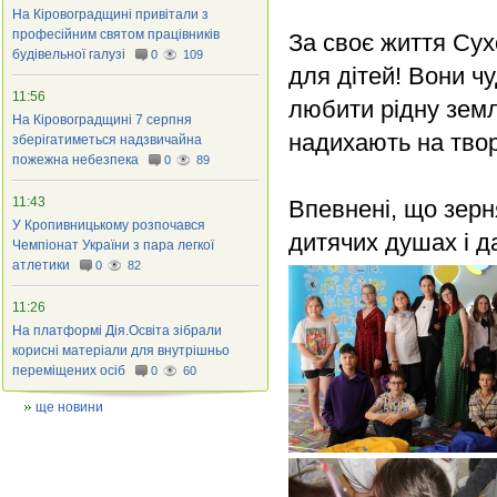
На Кіровоградщині привітали з
професійним святом працівників
За своє життя Сух
будівельної галузі
0
109
для дітей! Вони чу
11:56
любити рідну зем
На Кіровоградщині 7 серпня
надихають на твор
зберігатиметься надзвичайна
пожежна небезпека
0
89
11:43
Впевнені, що зерн
У Кропивницькому розпочався
дитячих душах і 
Чемпіонат України з пара легкої
атлетики
0
82
11:26
На платформі Дія.Освіта зібрали
корисні матеріали для внутрішньо
переміщених осіб
0
60
ще новини