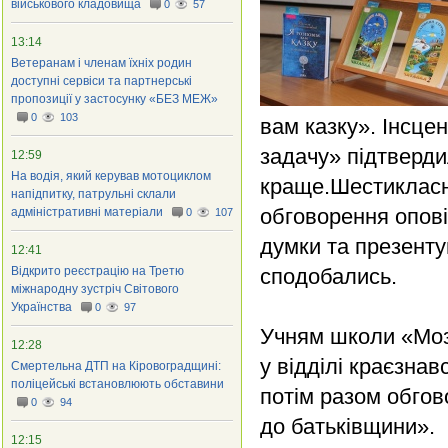
військового кладовища
0
57
13:14
Ветеранам і членам їхніх родин
доступні сервіси та партнерські
пропозиції у застосунку «БЕЗ МЕЖ»
0
103
вам казку». Інсце
задачу» підтверди
12:59
На водія, який керував мотоциклом
краще.Шестикласн
напідпитку, патрульні склали
обговорення опов
адміністративні матеріали
0
107
думки та презенту
12:41
Відкрито реєстрацію на Третю
сподобались.
міжнародну зустріч Світового
Українства
0
97
Учням школи «Моза
12:28
у відділі краєзнав
Смертельна ДТП на Кіровоградщині:
поліцейські встановлюють обставини
потім разом обгов
0
94
до батьківщини».
12:15