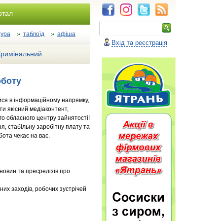
ртал
тура
таблоїд
афіша
Вхід та реєстрація
Кримінальний
оботу
ися в інформаційному напрямку,
ти якісний медіаконтент,
о обласного центру зайнятості!
, стабільну заробітну плату та
ота чекає на вас.
новин та пресрелізів про
чних заходів, робочих зустрічей