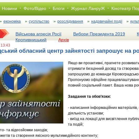
Новини
Фото/Відео
Блоги
Журнал ЛанруЖ
Кінотеатр По
економіка
суспільство
розслiдування
надзвичайні події
куль
Військова агресія Росії
Вибори Президента 2019
Кропивницький
Архів
 13:43
дський обласний центр зайнятості запрошує на р
Якщо ви проактивні, прагнете розвиват
отримати безцінний досвід та створюва
запрошуємо до команди Кіровоградськог
Пропонуємо офіційне працевлаштування
повний соціальний пакет. Ваша нова роб
Завдання та обов’язки:
- написання інформаційних матеріалів, 
діяльність установи;
- виїзд на локації для висвітлення публі
та подій;
о- та відеозйомки заходів;
жетів та створення якісного мультимедійного контенту;