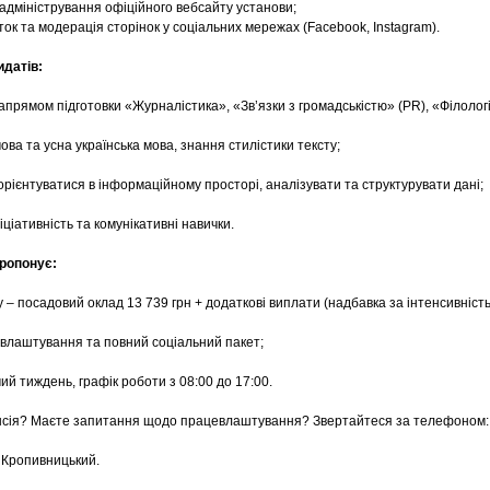
 адміністрування офіційного вебсайту установи;
ток та модерація сторінок у соціальних мережах (Facebook, Instagram).
идатів:
апрямом підготовки «Журналістика», «Зв’язки з громадськістю» (PR), «Філологі
ова та усна українська мова, знання стилістики тексту;
орієнтуватися в інформаційному просторі, аналізувати та структурувати дані;
ніціативність та комунікативні навички.
ропонує:
у – посадовий оклад 13 739 грн + додаткові виплати (надбавка за інтенсивність
евлаштування та повний соціальний пакет;
ий тиждень, графік роботи з 08:00 до 17:00.
нсія? Маєте запитання щодо працевлаштування? Звертайтеся за телефоном: 
. Кропивницький.