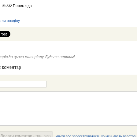
Перегляда
332
али розділу
арів до цього матеріалу. Будьте першим!
 коментар
Додати коментар
(Ctrl+Enter)
Увійти або зареєструватися
Що мені дасть реєстрац