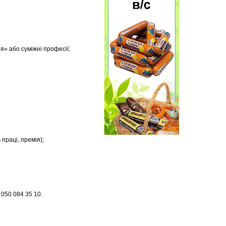
я» або суміжні професії;
 праці, премія);
050 084 35 10.