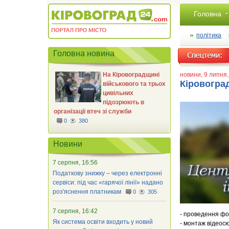
Головна
політика
Головна новина
На Кіровоградщині
новини
, 9 липня,
Кіровогра
військового та трьох
цивільних
підозрюють в
організації втеч зі служби
0
380
Новини
7 серпня, 16:56
Податкову знижку – через електронні
сервіси: під час «гарячої лінії» надано
роз'яснення платникам
0
305
7 серпня, 16:42
- проведення фот
Як система освіти входить у новий
- монтаж відеосю