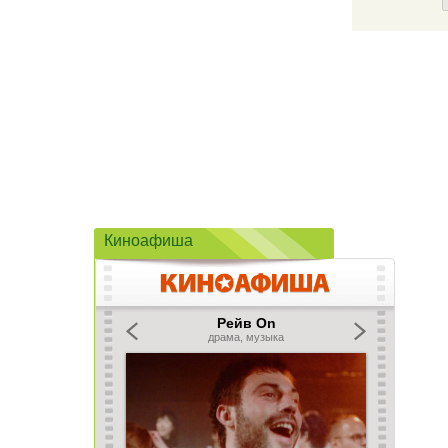
Киноафиша