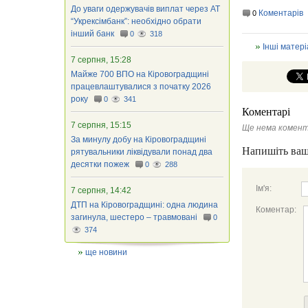
До уваги одержувачів виплат через АТ
Коментарів
0
“Укрексімбанк”: необхідно обрати
інший банк
0
318
Інші матері
7 серпня, 15:28
Майже 700 ВПО на Кіровоградщині
працевлаштувалися з початку 2026
року
0
341
Коментарі
7 серпня, 15:15
Ще нема комент
За минулу добу на Кіровоградщині
Напишіть ваш
рятувальники ліквідували понад два
десятки пожеж
0
288
Ім'я:
7 серпня, 14:42
ДТП на Кіровоградщині: одна людина
Коментар:
загинула, шестеро – травмовані
0
374
ще новини