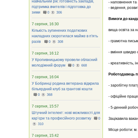
навчальний рік: готовність закладів,
- наповнення та
підтримка вчителів і підготовка до
- ведення, розви
зими
0
306
Вимоги до канд
7 серпня, 16:30
вища освіта за н
Кількість зупинених податкових
накладних скоротилася майже в п'ять
- грамотна письм
разів
0
308
- вміння швидко 
7 серпня, 16:12
У Кропивницькому провели обласний
- креативність, і
молодіжний форум
0
668
Роботодавець п
7 серпня, 16:04
У Бобринці родина ветерана відкрила
- заробітну плат
більярдний клуб за грантові кошти
0
368
- офіційне прац
7 серпня, 15:57
- 5-денний робоч
Штучний інтелект: нові можливості для
кар’єри та професійного розвитку
0
Зацікавила вака
310
Місце роботи: м
7 серпня, 15:42