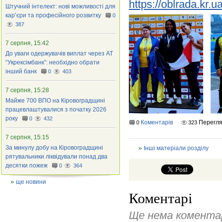
https://oblrada.kr
Штучний інтелект: нові можливості для
кар’єри та професійного розвитку
0
387
7 серпня, 15:42
До уваги одержувачів виплат через АТ
“Укрексімбанк”: необхідно обрати
інший банк
0
403
7 серпня, 15:28
Майже 700 ВПО на Кіровоградщині
працевлаштувалися з початку 2026
року
0
432
Коментарів
Перегл
0
323
7 серпня, 15:15
За минулу добу на Кіровоградщині
Інші матеріали розділу
рятувальники ліквідували понад два
десятки пожеж
0
364
ще новини
Коментарі
Ще нема коментар