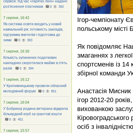
сервіси: під час «гарячої лінії» надано
роз'яснення платникам
0
392
7 серпня, 16:42
Ігор-чемпіонату Єв
Як система освіти входить у новий
польському місті 
навчальний рік: готовність закладів,
підтримка вчителів і підготовка до
зими
0
393
Як повідомляє Нац
7 серпня, 16:30
змаганнях з легкої
Кількість зупинених податкових
спортсменів із 14
накладних скоротилася майже в п'ять
разів
0
394
збірної команди Ук
7 серпня, 16:12
У Кропивницькому провели обласний
Анастасія Мисник 
молодіжний форум
0
851
ігор 2012-20 років
7 серпня, 16:04
вихованкою заслу
У Бобринці родина ветерана відкрила
більярдний клуб за грантові кошти
Кіровоградського р
0
451
осіб з інвалідніс
7 серпня, 15:57