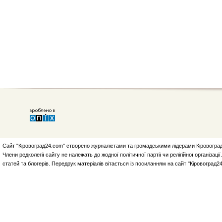
Сайт "Кіровоград24.com" створено журналістами та громадськими лідерами Кіровоград
Члени редколегії сайту не належать до жодної політичної партії чи релігійної організа
статей та блогерів. Передрук матеріалів вітається із посиланням на сайт "Кіровоград2