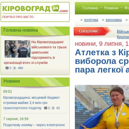
Головна
Новини
Фо
політика
економіка
Головна новина
Військ
Кропи
На Кіровоградщині
новини
, 9 липня, 
військового та трьох
Атлетка з К
цивільних
підозрюють в
виборола ср
організації втеч зі служби
пара легкої 
0
480
Новини
09:01
Кіровоградщина: місцевий бюджет
отримав майже 3,4 млн грн
транспортного податку
0
62
7 серпня, 16:56
Податкову знижку – через електронні