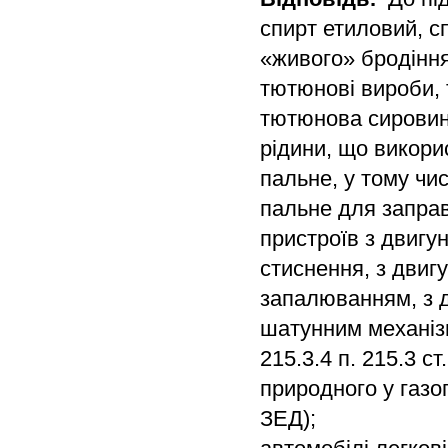
спирт етиловий, сп
«живого» бродіння
тютюнові вироби, 
тютюнова сировин
рідини, що викори
пальне, у тому чи
пальне для запра
пристроїв з двигу
стиснення, з двиг
запалюванням, з 
шатунним механізм
215.3.4 п. 215.3 с
природного у газоп
ЗЕД);