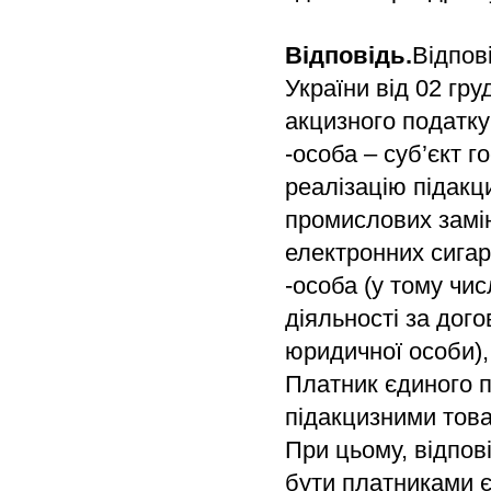
Відповідь.
Відпов
України від 02 гр
акцизного податку
-особа – суб’єкт г
реалізацію підакц
промислових замін
електронних сигар
-особа (у тому чи
діяльності за дог
юридичної особи),
Платник єдиного п
підакцизними това
При цьому, відпові
бути платниками єд