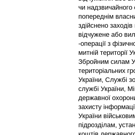
чи надзвичайного 
попереднім власн
здійснено заходів
відчужене або вил
-операції з фізичн
митній території 
Збройним силам У
територіальних гр
України, Службі з
службі України, М
державної охорони
захисту інформаці
України військови
підрозділам, уста
коштів державног