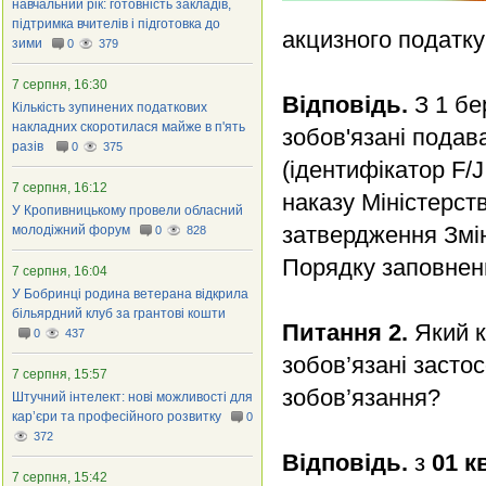
навчальний рік: готовність закладів,
підтримка вчителів і підготовка до
акцизного податку
зими
0
379
7 серпня, 16:30
Відповідь.
З 1 бе
Кількість зупинених податкових
накладних скоротилася майже в п'ять
зобов'язані подав
разів
0
375
(ідентифікатор F/J
7 серпня, 16:12
наказу Міністерст
У Кропивницькому провели обласний
затвердження Змін
молодіжний форум
0
828
Порядку заповненн
7 серпня, 16:04
У Бобринці родина ветерана відкрила
більярдний клуб за грантові кошти
Питання 2.
Який к
0
437
зобов’язані засто
7 серпня, 15:57
зобов’язання?
Штучний інтелект: нові можливості для
кар’єри та професійного розвитку
0
372
Відповідь.
з
01 к
7 серпня, 15:42