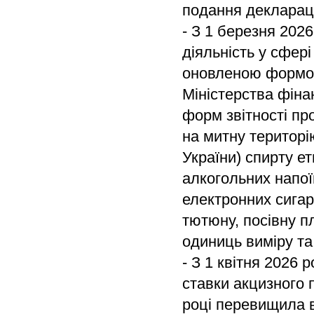
подання деклараці
- З 1 березня 202
діяльність у сфері
оновленою формою
Міністерства фіна
форм звітності про
на митну територі
України) спирту ет
алкогольних напої
електронних сига
тютюну, посівну п
одиниць виміру та 
- З 1 квітня 2026 
ставки акцизного п
році перевищила в