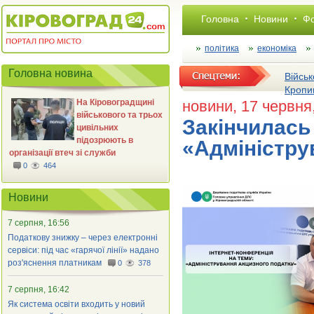
Головна
Новини
Фо
політика
економіка
Головна новина
Військ
Кропи
На Кіровоградщині
новини
, 17 червня
військового та трьох
Закінчилась
цивільних
підозрюють в
«Адміністру
організації втеч зі служби
0
464
Новини
7 серпня, 16:56
Податкову знижку – через електронні
сервіси: під час «гарячої лінії» надано
роз'яснення платникам
0
378
7 серпня, 16:42
Як система освіти входить у новий