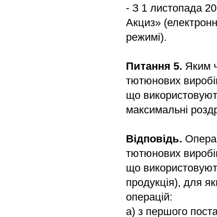
- З 1 листопада 2
Акциз» (електронн
режимі).
Питання 5.
Яким ч
тютюнових виробів
що використовують
максимальні роздр
Відповідь.
Операц
тютюнових виробів
що використовують
продукція), для як
операцій:
а) з першого пост