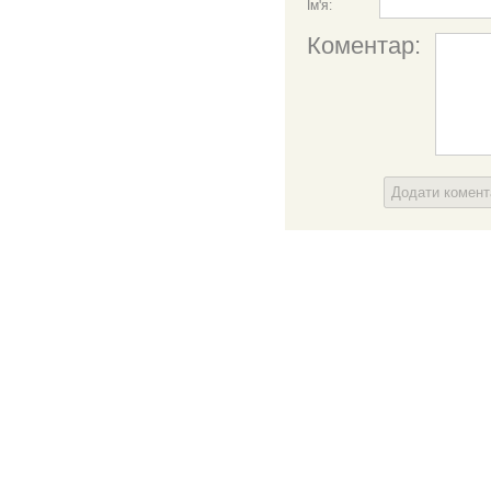
Ім'я:
Коментар:
Додати комен