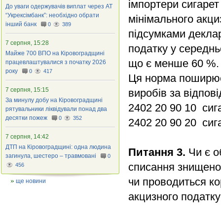
імпортери сигарет
До уваги одержувачів виплат через АТ
“Укрексімбанк”: необхідно обрати
мінімального акци
інший банк
0
389
підсумками деклар
7 серпня, 15:28
податку у середнь
Майже 700 ВПО на Кіровоградщині
що є менше 60 %.
працевлаштувалися з початку 2026
року
0
417
Ця норма поширюєт
7 серпня, 15:15
виробів за відпо
За минулу добу на Кіровоградщині
2402 20 90 10 ­ си
рятувальники ліквідували понад два
десятки пожеж
0
352
2402 20 90 20 ­ си
7 серпня, 14:42
ДТП на Кіровоградщині: одна людина
Питання 3.
Чи є о
загинула, шестеро – травмовані
0
списання знищеног
456
чи проводиться ко
ще новини
акцизного податку