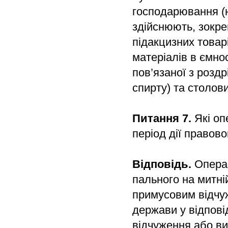
господарювання (ю
здійснюють, зокре
підакцизних товар
матеріалів в ємнос
пов’язаної з розд
спирту) та столови
Питання 7.
Які оп
період дії правов
Відповідь.
Операц
пального на митній
примусовим відчу
держави у відпові
відчуження або в