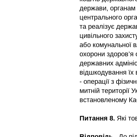
держави, органам 
центрального орга
та реалізує держав
цивільного захист
або комунальної в
охорони здоров’я 
державних адмініс
відшкодування їх 
- операції з фізич
митній території У
встановленому Каб
Питання 8.
Які то
Відповідь.
До під