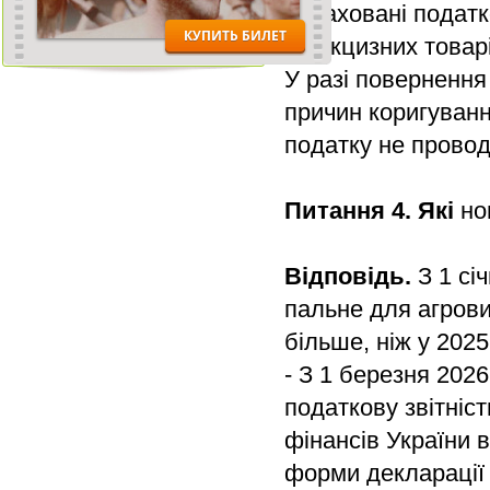
нараховані податк
підакцизних товар
У разі повернення
причин коригуванн
податку не провод
Питання 4. Які
но
Відповідь.
З 1 сі
пальне для агрови
більше, ніж у 2025
- З 1 березня 202
податкову звітніс
фінансів України 
форми декларації 