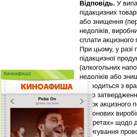
Відповідь.
У випа
підакцизних товарі
або знищення (пер
недоліків, виробн
сплати акцизного 
При цьому, у разі
підакцизної проду
(алкогольних напо
Киноафиша
недоліків або зни
проводиться з вра
«Про затвердженн
марок акцизного п
тютюнових виробів
сигаретах» щодо 
Коригування прово