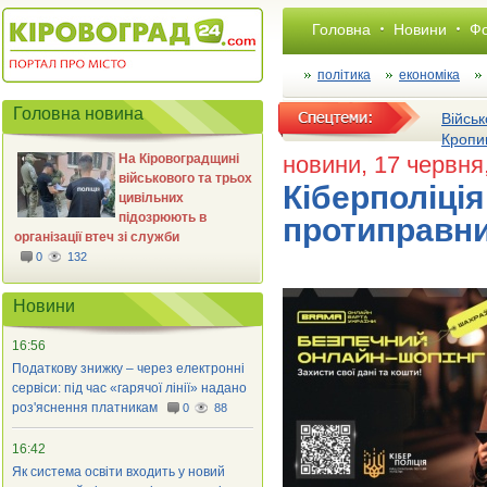
Головна
Новини
Фо
політика
економіка
Головна новина
Військ
Кропи
На Кіровоградщині
новини
, 17 червня
військового та трьох
Кіберполіція
цивільних
підозрюють в
протиправних
організації втеч зі служби
0
132
Новини
16:56
Податкову знижку – через електронні
сервіси: під час «гарячої лінії» надано
роз'яснення платникам
0
88
16:42
Як система освіти входить у новий