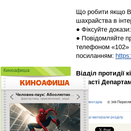
Що робити якщо В
шахрайства в інте
● Фіксуйте докази
● Повідомляйте пр
телефоном «102» а
посиланням:
https
Киноафиша
Відділ протидії 
області
Департам
Коментарів
Перегля
0
349
Інші матеріали розділу