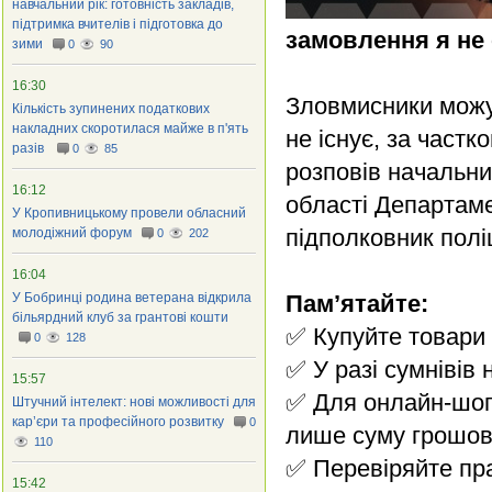
навчальний рік: готовність закладів,
підтримка вчителів і підготовка до
замовлення я не 
зими
0
90
16:30
Зловмисники можут
Кількість зупинених податкових
накладних скоротилася майже в п'ять
не існує, за част
разів
0
85
розповів начальни
16:12
області Департамен
У Кропивницькому провели обласний
підполковник поліц
молодіжний форум
0
202
16:04
У Бобринці родина ветерана відкрила
Пам’ятайте:
більярдний клуб за грантові кошти
✅ Купуйте товари 
0
128
✅ У разі сумнівів 
15:57
✅ Для онлайн-шопі
Штучний інтелект: нові можливості для
кар’єри та професійного розвитку
0
лише суму грошови
110
✅ Перевіряйте пра
15:42