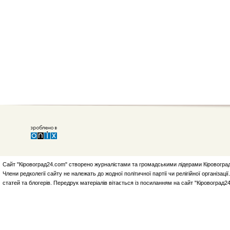
Сайт "Кіровоград24.com" створено журналістами та громадськими лідерами Кіровоград
Члени редколегії сайту не належать до жодної політичної партії чи релігійної організа
статей та блогерів. Передрук матеріалів вітається із посиланням на сайт "Кіровоград2