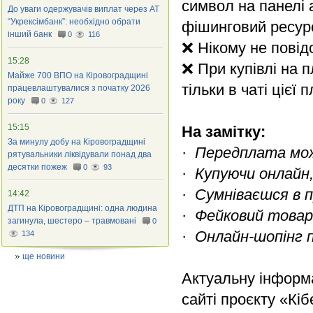
символ на панелі 
До уваги одержувачів виплат через АТ
“Укрексімбанк”: необхідно обрати
фішинговий ресурс
інший банк
0
116
❌ Нікому не повід
15:28
❌ При купівлі на 
Майже 700 ВПО на Кіровоградщині
тільки в чаті ціє
працевлаштувалися з початку 2026
року
0
127
15:15
На замітку:
За минулу добу на Кіровоградщині
·
Передплата мо
рятувальники ліквідували понад два
десятки пожеж
0
93
·
Купуючи онлайн,
·
Сумніваєшся в п
14:42
ДТП на Кіровоградщині: одна людина
·
Фейковий товар
загинула, шестеро – травмовані
0
·
Онлайн-шопінг по
134
ще новини
Актуальну інформа
сайті проєкту «Кі