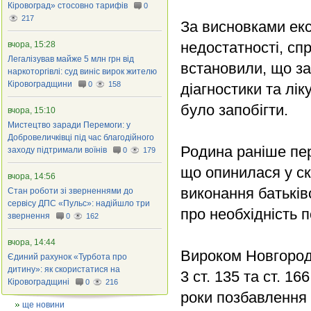
Кіровоград» стосовно тарифів
0
217
За висновками екс
недостатності, сп
вчора, 15:28
Легалізував майже 5 млн грн від
встановили, що за
наркоторгівлі: суд виніс вирок жителю
Кіровоградщини
0
158
діагностики та лі
було запобігти.
вчора, 15:10
Мистецтво заради Перемоги: у
Добровеличківці під час благодійного
Родина раніше пер
заходу підтримали воїнів
0
179
що опинилася у с
вчора, 14:56
виконання батьків
Стан роботи зі зверненнями до
сервісу ДПС «Пульс»: надійшло три
про необхідність 
звернення
0
162
вчора, 14:44
Вироком Новгородк
Єдиний рахунок «Турбота про
дитину»: як скористатися на
3 ст. 135 та ст. 1
Кіровоградщині
0
216
роки позбавлення 
ще новини