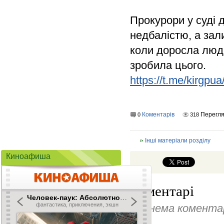
Прокурори у суді 
недбалістю, а зал
коли доросла люд
зробила цього.
https://t.me/kirgpu
Коментарів
Перегля
0
318
Інші матеріали розділу
Киноафиша
Коментарі
Ще нема коментар