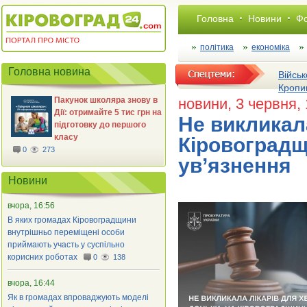
Головна
Новини
Фо
політика
економіка
Головна новина
Військ
Кропи
Пакунок школяра знову в
новини
, 3 червня,
Дії: отримайте 5 тис грн на
Не викликала
підготовку до першого
класу
Кіровоградщ
0
273
ув’язнення
Новини
вчора, 16:56
В яких громадах Кіровоградщини
внутрішньо переміщені особи
приймають участь у суспільно
корисних роботах
0
138
вчора, 16:44
Як в громадах впроваджують моделі