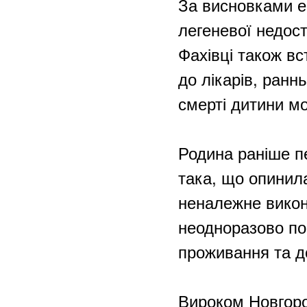
За висновками е
легеневої недос
Фахівці також в
до лікарів, ранн
смерті дитини мо
Родина раніше пе
така, що опинил
неналежне викона
неодноразово по
проживання та д
Вироком Новгоро