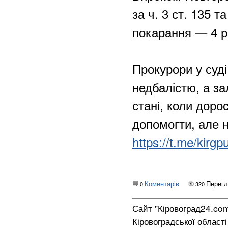
за ч. 3 ст. 135 т
покарання — 4 р
Прокурори у суді
недбалістю, а з
стані, коли дор
допомогти, але н
https://t.me/kirg
Коментарів
Перегл
0
320
Сайт "Кіровоград24.co
Кіровоградської област