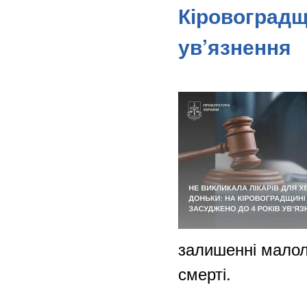
Кіровоградщ
ув’язнення
залишенні малолі
смерті.