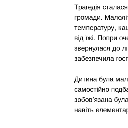
Трагедія сталася
громади. Малоліт
температуру, каш
від їжі. Попри о
звернулася до лі
забезпечила госп
Дитина була мало
самостійно подб
зобов’язана була
навіть елемента