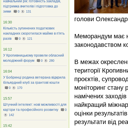
навчальний рік: готовність закладів,
підтримка вчителів і підготовка до
зими
0
131
голови Олександр 
16:30
Кількість зупинених податкових
накладних скоротилася майже в п'ять
Меморандум має н
разів
0
121
законодавством ко
16:12
У Кропивницькому провели обласний
В межах окреслен
молодіжний форум
0
280
території Кропивн
16:04
У Бобринці родина ветерана відкрила
проєктів, супрово
більярдний клуб за грантові кошти
моніторинг стану 
0
170
намічених заходів
15:57
найкращий міжнаро
Штучний інтелект: нові можливості для
кар’єри та професійного розвитку
0
оцінки результаті
142
результати від реа
15:42