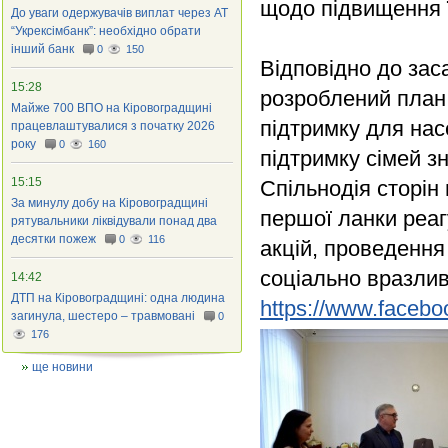
щодо підвищення ї
До уваги одержувачів виплат через АТ
“Укрексімбанк”: необхідно обрати
інший банк
0
150
Відповідно до за
15:28
розроблений план 
Майже 700 ВПО на Кіровоградщині
підтримку для насе
працевлаштувалися з початку 2026
року
0
160
підтримку сімей з
15:15
Спільнодія сторі
За минулу добу на Кіровоградщині
першої ланки реаг
рятувальники ліквідували понад два
десятки пожеж
0
116
акцій, проведення 
соціально вразлив
14:42
ДТП на Кіровоградщині: одна людина
https://www.faceboo
загинула, шестеро – травмовані
0
176
ще новини