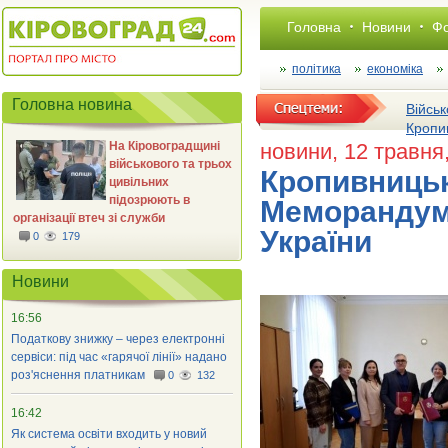
Головна
Новини
Фо
політика
економіка
Головна новина
Військ
Кропи
На Кіровоградщині
новини
, 12 травня
військового та трьох
Кропивницьк
цивільних
підозрюють в
Меморандум 
організації втеч зі служби
України
0
179
Новини
16:56
Податкову знижку – через електронні
сервіси: під час «гарячої лінії» надано
роз'яснення платникам
0
132
16:42
Як система освіти входить у новий