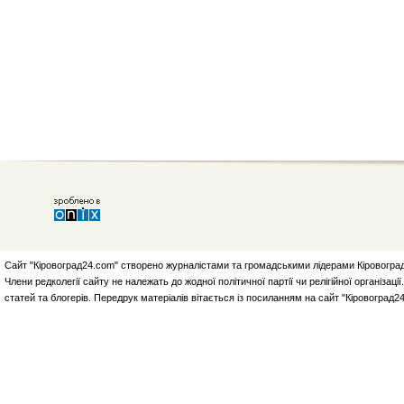
Сайт "Кіровоград24.com" створено журналістами та громадськими лідерами Кіровоград
Члени редколегії сайту не належать до жодної політичної партії чи релігійної організа
статей та блогерів. Передрук матеріалів вітається із посиланням на сайт "Кіровоград2