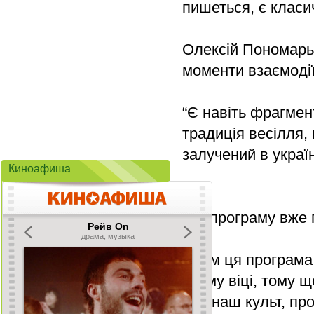
пишеться, є класи
Олексій Пономарьо
моменти взаємодії
“Є навіть фрагмент
традиція весілля,
залучений в украї
Киноафиша
Цю програму вже п
"Всім ця програма
якому віці, тому щ
про наш культ, пр