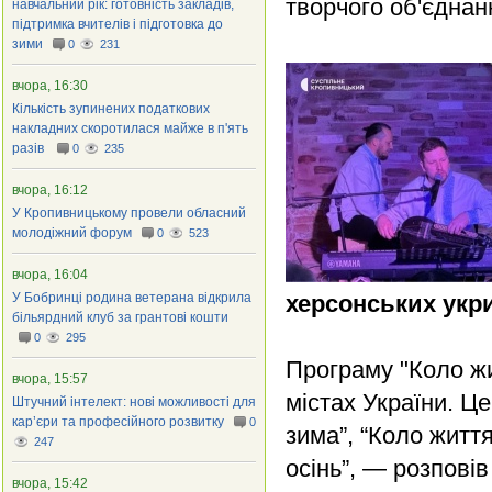
творчого об'єднан
навчальний рік: готовність закладів,
підтримка вчителів і підготовка до
зими
0
231
вчора, 16:30
Кількість зупинених податкових
накладних скоротилася майже в п'ять
разів
0
235
вчора, 16:12
У Кропивницькому провели обласний
молодіжний форум
0
523
вчора, 16:04
У Бобринці родина ветерана відкрила
херсонських укр
більярдний клуб за грантові кошти
0
295
Програму "Коло жи
вчора, 15:57
містах України. Ц
Штучний інтелект: нові можливості для
кар’єри та професійного розвитку
0
зима”, “Коло житт
247
осінь”, — розпові
вчора, 15:42