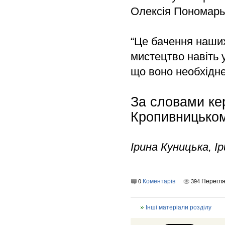
Олексія Пономарь
“Це бачення наших
мистецтво навіть у
що воно необхідне 
За словами кер
Кропивницьком
Ірина Куницька, І
Коментарів
Перегл
0
394
Інші матеріали розділу