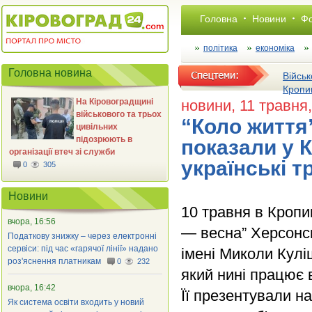
Головна
Новини
Фо
політика
економіка
Головна новина
Військ
Кропи
На Кіровоградщині
новини
, 11 травня
військового та трьох
“Коло життя
цивільних
підозрюють в
показали у 
організації втеч зі служби
українські т
0
305
Новини
10 травня в Кроп
вчора, 16:56
— весна” Херсонс
Податкову знижку – через електронні
сервіси: під час «гарячої лінії» надано
імені Миколи Кулі
роз'яснення платникам
0
232
який нині працює в
вчора, 16:42
Її презентували н
Як система освіти входить у новий