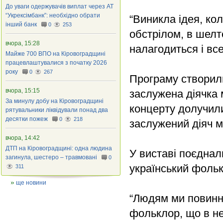
До уваги одержувачів виплат через АТ
“Укрексімбанк”: необхідно обрати
“Виникла ідея, ко
інший банк
0
253
обстрілом, в шелт
вчора, 15:28
налагодиться і все
Майже 700 ВПО на Кіровоградщині
працевлаштувалися з початку 2026
року
0
267
Програму створил
вчора, 15:15
заслужена діячка 
За минулу добу на Кіровоградщині
концерту долучил
рятувальники ліквідували понад два
десятки пожеж
0
218
заслужений діяч м
вчора, 14:42
ДТП на Кіровоградщині: одна людина
У виставі поєднал
загинула, шестеро – травмовані
0
український фольк
311
ще новини
“Людям ми повинні 
фольклор, що в неї