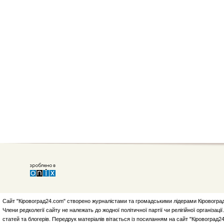
Сайт "Кіровоград24.com" створено журналістами та громадськими лідерами Кіровоград
Члени редколегії сайту не належать до жодної політичної партії чи релігійної організа
статей та блогерів. Передрук матеріалів вітається із посиланням на сайт "Кіровоград2