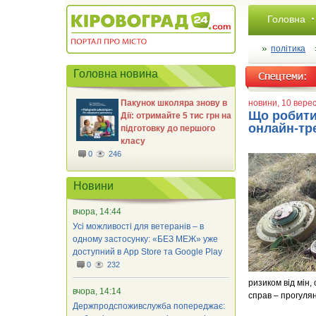
Головна
політика
Головна новина
Пакунок школяра знову в
новини
, 10 вере
Що робити
Дії: отримайте 5 тис грн на
онлайн-тре
підготовку до першого
класу
0
246
Новини
вчора, 14:44
Усі можливості для ветеранів – в
одному застосунку: «БЕЗ МЕЖ» уже
доступний в App Store та Google Play
0
232
ризиком від мін,
вчора, 14:14
справ – прогулян
Держпродспоживслужба попереджає: