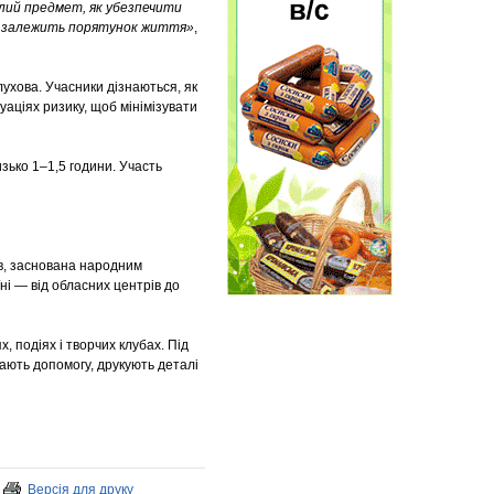
ілий предмет, як убезпечити
 них залежить порятунок життя»
,
ухова. Учасники дізнаються, як
аціях ризику, щоб мінімізувати
зько 1–1,5 години. Участь
в, заснована народним
ні — від обласних центрів до
, подіях і творчих клубах. Під
ають допомогу, друкують деталі
Версія для друку