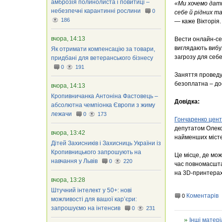
амброзія полинолиста і повитиці –
«Ми хочемо дати
небезпечні карантинні рослини
0
себе й рідних т
186
— каже Вікторія.
вчора, 14:13
Вести онлайн-сес
виглядають вибух
Як отримати компенсацію за товари,
загрозу для себе
придбані для ветеранського бізнесу
0
191
Заняття проведут
безоплатна – до
вчора, 14:13
Кропивничанка Антоніна Фастовець –
Довідка:
абсолютна чемпіонка Європи з жиму
лежачи
0
173
Гончаренко цен
депутатом Олексі
вчора, 13:42
найменших місте
Дітей Захисників і Захисниць України із
Кропивницького запрошують на
Це місце, де мож
навчання у Львів
0
220
час повномасшта
на 3D-принтерах
вчора, 13:28
Штучний інтелект у 50+: нові
Коментарів
0
можливості для вашої кар’єри:
запрошуємо на інтенсив
0
231
Інші матері