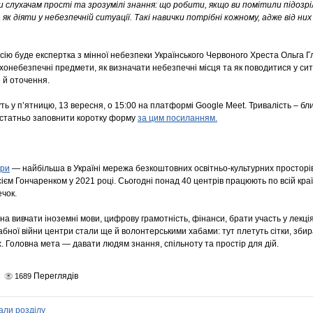
 слухачам прості та зрозумілі знання: що робити, якщо ви помітили підозр
а як діяти у небезпечній ситуації. Такі навички потрібні кожному, адже від
ію буде експертка з мінної небезпеки Українського Червоного Хреста Ольга Гл
онебезпечні предмети, як визначати небезпечні місця та як поводитися у ситу
 й оточення.
ь у п’ятницю, 13 вересня, о 15:00 на платформі Google Meet. Тривалість – бли
статньо заповнити коротку форму
за цим посиланням.
три
— найбільша в Україні мережа безкоштовних освітньо-культурних просторі
єм Гончаренком у 2021 році. Сьогодні понад 40 центрів працюють по всій краї
чок.
на вивчати іноземні мови, цифрову грамотність, фінанси, брати участь у лекціях
бної війни центри стали ще й волонтерськими хабами: тут плетуть сітки, збир
. Головна мета — давати людям знання, спільноту та простір для дій.
Переглядів
1689
али розділу