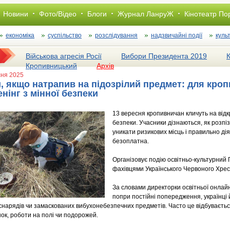
Новини
Фото/Відео
Блоги
Журнал ЛанруЖ
Кінотеатр По
економіка
суспільство
розслiдування
надзвичайні події
куль
Військова агресія Росії
Вибори Президента 2019
Кропивницький
Архів
сня 2025
, якщо натрапив на підозрілий предмет: для кро
нінг з мінної безпеки
13 вересня кропивничан кличуть на відк
безпеки. Учасники дізнаються, як розпі
уникати ризикових місць і правильно дія
безоплатна.
Організовує подію освітньо-культурний 
фахівцями Українського Червоного Хрес
За словами директорки освітньої онлай
попри постійні попередження, українці 
 снарядів чи замаскованих вибухонебезпечних предметів. Часто це відбуваєть
ок, роботи на полі чи подорожей.