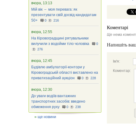
вчора, 13:13
Мій вік – моя перевага: як
презентувати свій досвід кандидатам
50+
0
216
Коментарі
вчора, 12:55
Ще нема комент
На Кіровоградщині рятувальники
вилучили з водойми тіло чоловіка
0
Напишіть ваш
276
вчора, 12:45
Ім'я:
Будівлю амбулаторії-контори у
Коментар:
Кіровоградській області виставлено на
приватизаційний аукціон
0
228
вчора, 12:30
До уваги водіїв вантажних
транспортних засобів: введено
обмеження руху
0
238
ще новини