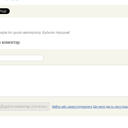
арів до цього матеріалу. Будьте першим!
 коментар
Додати коментар
(Ctrl+Enter)
Увійти або зареєструватися
Що мені дасть реєстрац