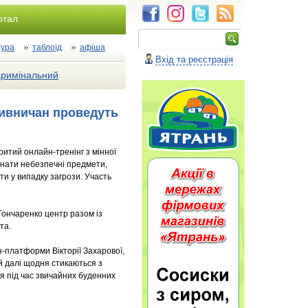
ртал
тура
таблоїд
афіша
Вхід та реєстрація
Кримінальний
пивничан проведуть
ритий онлайн-тренінг з мінної
знати небезпечні предмети,
ти у випадку загрози. Участь
Гончаренко центр разом із
та.
н-платформи Вікторії Захарової,
й далі щодня стикаються з
ся під час звичайних буденних