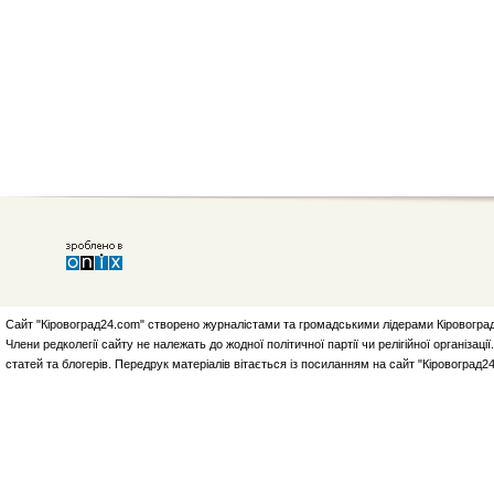
Сайт "Кіровоград24.com" створено журналістами та громадськими лідерами Кіровоград
Члени редколегії сайту не належать до жодної політичної партії чи релігійної організа
статей та блогерів. Передрук матеріалів вітається із посиланням на сайт "Кіровоград2