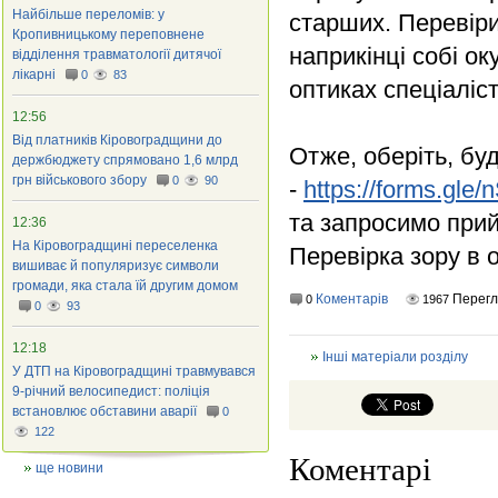
Найбільше переломів: у
старших. Перевіри
Кропивницькому переповнене
наприкінці собі ок
відділення травматології дитячої
лікарні
0
83
оптиках спеціаліс
12:56
Від платників Кіровоградщини до
Отже, оберіть, буд
держбюджету спрямовано 1,6 млрд
грн військового збору
0
90
-
https://forms.g
та запросимо прий
12:36
На Кіровоградщині переселенка
Перевірка зору в 
вишиває й популяризує символи
громади, яка стала їй другим домом
Коментарів
Перегл
0
1967
0
93
12:18
Інші матеріали розділу
У ДТП на Кіровоградщині травмувався
9-річний велосипедист: поліція
встановлює обставини аварії
0
122
Коментарі
ще новини