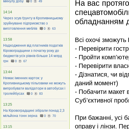
На вас протяго
минулу добу
0
49
спецавтомобіл
14:14
Через зсув ґрунту в Кропивницькому
обладнанням д
зруйнуване підприємство з
виготовлення меблів
0
63
Всі охочі зможу
13:58
Надходження від платників податків
- Перевірити гостр
Кіровоградщини з початку року до
- Пройти комп’юте
бюджетів усіх рівнів більше 14 млрд
грн
0
67
- Перевірити влас
13:44
- Дізнатися, чи в
Немає іменних карток: у
даний момент)
Кропивницькому пільговики не можуть
випробувати валідатори в автобусах і
- Побачити макет
тролейбусах
0
83
Суб’єктивної проб
13:25
На Кіровоградщині зібрали понад 2,3
мільйона тонн зерна
0
70
При бажанні, усі 
оправу і лінзи. Пе
13:15