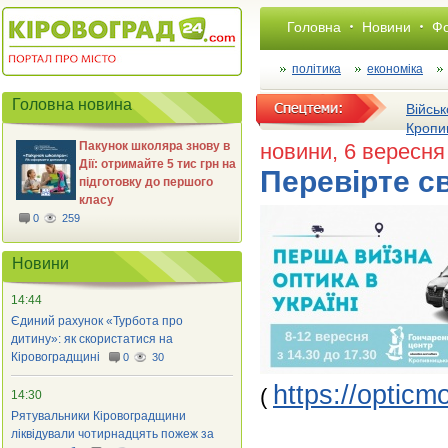
Головна
Новини
Фо
політика
економіка
Головна новина
Військ
Кропи
Пакунок школяра знову в
новини
, 6 вересня
Дії: отримайте 5 тис грн на
Перевірте св
підготовку до першого
класу
0
259
Новини
14:44
Єдиний рахунок «Турбота про
дитину»: як скористатися на
Кіровоградщині
0
30
https://opticm
(
14:30
Рятувальники Кіровоградщини
ліквідували чотирнадцять пожеж за