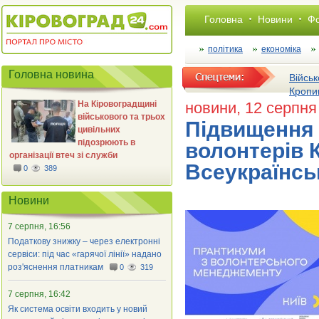
Головна
Новини
Фо
політика
економіка
Головна новина
Військ
Кропи
На Кіровоградщині
новини
, 12 серпня
військового та трьох
Підвищення 
цивільних
підозрюють в
волонтерів 
організації втеч зі служби
Всеукраїнськ
0
389
Новини
7 серпня, 16:56
Податкову знижку – через електронні
сервіси: під час «гарячої лінії» надано
роз'яснення платникам
0
319
7 серпня, 16:42
Як система освіти входить у новий