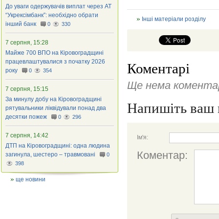
До уваги одержувачів виплат через АТ
“Укрексімбанк”: необхідно обрати
Інші матеріали розділу
інший банк
0
330
7 серпня, 15:28
Майже 700 ВПО на Кіровоградщині
працевлаштувалися з початку 2026
Коментарі
року
0
354
Ще нема коментар
7 серпня, 15:15
За минулу добу на Кіровоградщині
Напишіть ваш 
рятувальники ліквідували понад два
десятки пожеж
0
296
7 серпня, 14:42
Ім'я:
ДТП на Кіровоградщині: одна людина
Коментар:
загинула, шестеро – травмовані
0
398
ще новини