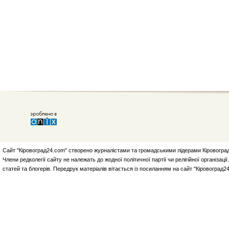
Сайт "Кіровоград24.com" створено журналістами та громадськими лідерами Кіровоград
Члени редколегії сайту не належать до жодної політичної партії чи релігійної організа
статей та блогерів. Передрук матеріалів вітається із посиланням на сайт "Кіровоград2