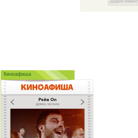
Додати комен
Киноафиша