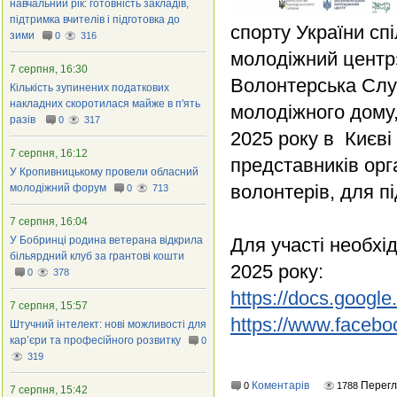
навчальний рік: готовність закладів,
підтримка вчителів і підготовка до
спорту України сп
зими
0
316
молодіжний центр»
7 серпня, 16:30
Волонтерська Служ
Кількість зупинених податкових
накладних скоротилася майже в п'ять
молодіжного дому,
разів
0
317
2025 року в Києві
7 серпня, 16:12
представників орг
У Кропивницькому провели обласний
волонтерів, для п
молодіжний форум
0
713
7 серпня, 16:04
У Бобринці родина ветерана відкрила
Для участі необхі
більярдний клуб за грантові кошти
2025 року:
0
378
https://docs.googl
7 серпня, 15:57
https://www.facebo
Штучний інтелект: нові можливості для
кар’єри та професійного розвитку
0
319
Коментарів
Перегл
0
1788
7 серпня, 15:42