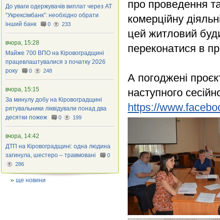
про проведення та
До уваги одержувачів виплат через АТ
“Укрексімбанк”: необхідно обрати
комерційну діяльн
інший банк
0
233
цей житловий буди
вчора, 15:28
переконатися в пр
Майже 700 ВПО на Кіровоградщині
працевлаштувалися з початку 2026
року
0
248
А погоджені проєк
вчора, 15:15
наступного сесійн
За минулу добу на Кіровоградщині
https://www.faceboo
рятувальники ліквідували понад два
десятки пожеж
0
199
вчора, 14:42
ДТП на Кіровоградщині: одна людина
загинула, шестеро – травмовані
0
286
ще новини