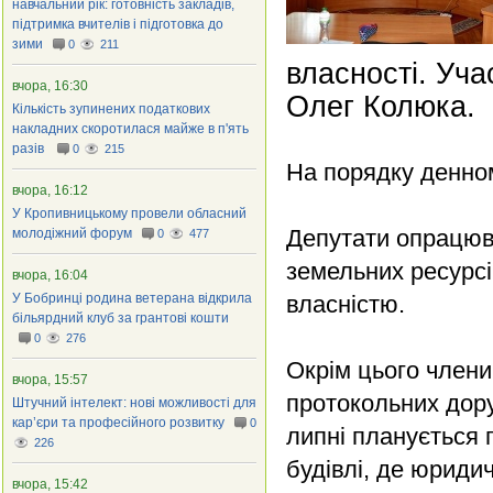
навчальний рік: готовність закладів,
підтримка вчителів і підготовка до
зими
0
211
власності. Уча
вчора, 16:30
Олег Колюка.
Кількість зупинених податкових
накладних скоротилася майже в п'ять
разів
0
215
На порядку денном
вчора, 16:12
У Кропивницькому провели обласний
Депутати опрацюва
молодіжний форум
0
477
земельних ресурсі
вчора, 16:04
У Бобринці родина ветерана відкрила
власністю.
більярдний клуб за грантові кошти
0
276
Окрім цього члени
вчора, 15:57
протокольних дору
Штучний інтелект: нові можливості для
кар’єри та професійного розвитку
0
липні планується 
226
будівлі, де юриди
вчора, 15:42