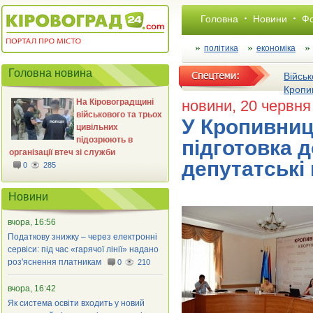
Головна
Новини
Фо
політика
економіка
Головна новина
Військ
Кропи
На Кіровоградщині
новини
, 20 червня
військового та трьох
У Кропивниц
цивільних
підозрюють в
підготовка д
організації втеч зі служби
депутатські 
0
285
Новини
вчора, 16:56
Податкову знижку – через електронні
сервіси: під час «гарячої лінії» надано
роз'яснення платникам
0
210
вчора, 16:42
Як система освіти входить у новий