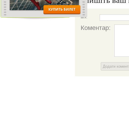
Напишіть ваш 
Ім'я:
Коментар:
Додати комен