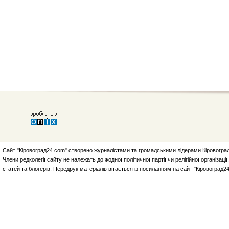
Сайт "Кіровоград24.com" створено журналістами та громадськими лідерами Кіровоград
Члени редколегії сайту не належать до жодної політичної партії чи релігійної організа
статей та блогерів. Передрук матеріалів вітається із посиланням на сайт "Кіровоград2