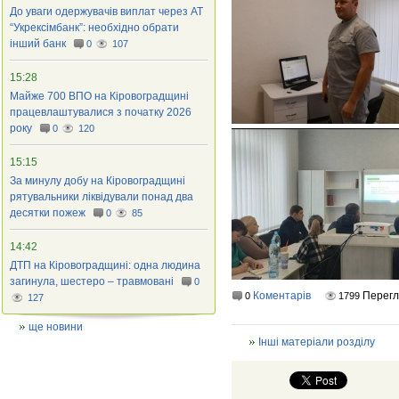
До уваги одержувачів виплат через АТ
“Укрексімбанк”: необхідно обрати
інший банк
0
107
15:28
Майже 700 ВПО на Кіровоградщині
працевлаштувалися з початку 2026
року
0
120
15:15
За минулу добу на Кіровоградщині
рятувальники ліквідували понад два
десятки пожеж
0
85
14:42
ДТП на Кіровоградщині: одна людина
загинула, шестеро – травмовані
0
Коментарів
Перегл
0
1799
127
ще новини
Інші матеріали розділу