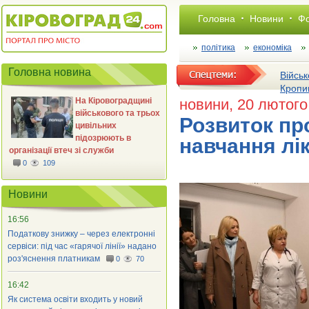
Головна
Новини
Фо
політика
економіка
Головна новина
Військ
Кропи
На Кіровоградщині
новини
, 20 лютого
військового та трьох
Розвиток пр
цивільних
підозрюють в
навчання лі
організації втеч зі служби
0
109
Новини
16:56
Податкову знижку – через електронні
сервіси: під час «гарячої лінії» надано
роз'яснення платникам
0
70
16:42
Як система освіти входить у новий