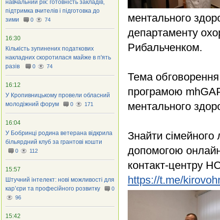
навчальний рік: готовність закладів,
підтримка вчителів і підготовка до
ментального здор
зими
0
74
департаменту охо
16:30
Рибальченком.
Кількість зупинених податкових
накладних скоротилася майже в п'ять
разів
0
74
Тема обговорення 
16:12
програмою mhGAP 
У Кропивницькому провели обласний
ментального здор
молодіжний форум
0
171
16:04
У Бобринці родина ветерана відкрила
Знайти сімейного 
більярдний клуб за грантові кошти
допомогою онлайн
0
112
контакт-центру НС
15:57
https://t.me/kirov
Штучний інтелект: нові можливості для
кар’єри та професійного розвитку
0
96
15:42