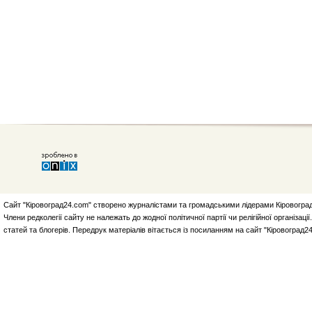
Сайт "Кіровоград24.com" створено журналістами та громадськими лідерами Кіровоград
Члени редколегії сайту не належать до жодної політичної партії чи релігійної організа
статей та блогерів. Передрук матеріалів вітається із посиланням на сайт "Кіровоград2