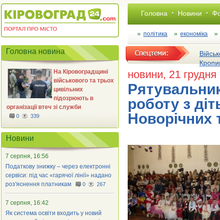
Головна
Новини
Фо
політика
економіка
Головна новина
Військ
Кропи
На Кіровоградщині
новини
, 21 грудня
військового та трьох
Рятувальни
цивільних
підозрюють в
роботу з ді
організації втеч зі служби
Новорічних 
0
339
Новини
7 серпня, 16:56
Податкову знижку – через електронні
сервіси: під час «гарячої лінії» надано
роз'яснення платникам
0
267
7 серпня, 16:42
Як система освіти входить у новий