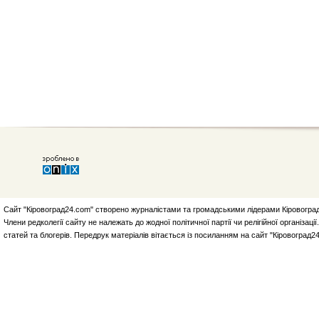
Сайт "Кіровоград24.com" створено журналістами та громадськими лідерами Кіровоград
Члени редколегії сайту не належать до жодної політичної партії чи релігійної організа
статей та блогерів. Передрук матеріалів вітається із посиланням на сайт "Кіровоград2