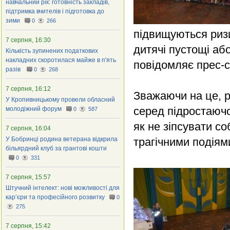
навчальний рік: готовність закладів,
підтримка вчителів і підготовка до
зими
0
266
підвищуються риз
7 серпня, 16:30
дитячі пустощі аб
Кількість зупинених податкових
накладних скоротилася майже в п'ять
повідомляє прес-с
разів
0
268
7 серпня, 16:12
Зважаючи на це, р
У Кропивницькому провели обласний
серед підростаючо
молодіжний форум
0
587
як не зіпсувати со
7 серпня, 16:04
У Бобринці родина ветерана відкрила
трагічними подіям
більярдний клуб за грантові кошти
0
331
7 серпня, 15:57
Штучний інтелект: нові можливості для
кар’єри та професійного розвитку
0
275
7 серпня, 15:42