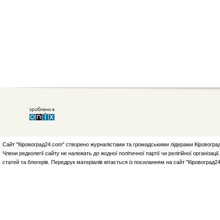
Сайт "Кіровоград24.com" створено журналістами та громадськими лідерами Кіровоград
Члени редколегії сайту не належать до жодної політичної партії чи релігійної організа
статей та блогерів. Передрук матеріалів вітається із посиланням на сайт "Кіровоград2