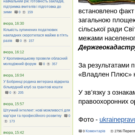
навчальний рік: готовність закладів,
підтримка вчителів і підготовка до
встановлено факт 
зими
0
159
загальною площею 
вчора, 16:30
сільської ради Св
Кількість зупинених податкових
накладних скоротилася майже в п'ять
межами населеног
разів
0
157
Держгеокадастру
вчора, 16:12
У Кропивницькому провели обласний
За результатами п
молодіжний форум
0
357
«Владлен Плюс» на
вчора, 16:04
У Бобринці родина ветерана відкрила
більярдний клуб за грантові кошти
У зв’язку з ознак
0
205
правоохоронних ор
вчора, 15:57
Штучний інтелект: нові можливості для
кар’єри та професійного розвитку
0
Фото -
ukrainepra
173
Коментарів
Перегл
0
2796
вчора, 15:42