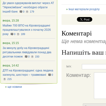
До уваги одержувачів виплат через АТ
“Укрексімбанк”: необхідно обрати
Інші матеріали розділу
інший банк
0
179
вчора, 15:28
Майже 700 ВПО на Кіровоградщині
працевлаштувалися з початку 2026
Коментарі
року
0
189
Ще нема коментар
вчора, 15:15
За минулу добу на Кіровоградщині
Напишіть ваш 
рятувальники ліквідували понад два
десятки пожеж
0
150
вчора, 14:42
Ім'я:
ДТП на Кіровоградщині: одна людина
Коментар:
загинула, шестеро – травмовані
0
215
ще новини