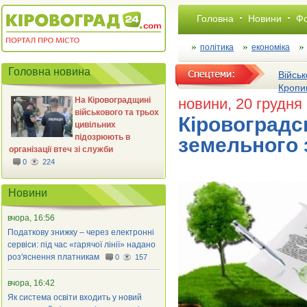
Головна
Новини
Фо
політика
економіка
Головна новина
Військ
Кропи
На Кіровоградщині
новини
, 20 грудня
військового та трьох
Кіровоградс
цивільних
підозрюють в
земельного 
організації втеч зі служби
0
224
Новини
вчора, 16:56
Податкову знижку – через електронні
сервіси: під час «гарячої лінії» надано
роз'яснення платникам
0
157
вчора, 16:42
Як система освіти входить у новий