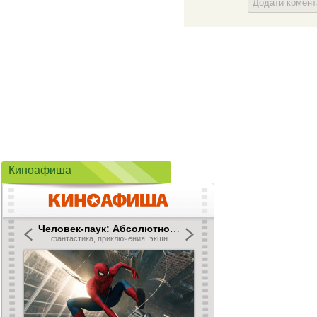
Додати комен
Киноафиша