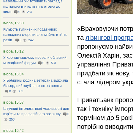
навчальний рік: готовність закладів,
підтримка вчителів і підготовка до
зими
0
237
вчора, 16:30
«Враховуючи потре
Кількість зупинених податкових
накладних скоротилася майже в п'ять
та
лізингові прогр
разів
0
242
пропонуємо найвигі
вчора, 16:12
Олексій Харін, за
У Кропивницькому провели обласний
управління Приват
молодіжний форум
0
531
придбати як нову,
вчора, 16:04
У Бобринці родина ветерана відкрила
стала лідером укр
більярдний клуб за грантові кошти
0
303
ПриватБанк пропон
вчора, 15:57
так і техніку імп
Штучний інтелект: нові можливості для
кар’єри та професійного розвитку
0
терміном до 5 рок
253
потрібно виводити
вчора, 15:42