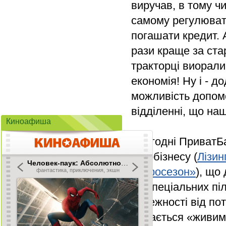
виручав, в тому чи
самому регулювати
погашати кредит. А
рази краще за ста
тракторці виорали 
економія! Ну і - 
можливість допомо
відділенні, що наш
Киноафиша
Сьогодні ПриватБ
агробізнесу (
Лізин
«Агросезон»
), що
на спеціальних пі
залежності від по
надається «живим