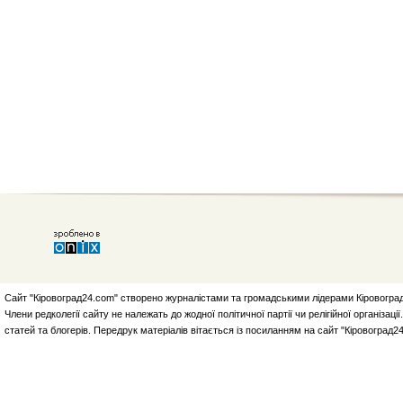
Сайт "Кіровоград24.com" створено журналістами та громадськими лідерами Кіровоград
Члени редколегії сайту не належать до жодної політичної партії чи релігійної організа
статей та блогерів. Передрук матеріалів вітається із посиланням на сайт "Кіровоград2