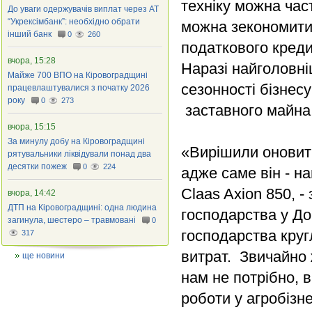
техніку можна час
До уваги одержувачів виплат через АТ
“Укрексімбанк”: необхідно обрати
можна зекономити 
інший банк
0
260
податкового креди
вчора, 15:28
Наразі найголовні
Майже 700 ВПО на Кіровоградщині
сезонності бізнес
працевлаштувалися з початку 2026
року
0
273
заставного майна
вчора, 15:15
За минулу добу на Кіровоградщині
«Вирішили оновити
рятувальники ліквідували понад два
десятки пожеж
0
224
адже саме він - н
Claas Axion 850, 
вчора, 14:42
ДТП на Кіровоградщині: одна людина
господарства у До
загинула, шестеро – травмовані
0
господарства кру
317
витрат. Звичайно 
ще новини
нам не потрібно, в
роботи у агробізн