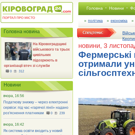
Головна
Новини
Фо
політика
економіка
Головна новина
Військ
Кропи
На Кіровоградщині
новини
, 3 листоп
військового та трьох
Фермерські 
цивільних
підозрюють в
отримали ун
організації втеч зі служби
сільгосптех
0
312
Новини
вчора, 16:56
Податкову знижку – через електронні
сервіси: під час «гарячої лінії» надано
роз'яснення платникам
0
239
вчора, 16:42
Як система освіти входить у новий