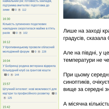
навчальний рік: готовність закладів,
підтримка вчителів і підготовка до
зими
0
112
16:30
Кількість зупинених податкових
накладних скоротилася майже в п'ять
Лише на заході кр
разів
0
102
градусів, сказала
16:12
У Кропивницькому провели обласний
Але на півдні, у ц
молодіжний форум
0
228
температури не ч
16:04
У Бобринці родина ветерана відкрила
більярдний клуб за грантові кошти
При цьому середня
0
144
синоптиків, очікує
15:57
вище за середні з
Штучний інтелект: нові можливості для
кар’єри та професійного розвитку
0
125
А місячна кількіст
15:42