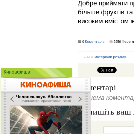
Добре приймати пр
більше фруктів та 
високим вмістом жи
Коментарів
Перегл
0
2956
Інші матеріали розділу
Киноафиша
Коментарі
Ще нема коментар
Напишіть ваш 
Ім'я: