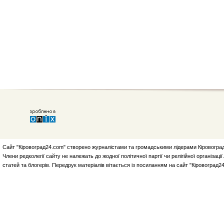
Сайт "Кіровоград24.com" створено журналістами та громадськими лідерами Кіровоград
Члени редколегії сайту не належать до жодної політичної партії чи релігійної організа
статей та блогерів. Передрук матеріалів вітається із посиланням на сайт "Кіровоград2