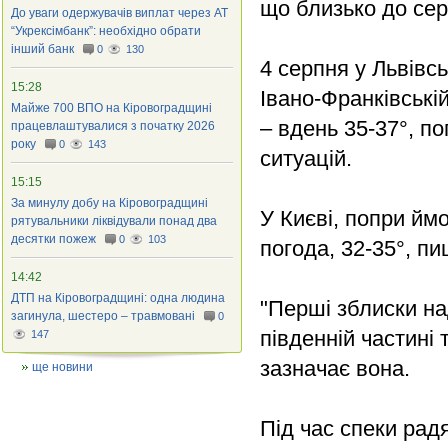
що близько до сер
До уваги одержувачів виплат через АТ
“Укрексімбанк”: необхідно обрати
інший банк
0
130
4 серпня у Львівсь
15:28
Івано-Франківські
Майже 700 ВПО на Кіровоградщині
– вдень 35-37°, 
працевлаштувалися з початку 2026
року
0
143
ситуацій.
15:15
За минулу добу на Кіровоградщині
У Києві, попри йм
рятувальники ліквідували понад два
десятки пожеж
0
103
погода, 32-35°, п
14:42
ДТП на Кіровоградщині: одна людина
"Перші зблиски над
загинула, шестеро – травмовані
0
південній частині 
147
зазначає вона.
ще новини
Під час спеки рад