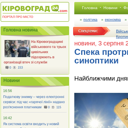
Головна
Новини
Фо
політика
економіка
Головна новина
Військ
Кропи
На Кіровоградщині
новини
, 3 серпня 
військового та трьох
Спека протр
цивільних
підозрюють в
синоптики
організації втеч зі служби
0
153
Найближчими днями
Новини
16:56
Податкову знижку – через електронні
сервіси: під час «гарячої лінії» надано
роз'яснення платникам
0
115
16:42
Як система освіти входить у новий