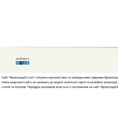
Сайт "Кіровоград24.com" створено журналістами та громадськими лідерами Кіровоград
Члени редколегії сайту не належать до жодної політичної партії чи релігійної організа
статей та блогерів. Передрук матеріалів вітається із посиланням на сайт "Кіровоград2