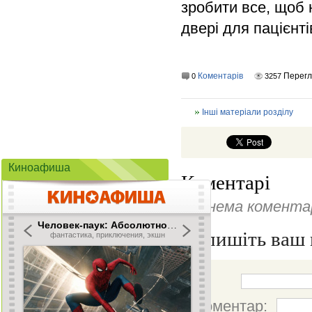
зробити все, щоб 
двері для пацієнті
Коментарів
Перегл
0
3257
Інші матеріали розділу
Киноафиша
Коментарі
Ще нема коментар
Напишіть ваш 
Ім'я:
Коментар: