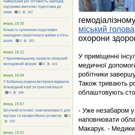
навчальний рік: готовність закладів,
підтримка вчителів і підготовка до
зими
0
187
гемодіалізному
вчора, 16:30
міський голова
Кількість зупинених податкових
накладних скоротилася майже в п'ять
охорони здоро
разів
0
193
вчора, 16:12
У приміщенні інсул
У Кропивницькому провели обласний
медичної допомоги
молодіжний форум
0
423
робітники завершу
вчора, 16:04
У Бобринці родина ветерана відкрила
Також тривають ро
більярдний клуб за грантові кошти
облаштовують стоя
0
249
вчора, 15:57
- Уже незабаром у
Штучний інтелект: нові можливості для
кар’єри та професійного розвитку
0
наповнювати облад
203
Макарук. - Медики
вчора, 15:42