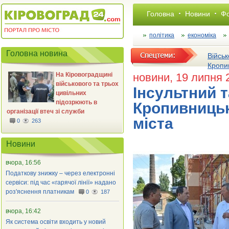
Головна
Новини
Фо
політика
економіка
Головна новина
Військ
Кропи
На Кіровоградщині
новини
, 19 липня 
військового та трьох
Інсультний т
цивільних
підозрюють в
Кропивницьк
організації втеч зі служби
міста
0
263
Новини
вчора, 16:56
Податкову знижку – через електронні
сервіси: під час «гарячої лінії» надано
роз'яснення платникам
0
187
вчора, 16:42
Як система освіти входить у новий