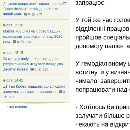
запрацює.
До уваги одержувачів виплат через АТ
“Укрексімбанк”: необхідно обрати
інший банк
0
213
У той же час голо
вчора, 15:28
відділенні працю
Майже 700 ВПО на Кіровоградщині
пройшов спеціальн
працевлаштувалися з початку 2026
року
0
223
допомогу пацієнта
вчора, 15:15
За минулу добу на Кіровоградщині
У гемодіалізному 
рятувальники ліквідували понад два
десятки пожеж
0
176
встигнути у визна
чимало: завершити
вчора, 14:42
ДТП на Кіровоградщині: одна людина
попрацювати над б
загинула, шестеро – травмовані
0
257
- Хотілось би при
ще новини
залучати більше р
чекають на відкри