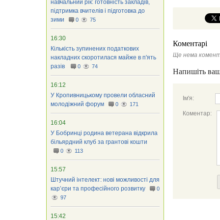
навчальний рік: готовність закладів,
підтримка вчителів і підготовка до
зими
0
75
16:30
Коментарі
Кількість зупинених податкових
Ще нема комент
накладних скоротилася майже в п'ять
разів
0
74
Напишіть ваш
16:12
У Кропивницькому провели обласний
Ім'я:
молодіжний форум
0
171
Коментар:
16:04
У Бобринці родина ветерана відкрила
більярдний клуб за грантові кошти
0
113
15:57
Штучний інтелект: нові можливості для
кар’єри та професійного розвитку
0
97
15:42