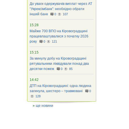
До уваги одержувачів виплат через АТ
“Укрексімбанк”: необхідно обрати
інший банк
0
107
15:28
Майже 700 ВПО на Кіровоградщині
працевлаштувалися з початку 2026
року
0
121
15:15
За минулу добу на Кіровоградщині
рятувальники ліквідували понад два
десятки пожеж
0
85
14:42
ДТП на Кіровоградщині: одна людина
загинула, шестеро – травмовані
0
128
ще новини