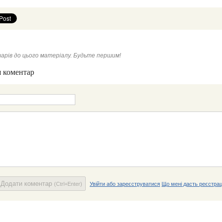
арів до цього матеріалу. Будьте першим!
 коментар
Додати коментар
(Ctrl+Enter)
Увійти або зареєструватися
Що мені дасть реєстрац