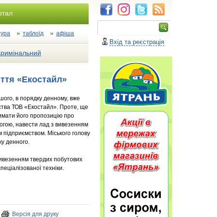
ртал
тура
таблоїд
афіша
Вхід та реєстрація
Кримінальний
іття «Екостайл»
ншого, в порядку денному, вже
мства ТОВ «Екостайл». Проте, ще
римати його пропозицію про
могою, навести лад з вивезенням
м підприємством. Міського голову
у денного.
 вивезенням твердих побутових
спеціалізованої техніки.
Версія для друку