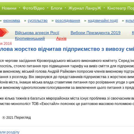
Новини
Фото/Відео
Блоги
Журнал ЛанруЖ
Кінотеатр По
економіка
суспільство
розслiдування
надзвичайні події
куль
Військова агресія Росії
Вибори Президента 2019
Кропивницький
Архів
ня 2016
олова жорстко відчитав підприємство з вивозу см
ся чергове засідання Кіровоградського міського виконавчого комітету. Серед і
 поспіль, стояло питання про підвищення тарифу на вивіз сміття для підприє
м виконкому, міський голова Андрій Райкович попросив членів виконкому підт
ання з розгляду. Він звернувся до представників підприємства з жорсткою ви
йонів міста, інакше міська влада ставитиме питання про розірвання угоди з ци
и виконкому одноголосним голосуванням за виключення цього питання з прядк
е кілька тижнів в багатьох мікрорайонах міста існує проблема зі своєчасним
иємство-монополіст ТОВ «Екостайл» пояснює це раптовою масовою поломкою 
Перегляд
2021
али розділу