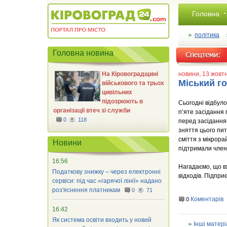
Головна
політика
Головна новина
На Кіровоградщині
новини
, 13 жовт
Міський г
військового та трьох
цивільних
підозрюють в
Сьогодні відбуло
організації втеч зі служби
п’яте засідання
0
118
перед засідання
зняття цього пит
сміття з мікрора
Новини
підтримали член
16:56
Нагадаємо, що вж
Податкову знижку – через електронні
відходів. Підпр
сервіси: під час «гарячої лінії» надано
роз'яснення платникам
0
71
Коментарів
0
16:42
Як система освіти входить у новий
Інші матері