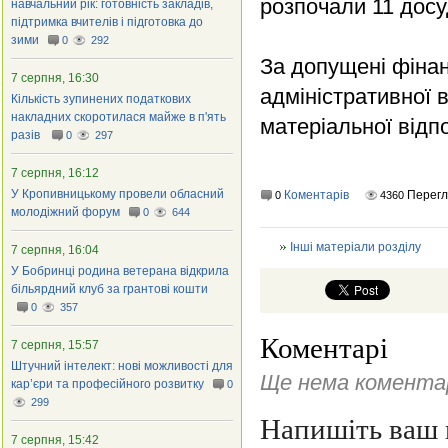
розпочали 11 досу
навчальний рік: готовність закладів,
підтримка вчителів і підготовка до
зими
0
292
За допущені фінан
7 серпня, 16:30
адміністративної в
Кількість зупинених податкових
накладних скоротилася майже в п'ять
матеріальної відпо
разів
0
297
7 серпня, 16:12
У Кропивницькому провели обласний
Коментарів
Перегл
0
4360
молодіжний форум
0
644
Інші матеріали розділу
7 серпня, 16:04
У Бобринці родина ветерана відкрила
більярдний клуб за грантові кошти
0
357
Коментарі
7 серпня, 15:57
Штучний інтелект: нові можливості для
Ще нема коментар
кар’єри та професійного розвитку
0
299
Напишіть ваш 
7 серпня, 15:42