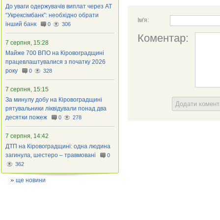
До уваги одержувачів виплат через АТ
“Укрексімбанк”: необхідно обрати
Ім'я:
інший банк
0
306
Коментар:
7 серпня, 15:28
Майже 700 ВПО на Кіровоградщині
працевлаштувалися з початку 2026
року
0
328
7 серпня, 15:15
За минулу добу на Кіровоградщині
Додати комен
рятувальники ліквідували понад два
десятки пожеж
0
278
7 серпня, 14:42
ДТП на Кіровоградщині: одна людина
загинула, шестеро – травмовані
0
362
ще новини