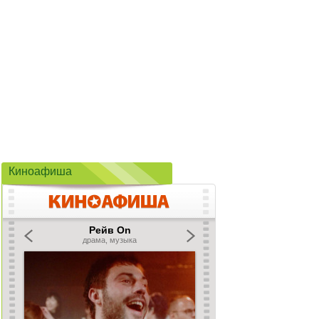
Киноафиша