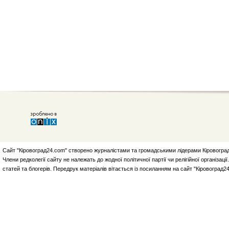
Сайт "Кіровоград24.com" створено журналістами та громадськими лідерами Кіровоград
Члени редколегії сайту не належать до жодної політичної партії чи релігійної організа
статей та блогерів. Передрук матеріалів вітається із посиланням на сайт "Кіровоград2