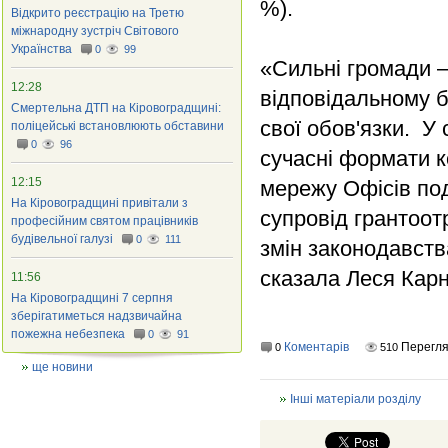
%).
Відкрито реєстрацію на Третю
міжнародну зустріч Світового
Українства
0
99
«Сильні громади – 
12:28
відповідальному б
Смертельна ДТП на Кіровоградщині:
свої обов'язки. У
поліцейські встановлюють обставини
0
96
сучасні формати к
12:15
мережу Офісів под
На Кіровоградщині привітали з
супровід грантоот
професійним святом працівників
будівельної галузі
0
111
змін законодавств
сказала Леся Кар
11:56
На Кіровоградщині 7 серпня
зберігатиметься надзвичайна
пожежна небезпека
0
91
Коментарів
Перегля
0
510
ще новини
Інші матеріали розділу