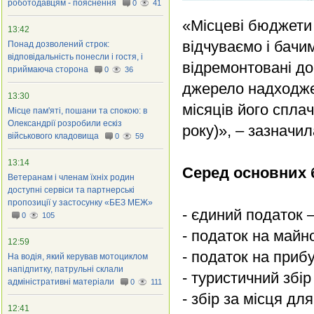
роботодавцям - пояснення
0
41
«Місцеві бюджети 
13:42
відчуваємо і бачи
Понад дозволений строк:
відповідальність понесли і гостя, і
відремонтовані до
приймаюча сторона
0
36
джерело надходжен
13:30
місяців його спла
Місце пам'яті, пошани та спокою: в
Олександрії розробили ескіз
року)», – зазначи
військового кладовища
0
59
13:14
Серед основних
Ветеранам і членам їхніх родин
доступні сервіси та партнерські
пропозиції у застосунку «БЕЗ МЕЖ»
- єдиний податок 
0
105
- податок на майн
12:59
- податок на приб
На водія, який керував мотоциклом
напідпитку, патрульні склали
- туристичний збір
адміністративні матеріали
0
111
- збір за місця дл
12:41