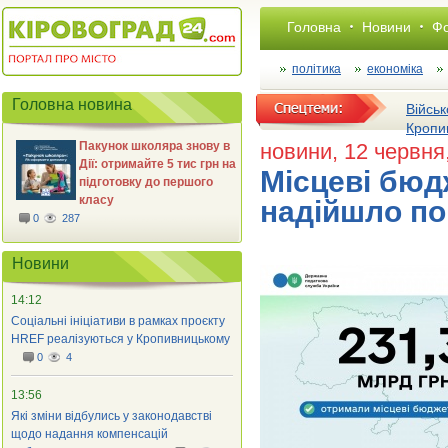
Головна
Новини
Фо
політика
економіка
Головна новина
Військ
Кропи
Пакунок школяра знову в
новини
, 12 червня
Дії: отримайте 5 тис грн на
Місцеві бюдж
підготовку до першого
класу
надійшло по
0
287
Новини
14:12
Соціальні ініціативи в рамках проєкту
HREF реалізуються у Кропивницькому
0
4
13:56
Які зміни відбулись у законодавстві
щодо надання компенсацій