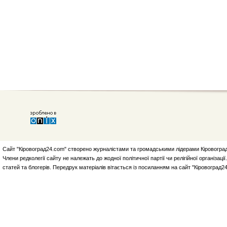
Сайт "Кіровоград24.com" створено журналістами та громадськими лідерами Кіровоград
Члени редколегії сайту не належать до жодної політичної партії чи релігійної організа
статей та блогерів. Передрук матеріалів вітається із посиланням на сайт "Кіровоград2