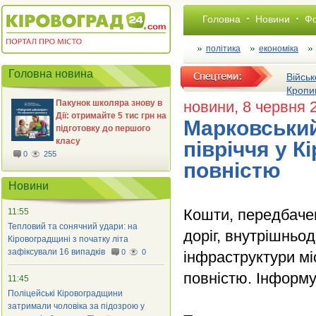
Головна
Новини
Фо
політика
економіка
Головна новина
Військ
Кропи
Пакунок школяра знову в
новини
, 8 червня 
Дії: отримайте 5 тис грн на
Марковський
підготовку до першого
класу
півріччя у К
0
255
повністю
Новини
Кошти, передбачен
11:55
Тепловий та сонячний удари: на
доріг, внутрішньод
Кіровоградщині з початку літа
зафіксували 16 випадків
0
0
інфраструктури мі
повністю. Інформ
11:45
Поліцейські Кіровоградщини
затримали чоловіка за підозрою у