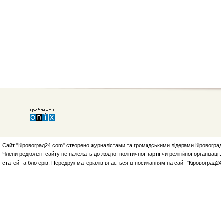
Сайт "Кіровоград24.com" створено журналістами та громадськими лідерами Кіровоград
Члени редколегії сайту не належать до жодної політичної партії чи релігійної організа
статей та блогерів. Передрук матеріалів вітається із посиланням на сайт "Кіровоград2