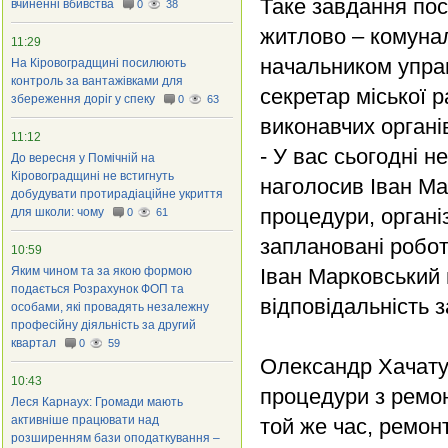
Таке завдання по
вчиненні вбивства
0
38
житлово – комуна
11:29
начальником управ
На Кіровоградщині посилюють
контроль за вантажівками для
секретар міської 
збереження доріг у спеку
0
63
виконавчих органів
11:12
- У вас сьогодні н
До вересня у Помічній на
Кіровоградщині не встигнуть
наголосив Іван Ма
добудувати протирадіаційне укриття
процедури, органі
для школи: чому
0
61
заплановані робот
10:59
Яким чином та за якою формою
Іван Марковський 
подається Розрахунок ФОП та
відповідальність 
особами, які провадять незалежну
професійну діяльність за другий
квартал
0
59
Олександр Хачату
10:43
процедури з ремон
Леся Карнаух: Громади мають
активніше працювати над
той же час, ремонт
розширенням бази оподаткування –