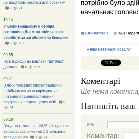
потрібно було зді
це додаткові ресурси для розвитку
0
71
начальник головно
10:14
У Кропивницькому 6 серпня
оголошено Днем жалоби на знак
Коментарів
Перег
0
3901
скорботи за загиблими на Київщині
0
132
Інші матеріали розділу
09:55
Нові підходи до виплати “дитячих”
допомог
0
279
Коментарі
09:41
В яких громадах Кіровоградщини
Ще нема коментар
найбільш активно вирішуються
питання працевлаштування
внутрішньо переміщених осіб
0
Напишіть ваш 
95
09:28
Ім'я:
Вступна кампанія – 2026: абітурієнти
зареєстрували майже 1,2 мільйона
Коментар:
заяв до вишів
0
74