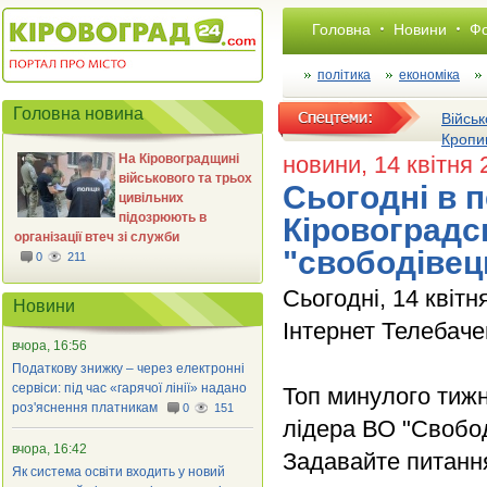
Головна
Новини
Фо
політика
економіка
Головна новина
Військ
Кропи
На Кіровоградщині
новини
, 14 квітня
військового та трьох
Сьогодні в п
цивільних
підозрюють в
Кіровоградс
організації втеч зі служби
"свободівец
0
211
Сьогодні, 14 квітн
Новини
Інтернет Телебаче
вчора, 16:56
Податкову знижку – через електронні
сервіси: під час «гарячої лінії» надано
Топ минулого тижн
роз'яснення платникам
0
151
лідера ВО "Свобо
вчора, 16:42
Задавайте питанн
Як система освіти входить у новий