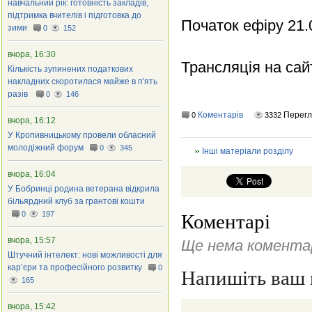
навчальний рік: готовність закладів,
підтримка вчителів і підготовка до
Початок ефіру 21.
зими
0
152
вчора, 16:30
Трансляція на сай
Кількість зупинених податкових
накладних скоротилася майже в п'ять
разів
0
146
Коментарів
Перег
0
3332
вчора, 16:12
У Кропивницькому провели обласний
молодіжний форум
0
345
Інші матеріали розділу
вчора, 16:04
У Бобринці родина ветерана відкрила
більярдний клуб за грантові кошти
0
197
Коментарі
вчора, 15:57
Ще нема коментар
Штучний інтелект: нові можливості для
кар’єри та професійного розвитку
0
Напишіть ваш 
165
вчора, 15:42