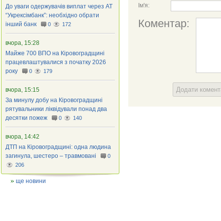
Ім'я:
До уваги одержувачів виплат через АТ
“Укрексімбанк”: необхідно обрати
Коментар:
інший банк
0
172
вчора, 15:28
Майже 700 ВПО на Кіровоградщині
працевлаштувалися з початку 2026
року
0
179
Додати комен
вчора, 15:15
За минулу добу на Кіровоградщині
рятувальники ліквідували понад два
десятки пожеж
0
140
вчора, 14:42
ДТП на Кіровоградщині: одна людина
загинула, шестеро – травмовані
0
206
ще новини