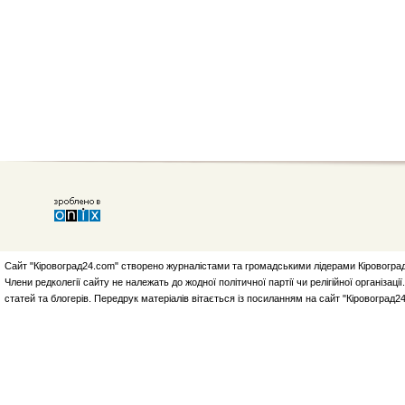
Сайт "Кіровоград24.com" створено журналістами та громадськими лідерами Кіровоград
Члени редколегії сайту не належать до жодної політичної партії чи релігійної організа
статей та блогерів. Передрук матеріалів вітається із посиланням на сайт "Кіровоград2