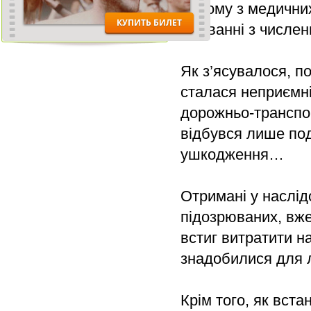
одному з медичних
лікуванні з числен
Як з’ясувалося, п
сталася неприємні
дорожньо-транспор
відбувся лише под
ушкодження…
Отримані у наслід
підозрюваних, вже 
встиг витратити н
знадобилися для л
Крім того, як вст