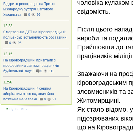
чоловіка кулаком 
Відкрито реєстрацію на Третю
міжнародну зустріч Світового
свідомість.
Українства
0
99
12:28
Після цього напад
Смертельна ДТП на Кіровоградщині:
вироби та подалис
поліцейські встановлюють обставини
0
96
Прийшовши до тям
12:15
працівників міліці
На Кіровоградщині привітали з
професійним святом працівників
будівельної галузі
0
111
Зважаючи на профе
кіровоградським 
11:56
На Кіровоградщині 7 серпня
зловмисників та за
зберігатиметься надзвичайна
Житомирщині.
пожежна небезпека
0
91
Як стало відомо, 
ще новини
підозрюваних віко
що на Кіровоградщ