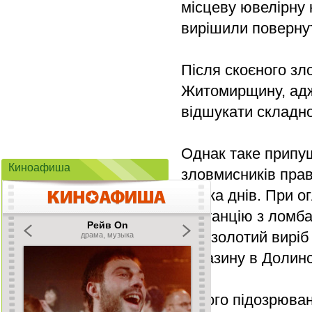
місцеву ювелірну 
вирішили повернут
Після скоєного з
Житомирщину, адже
відшукати складно
Однак таке припу
Киноафиша
зловмисників пра
кілька днів. При 
квитанцію з ломб
цей золотий виріб
магазину в Долинс
Іншого підозрюван