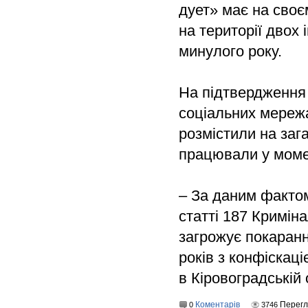
дует» має на своє
на території двох
минулого року.
На підтвердження 
соціальних мережа
розмістили на заг
працювали у мом
– За даним факто
статті 187 Криміна
загрожує покаранн
років з конфіскац
в Кіровоградській 
Коментарів
Перегл
0
3746