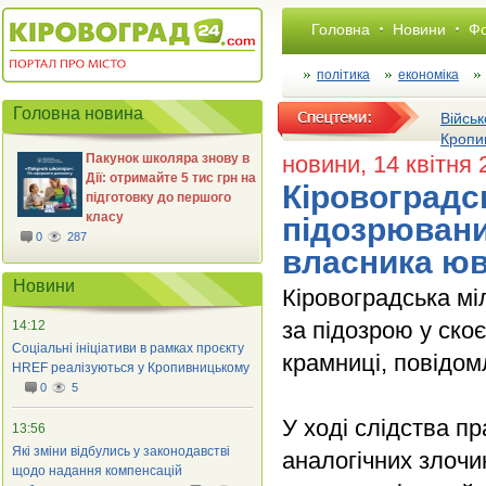
Головна
Новини
Фо
політика
економіка
Головна новина
Військ
Кропи
Пакунок школяра знову в
новини
, 14 квітня
Дії: отримайте 5 тис грн на
Кіровоградс
підготовку до першого
класу
підозрювани
0
287
власника юв
Новини
Кіровоградська мі
за підозрою у ско
14:12
Соціальні ініціативи в рамках проєкту
крамниці, повідом
HREF реалізуються у Кропивницькому
0
5
У ході слідства п
13:56
Які зміни відбулись у законодавстві
аналогічних злочи
щодо надання компенсацій