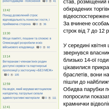
став, розміщений 
роботодавцям - пояснення
0
41
обкрадених торгів
13:42
відеоспостереженн
Понад дозволений строк:
відповідальність понесли і гостя, і
За вчинене особам
приймаюча сторона
0
36
строк від 7 до 12 
13:30
Місце пам'яті, пошани та спокою: в
Олександрії розробили ескіз
У середині квітня 
військового кладовища
0
60
звернувся власник
13:14
близько 14-ої год
Ветеранам і членам їхніх родин
доступні сервіси та партнерські
цікавилися прикра
пропозиції у застосунку «БЕЗ МЕЖ»
браслетів, вони н
0
105
пішли до найближ
12:59
Обидва парубки по
На водія, який керував мотоциклом
напідпитку, патрульні склали
попросили показат
адміністративні матеріали
0
111
крамнички відволі
12:41