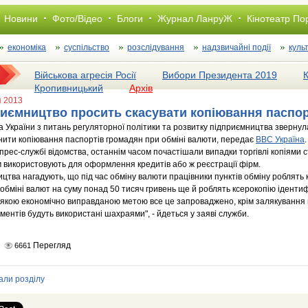
Новини
Фото/Відео
Блоги
Журнал ЛанруЖ
Кінотеатр По
економіка
суспільство
розслiдування
надзвичайні події
куль
Військова агресія Росії
Вибори Президента 2019
Кропивницький
Архів
я 2013
иємництво просить скасувати копіювання паспор
 України з питань регуляторної політики та розвитку підприємництва звернул
нити копіювання паспортів громадян при обміні валюти, передає
ВВС Україна
.
прес-службі відомства, останнім часом почастішали випадки торгівлі копіями 
ім використовують для оформлення кредитів або ж реєстрації фірм.
тва нагадують, що під час обміну валюти працівники пунктів обміну роблять к
 обміні валют на суму понад 50 тисяч гривень ще й роблять ксерокопію ідентиф
з якою економічно виправданою метою все це запроваджено, крім залякування 
кументів будуть використані шахраями", - йдеться у заяві служби.
Перегляд
6661
али розділу