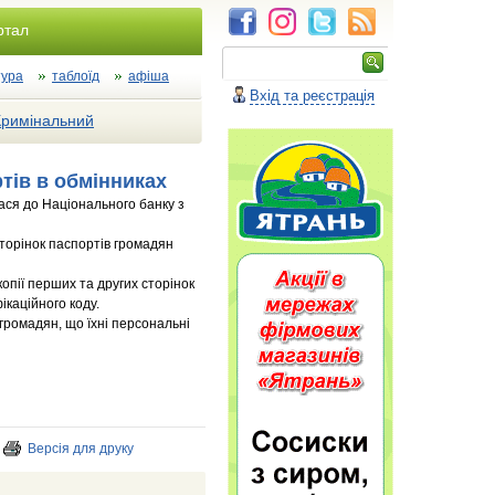
ртал
тура
таблоїд
афіша
Вхід та реєстрація
Кримінальний
тів в обмінниках
ася до Національного банку з
сторінок паспортів громадян
опії перших та других сторінок
ікаційного коду.
громадян, що їхні персональні
Версія для друку