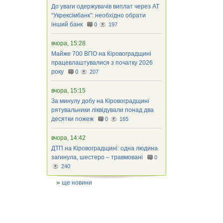
До уваги одержувачів виплат через АТ
“Укрексімбанк”: необхідно обрати
інший банк
0
197
вчора, 15:28
Майже 700 ВПО на Кіровоградщині
працевлаштувалися з початку 2026
року
0
207
вчора, 15:15
За минулу добу на Кіровоградщині
рятувальники ліквідували понад два
десятки пожеж
0
165
вчора, 14:42
ДТП на Кіровоградщині: одна людина
загинула, шестеро – травмовані
0
240
ще новини