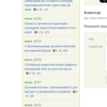
навчальний рік: готовність закладів,
підтримка вчителів і підготовка до
зими
0
175
Коментарі
Ще нема комент
вчора, 16:30
Кількість зупинених податкових
Напишіть ваш
накладних скоротилася майже в п'ять
разів
0
178
Ім'я:
вчора, 16:12
У Кропивницькому провели обласний
Коментар:
молодіжний форум
0
399
вчора, 16:04
У Бобринці родина ветерана відкрила
більярдний клуб за грантові кошти
0
231
вчора, 15:57
Штучний інтелект: нові можливості для
кар’єри та професійного розвитку
0
189
вчора, 15:42