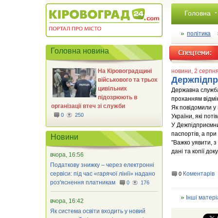
Головна
політика
Головна новина
На Кіровоградщині
новини
, 2 серпн
Держпідпр
військового та трьох
цивільних
Державна служба
підозрюють в
проханням відмі
організації втеч зі служби
Як повідомили у 
0
250
України, які пот
У Дежпідприємниц
паспортів, а при
Новини
"Важко уявити, 
дані та копії до
вчора, 16:56
Податкову знижку – через електронні
сервіси: під час «гарячої лінії» надано
Коментарів
0
роз'яснення платникам
0
176
Інші матері
вчора, 16:42
Як система освіти входить у новий