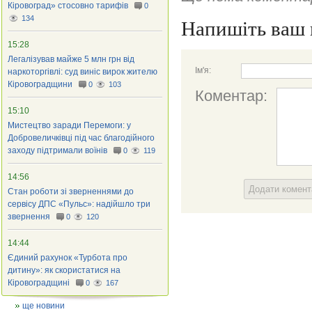
Кіровоград» стосовно тарифів
0
134
Напишіть ваш 
15:28
Легалізував майже 5 млн грн від
Ім'я:
наркоторгівлі: суд виніс вирок жителю
Кіровоградщини
0
103
Коментар:
15:10
Мистецтво заради Перемоги: у
Добровеличківці під час благодійного
заходу підтримали воїнів
0
119
14:56
Додати комен
Стан роботи зі зверненнями до
сервісу ДПС «Пульс»: надійшло три
звернення
0
120
14:44
Єдиний рахунок «Турбота про
дитину»: як скористатися на
Кіровоградщині
0
167
ще новини