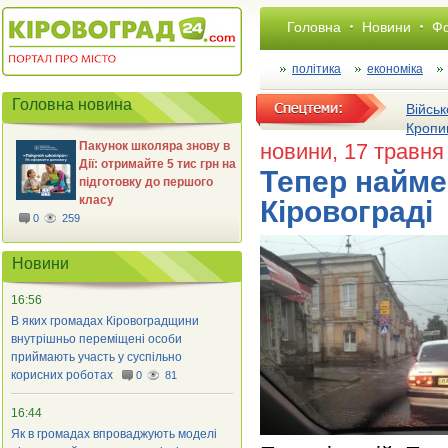
Головна
Новини
Фо
політика
економіка
Головна новина
Військ
Кропи
Пакунок школяра знову в
новини
, 17 травня
Дії: отримайте 5 тис грн на
Тепер найме
підготовку до першого
класу
Кіровограді
0
259
Новини
16:56
В яких громадах Кіровоградщини
внутрішньо переміщені особи
приймають участь у суспільно
корисних роботах
0
81
16:44
Як в громадах впроваджують моделі