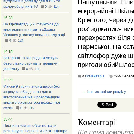
Пашутінській. Пли
підтримки й догляду для літніх та
маломобільних ВПО
0
114
мікрорайоні Шкіль
16:28
Крім того, через 
На Кіровоградщині готуються до
роз'їжджалися ви
викладання предмета «Захист
України» у новому навчальному році
перехрестях біля 
0
124
Пермської. На ост
16:15
світлофор дуже шв
Ветерани та їхні родини можуть
пригоди обийшлося
безоплатно отримати правничу
допомогу
0
111
Коментарів
Перегл
0
4955
15:59
Майже 9 тисяч пачок цигарок без
акцизу та обладнання для їх
Інші матеріали розділу
виготовлення: на Кіровоградщині
викрито організатора незаконної
схеми
0
115
15:44
Коментарі
Постійна комісія обласної ради
Ще нема коментар
розглянула звернення ОКВП «Дніпро-