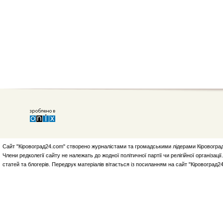
Сайт "Кіровоград24.com" створено журналістами та громадськими лідерами Кіровоград
Члени редколегії сайту не належать до жодної політичної партії чи релігійної організа
статей та блогерів. Передрук матеріалів вітається із посиланням на сайт "Кіровоград2