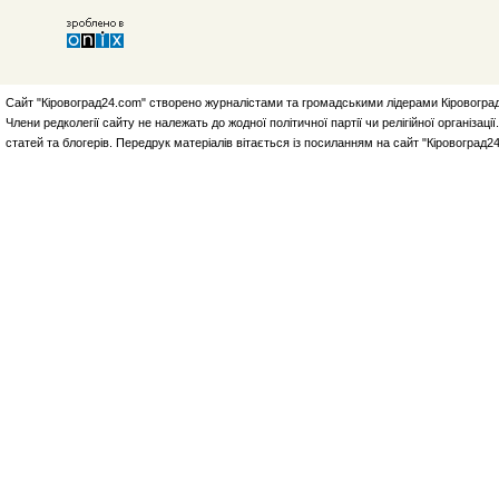
Сайт "Кіровоград24.com" створено журналістами та громадськими лідерами Кіровоград
Члени редколегії сайту не належать до жодної політичної партії чи релігійної організа
статей та блогерів. Передрук матеріалів вітається із посиланням на сайт "Кіровоград2