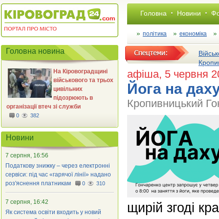
Головна
Новини
Фо
політика
економіка
Головна новина
Військ
Кропи
На Кіровоградщині
афіша
, 5 червня 
військового та трьох
Йога на даху
цивільних
підозрюють в
Кропивницький Го
організації втеч зі служби
0
382
Новини
7 серпня, 16:56
Податкову знижку – через електронні
сервіси: під час «гарячої лінії» надано
роз'яснення платникам
0
310
7 серпня, 16:42
щирій згоді кр
Як система освіти входить у новий