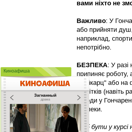
вами ніхто не зм
Важливо
: У Гонч
або прийняти душ,
наприклад, спорти
непотрібно.
БЕЗПЕКА
: У раз
Киноафиша
припиняє роботу, а
"Рейкарц" або на 
підлітків (навіть
заходи у Гончаренк
безпеки.
Щоб бути у курсі 