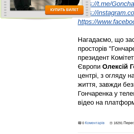
https://t.me/Gonch
https://instagram.
https://www.faceb
Нагадаємо, що за
просторів "Гончаре
президент Комітет
Європи
Олексій 
центрі, з огляду н
життя, завжди без
Гончаренка у теле
відео на платфор
Коментарів
Перег
0
18291