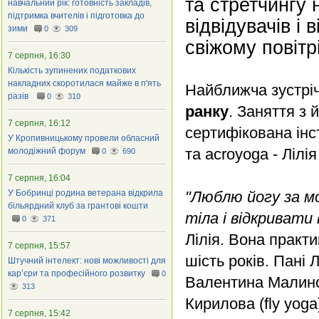
та стретчингу 
навчальний рік: готовність закладів,
підтримка вчителів і підготовка до
відвідувачів і
зими
0
309
свіжому повітрі
7 серпня, 16:30
Кількість зупинених податкових
накладних скоротилася майже в п'ять
Найближча зустріч
разів
0
310
ранку
. Заняття з 
7 серпня, 16:12
сертифікована інс
У Кропивницькому провели обласний
та acroyoga - Лілія
молодіжний форум
0
690
7 серпня, 16:04
У Бобринці родина ветерана відкрила
"Люблю йогу за мо
більярдний клуб за грантові кошти
тіла і відкривати 
0
371
Лілія. Вона практи
7 серпня, 15:57
шість років. Пані 
Штучний інтелект: нові можливості для
кар’єри та професійного розвитку
0
Валентина Малиновс
313
Кирилова (fly yoga
7 серпня, 15:42