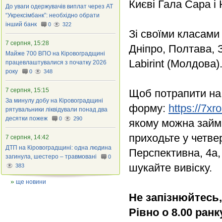
Києві Гала Сара і
До уваги одержувачів виплат через АТ
“Укрексімбанк”: необхідно обрати
інший банк
0
322
Зі своїми класами
7 серпня, 15:28
Дніпро, Полтава, З
Майже 700 ВПО на Кіровоградщині
Labirint (Молдова)
працевлаштувалися з початку 2026
року
0
348
7 серпня, 15:15
Щоб потрапити на 
За минулу добу на Кіровоградщині
форму:
https://7xro
рятувальники ліквідували понад два
десятки пожеж
0
290
якому можна займа
приходьте у четве
7 серпня, 14:42
ДТП на Кіровоградщині: одна людина
Перспективна, 4а, 
загинула, шестеро – травмовані
0
шукайте вивіску.
383
ще новини
Не запізнюйтесь,
Рівно о 8.00 ранк