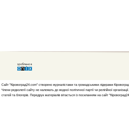
Сайт "Кіровоград24.com" створено журналістами та громадськими лідерами Кіровоград
Члени редколегії сайту не належать до жодної політичної партії чи релігійної організа
статей та блогерів. Передрук матеріалів вітається із посиланням на сайт "Кіровоград2