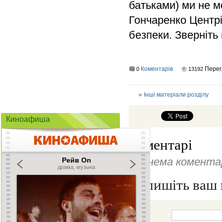
батьками) ми не 
Гончаренко Центрі
безпеки. Зверніть 
Коментарів
Перег
0
13192
Інші матеріали розділу
Киноафиша
Коментарі
Ще нема коментар
Напишіть ваш 
Ім'я: