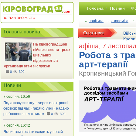
Головна
Новини
Фо
політика
економіка
Головна новина
Військ
Кропи
На Кіровоградщині
афіша
, 7 листопа
військового та трьох
Робота з тр
цивільних
підозрюють в
арт-терапії
організації втеч зі служби
Кропивницький Го
0
390
Новини
7 серпня, 16:56
Податкову знижку – через електронні
сервіси: під час «гарячої лінії» надано
роз'яснення платникам
0
320
7 серпня, 16:42
Як система освіти входить у новий