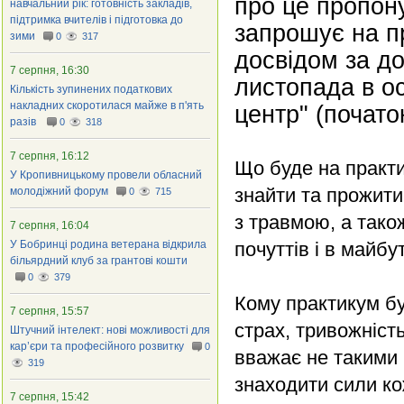
про це пропон
навчальний рік: готовність закладів,
підтримка вчителів і підготовка до
запрошує на п
зими
0
317
досвідом за до
7 серпня, 16:30
листопада в ос
Кількість зупинених податкових
накладних скоротилася майже в п'ять
центр" (початок
разів
0
318
7 серпня, 16:12
Що буде на практи
У Кропивницькому провели обласний
знайти та прожити
молодіжний форум
0
715
з травмою, а тако
7 серпня, 16:04
У Бобринці родина ветерана відкрила
почуттів і в майб
більярдний клуб за грантові кошти
0
379
Кому практикум бу
7 серпня, 15:57
страх, тривожність
Штучний інтелект: нові можливості для
кар’єри та професійного розвитку
0
вважає не такими 
319
знаходити сили ко
7 серпня, 15:42