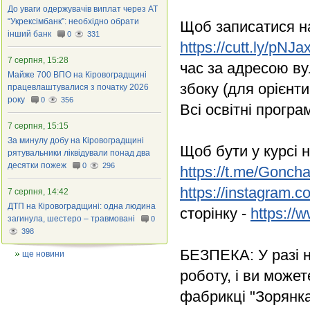
До уваги одержувачів виплат через АТ
“Укрексімбанк”: необхідно обрати
Щоб записатися на 
інший банк
0
331
https://cutt.ly/pNJa
7 серпня, 15:28
час за адресою ву
Майже 700 ВПО на Кіровоградщині
збоку (для орієнти
працевлаштувалися з початку 2026
року
0
356
Всі освітні програ
7 серпня, 15:15
За минулу добу на Кіровоградщині
Щоб бути у курсі 
рятувальники ліквідували понад два
десятки пожеж
0
296
https://t.me/Gonch
https://instagram.
7 серпня, 14:42
ДТП на Кіровоградщині: одна людина
сторінку -
https:/
загинула, шестеро – травмовані
0
398
БЕЗПЕКА: У разі н
ще новини
роботу, і ви может
фабрикці "Зорянка"