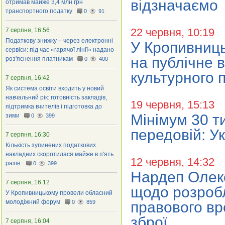
відзначаємо
отримав майже 3,4 млн грн
транспортного податку
0
91
22 червня, 10:19
7 серпня, 16:56
Податкову знижку – через електронні
У Кропивниць
сервіси: під час «гарячої лінії» надано
на публічне 
роз'яснення платникам
0
400
культурного 
7 серпня, 16:42
Як система освіти входить у новий
навчальний рік: готовність закладів,
19 червня, 15:13
підтримка вчителів і підготовка до
Мінімум 30 ти
зими
0
399
передовій: У
7 серпня, 16:30
Кількість зупинених податкових
накладних скоротилася майже в п'ять
12 червня, 14:32
разів
0
399
Нардеп Олекс
7 серпня, 16:12
щодо розробл
У Кропивницькому провели обласний
молодіжний форум
0
859
правового вр
зброї
7 серпня, 16:04