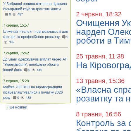
У Бобринці родина ветерана відкрила
більярдний клуб за грантові кошти
2 червня, 18:32
0
457
Очищення Укр
7 серпня, 15:57
нардеп Олек
Штучний інтелект: нові можливості для
кар’єри та професійного розвитку
0
роботи в Тимч
392
7 серпня, 15:42
25 травня, 11:38
До уваги одержувачів виплат через АТ
На Кіровогра
“Укрексімбанк”: необхідно обрати
інший банк
0
410
13 травня, 15:36
7 серпня, 15:28
«Власна спра
Майже 700 ВПО на Кіровоградщині
працевлаштувалися з початку 2026
розвитку та 
року
0
438
ще новини
8 травня, 16:56
Контроль за о