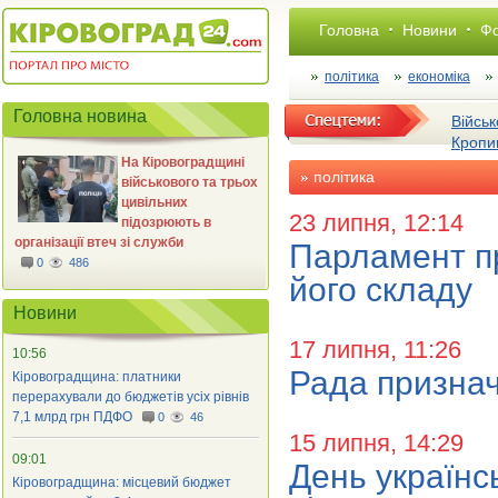
Головна
Новини
Фо
політика
економіка
Головна новина
Військ
Кропи
На Кіровоградщині
політика
військового та трьох
цивільних
23 липня, 12:14
підозрюють в
організації втеч зі служби
Парламент пр
0
486
його складу
Новини
17 липня, 11:26
10:56
Рада признач
Кіровоградщина: платники
перерахували до бюджетів усіх рівнів
7,1 млрд грн ПДФО
0
46
15 липня, 14:29
09:01
День українс
Кіровоградщина: місцевий бюджет