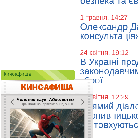
безпека та є
1 травня, 14:27
Олександр Да
консультація
24 квітня, 19:12
В Україні пр
законодавчим
Киноафиша
зброї
16 квітня, 12:29
Прямий діало
Кропивницько
зіштовхуютьс