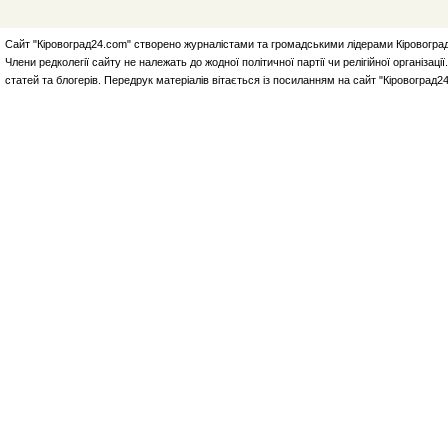
Сайт "Кіровоград24.com" створено журналістами та громадськими лідерами Кіровоград
Члени редколегії сайту не належать до жодної політичної партії чи релігійної організа
статей та блогерів. Передрук матеріалів вітається із посиланням на сайт "Кіровоград2