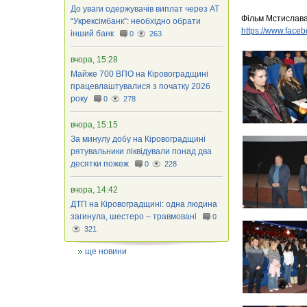
До уваги одержувачів виплат через АТ
Фільм Мстислава 
“Укрексімбанк”: необхідно обрати
https://www.faceb
інший банк
0
263
вчора, 15:28
Майже 700 ВПО на Кіровоградщині
працевлаштувалися з початку 2026
року
0
278
вчора, 15:15
За минулу добу на Кіровоградщині
рятувальники ліквідували понад два
десятки пожеж
0
228
вчора, 14:42
ДТП на Кіровоградщині: одна людина
загинула, шестеро – травмовані
0
321
ще новини