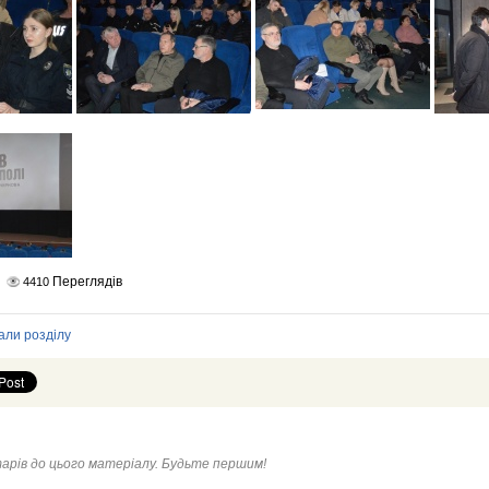
Переглядів
4410
али розділу
арів до цього матеріалу. Будьте першим!