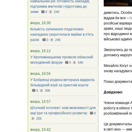
навчальний рік: готовність закладів,
підтримка вчителів і підготовка до
зими
0
240
дивитись. Особли
віддав би все – 
вчора, 16:30
російські варвари
армія, наші люди
Кількість зупинених податкових
про відроджені м
накладних скоротилася майже в п'ять
військової адмін
разів
0
246
Звернулись до пр
вчора, 16:12
допомогу маріупо
У Кропивницькому провели обласний
молодіжний форум
0
540
Михайло Когут на
знову нагадувати
вчора, 16:04
У Бобринці родина ветерана відкрила
Показ документал
більярдний клуб за грантові кошти
0
306
Довідково:
вчора, 15:57
Члени команди A
Штучний інтелект: нові можливості для
роботу в облозі 
кар’єри та професійного розвитку
0
розбомблений по
255
Ця документальна
в світі кіно — а
вчора, 15:42