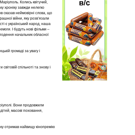
 Маріуполь. Колись квітучий,
ку хроніку завжди нелегко
ов сказав неймовірні слова, що
трашної війни, яку розв’язали
ості є український народ, наша
емоги. І будуть нові фільми –
ьогодення начальник обласної
ькій громаді за увагу і
 світовій спільноті та знову і
ріуполі. Вони продовжили
 дітей, масові поховання,
року отримав найвищу кінопремію