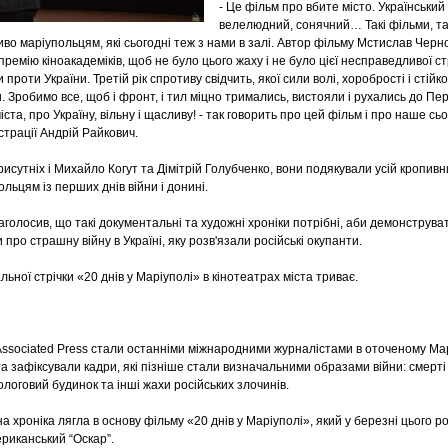
- Це фільм про вбите місто. Український
велелюдний, сонячний… Такі фільми, та
во маріупольцям, які сьогодні теж з нами в залі. Автор фільму Мстислав Черн
і премію кіноакадеміків, щоб не було цього жаху і не було цієї несправедливої с
 проти України. Третій рік спротиву свідчить, якої сили волі, хоробрості і стійк
. Зробимо все, щоб і фронт, і тил міцно тримались, вистояли і рухались до Пер
іста, про Україну, вільну і щасливу! - так говорить про цей фільм і про наше с
істрації Андрій Райкович.
исутніх і Михайло Когут та Дімітрій Голубченко, вони подякували усій кропивниц
льцям із перших днів війни і донині.
голосив, що такі документальні та художні хроніки потрібні, аби демонструвати
 про страшну війну в Україні, яку розв'язали російські окупанти.
ьної стрічки «20 днів у Маріуполі» в кінотеатрах міста триває.
ssociated Press стали останніми міжнародними журналістами в оточеному Ма
та зафіксували кадри, які пізніше стали визначальними образами війни: смерті
логовий будинок та інші жахи російських злочинів.
 хроніка лягла в основу фільму «20 днів у Маріуполі», який у березні цього 
мериканський “Оскар”.