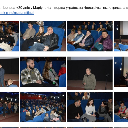
Чернова «20 днів у Маріуполі» - перша українська кінострічка, яка отримала 
ook.com/krrada.official