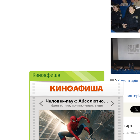
Киноафиша
Коментарів
0
Інші матері
Коментарі
Ще нема комент