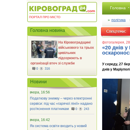
Головна
політика
Головна новина
На Кіровоградщині
фотогалерея
, 2
«20 днів 
військового та трьох
оскаронос
цивільних
підозрюють в
організації втеч зі служби
У середу, 27 бе
0
316
днів у Маріуполі
Новини
вчора, 16:56
Податкову знижку – через електронні
сервіси: під час «гарячої лінії» надано
роз'яснення платникам
0
243
вчора, 16:42
Як система освіти входить у новий