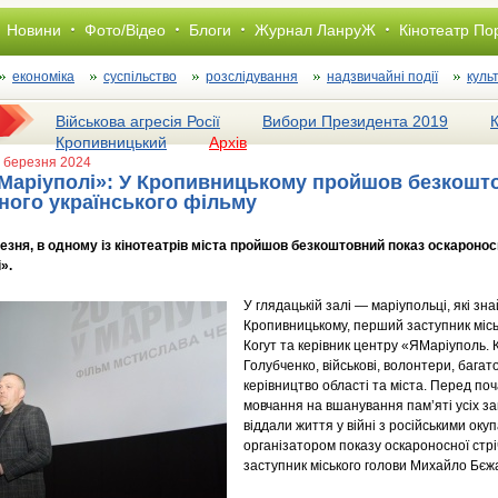
Новини
Фото/Відео
Блоги
Журнал ЛанруЖ
Кінотеатр По
економіка
суспільство
розслiдування
надзвичайні події
куль
Військова агресія Росії
Вибори Президента 2019
Кропивницький
Архів
8 березня 2024
у Маріуполі»: У Кропивницькому пройшов безкошт
ного українського фільму
резня, в одному із кінотеатрів міста пройшов безкоштовний показ оскароно
».
У глядацькій залі — маріупольці, які зн
Кропивницькому, перший заступник міс
Когут та керівник центру «ЯМаріуполь. 
Голубченко, військові, волонтери, багат
керівництво області та міста. Перед п
мовчання на вшанування пам’яті усіх заги
віддали життя у війні з російськими окуп
організатором показу оскароносної стр
заступник міського голови Михайло Бєж