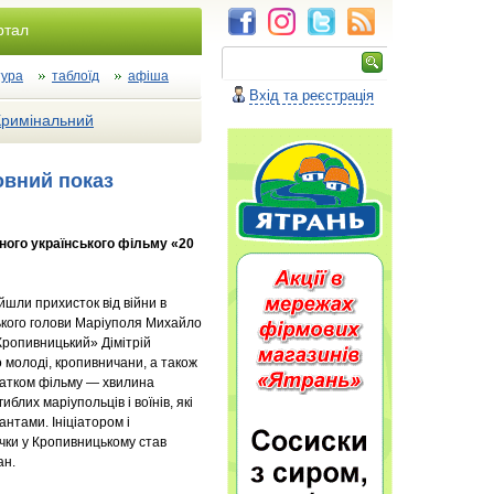
ртал
тура
таблоїд
афіша
Вхід та реєстрація
Кримінальний
овний показ
сного українського фільму «20
айшли прихисток від війни в
ького голови Маріуполя Михайло
Кропивницький» Дімітрій
о молоді, кропивничани, а також
очатком фільму — хвилина
блих маріупольців і воїнів, які
антами. Ініціатором і
ічки у Кропивницькому став
ан.