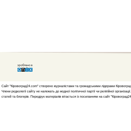
Сайт "Кіровоград24.com" створено журналістами та громадськими лідерами Кіровоград
Члени редколегії сайту не належать до жодної політичної партії чи релігійної організа
статей та блогерів. Передрук матеріалів вітається із посиланням на сайт "Кіровоград2