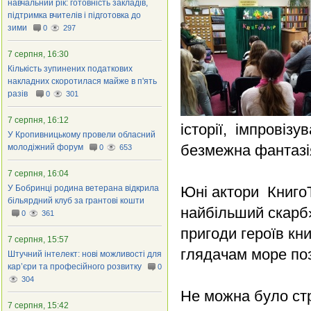
навчальний рік: готовність закладів,
підтримка вчителів і підготовка до
зими
0
297
7 серпня, 16:30
Кількість зупинених податкових
накладних скоротилася майже в п'ять
разів
0
301
7 серпня, 16:12
історії, імпровіз
У Кропивницькому провели обласний
безмежна фантазія
молодіжний форум
0
653
7 серпня, 16:04
У Бобринці родина ветерана відкрила
Юні актори Книго
більярдний клуб за грантові кошти
найбільший скарб»
0
361
пригоди героїв кн
7 серпня, 15:57
глядачам море поз
Штучний інтелект: нові можливості для
кар’єри та професійного розвитку
0
304
Не можна було стр
7 серпня, 15:42