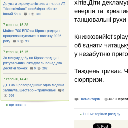
хітів.Діти деклам
До уваги одержувачів виплат через АТ
“Укрексімбанк”: необхідно обрати
енергія та креати
інший банк
0
310
танцювальні рухи 
7 серпня, 15:28
Майже 700 ВПО на Кіровоградщині
Книжковийlet'spla
працевлаштувалися з початку 2026
року
0
333
об'єднати читацьк
7 серпня, 15:15
у незабутню приг
За минулу добу на Кіровоградщині
рятувальники ліквідували понад два
десятки пожеж
0
282
Тиждень триває. Ч
сюрпризи.
7 серпня, 14:42
ДТП на Кіровоградщині: одна людина
загинула, шестеро – травмовані
0
366
Коментарів
Перег
0
4673
ще новини
Інші матеріали розділу