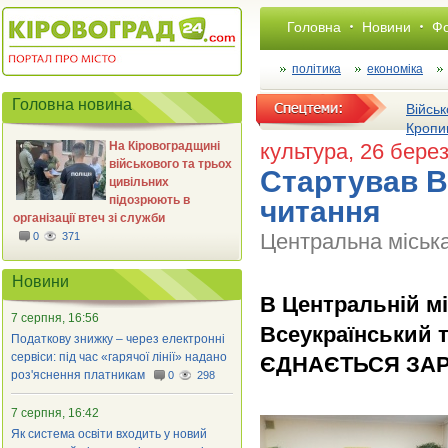
Головна
Новини
Фо
політика
економіка
Головна новина
Військ
Кропи
На Кіровоградщині
культура
, 26 бере
військового та трьох
Стартував В
цивільних
підозрюють в
читання
організації втеч зі служби
Центральна міська
0
371
Новини
В Центральній мі
7 серпня, 16:56
Всеукраїнський
Податкову знижку – через електронні
сервіси: під час «гарячої лінії» надано
ЄДНАЄТЬСЯ ЗАРА
роз'яснення платникам
0
298
7 серпня, 16:42
Як система освіти входить у новий