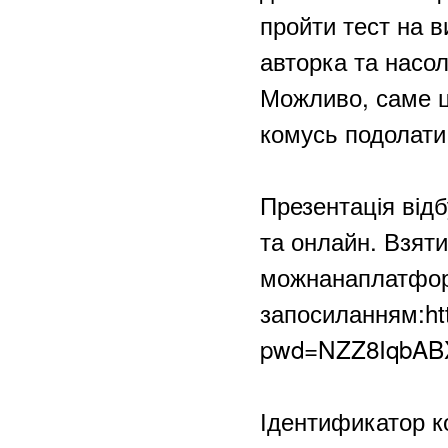
пройти тест на в
авторка та нас
Можливо, саме ц
комусь подолати
Презентація від
та онлайн. Взяти
можнанаплатфор
запосиланням:ht
pwd=NZZ8IqbABX
Ідентификатор к