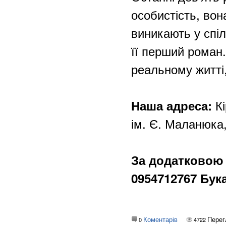
особистість, вон
виникають у спі
її перший роман. 
реальному житті,
Кі
Наша адреса:
ім. Є. Маланюка
За додатковою
0954712767 Бук
Коментарів
Перег
0
4722