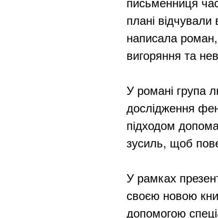
письменниця час
плані відчували
написала роман,
вигоряння та не
У романі група л
дослідження фен
підходом допома
зусиль, щоб пов
У рамках презент
своєю новою книг
допомогою спеціа