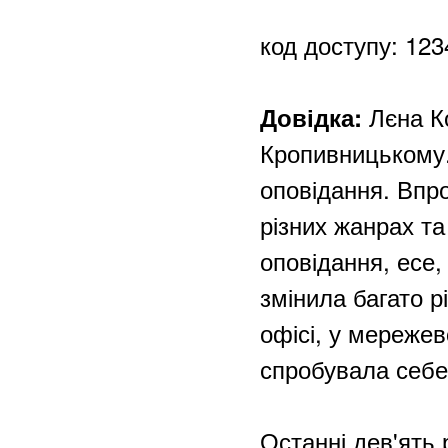
код доступу: 123
Лєна К
Довідка:
Кропивницькому.
оповідання. Впр
різних жанрах та
оповідання, есе,
змінила багато р
офісі, у мережев
спробувала себе 
Останні дев'ять 