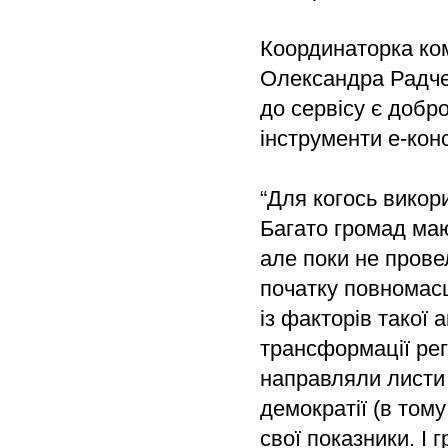
Координаторка ком
Олександра Радче
до сервісу є добр
інструменти е-кон
“Для когось викори
Багато громад маю
але поки не прове
початку повномас
із факторів такої
трансформації рег
направляли листи 
демократії (в тому
свої показники. І 