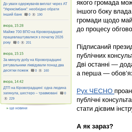
якого громада мож
До уваги одержувачів виплат через АТ
“Укрексімбанк”: необхідно обрати
іншого боку влада
інший банк
0
190
громади щодо майб
вчора, 15:28
до процесу обгово
Майже 700 ВПО на Кіровоградщині
працевлаштувалися з початку 2026
року
0
201
Підписаний прези
вчора, 15:15
публічних консульт
За минулу добу на Кіровоградщині
Дві останні — дод
рятувальники ліквідували понад два
десятки пожеж
0
160
а перша — обов’язк
вчора, 14:42
ДТП на Кіровоградщині: одна людина
Рух ЧЕСНО
проан
загинула, шестеро – травмовані
0
публічні консульта
229
стати дієвим інст
ще новини
А як зараз?