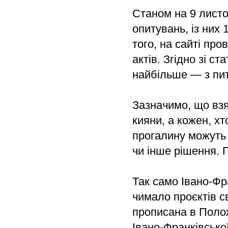
Станом на 9 листо
опитувань, із них 
того, на сайті пр
актів. Згідно зі с
найбільше — з пи
Зазначимо, що взя
кияни, а кожен, хт
прогалину можуть 
чи інше рішення. 
Так само Івано-Фр
чимало проєктів св
прописана в Полож
Івано-Франківської