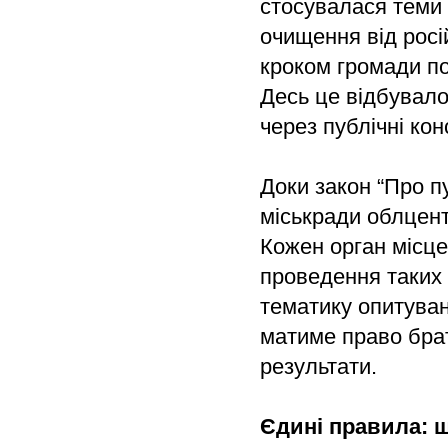
стосувалася теми 
очищення від росі
кроком громади по
Десь це відбувалос
через публічні кон
Доки закон “Про пу
міськради облцент
Кожен орган місц
проведення таких 
тематику опитуван
матиме право брат
результати.
Єдині правила: 