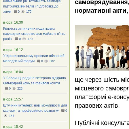
самоврядування,
навчальний рік: готовність закладів,
підтримка вчителів і підготовка до
нормативні акти,
зими
0
170
вчора, 16:30
Кількість зупинених податкових
накладних скоротилася майже в п'ять
разів
0
170
вчора, 16:12
У Кропивницькому провели обласний
молодіжний форум
0
382
вчора, 16:04
У Бобринці родина ветерана відкрила
ще через шість міс
більярдний клуб за грантові кошти
місцевого самовря
0
223
платформі е-консу
вчора, 15:57
правових актів.
Штучний інтелект: нові можливості для
кар’єри та професійного розвитку
0
184
Публічні консульт
вчора, 15:42