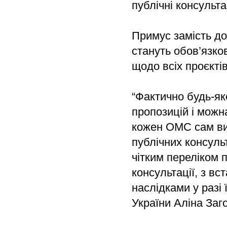
публічні консульт
Примус замість доб
стануть обов’язк
щодо всіх проєктів
“Фактично будь-як
пропозицій і можн
кожен ОМС сам ви
публічних консуль
чітким переліком 
консультації, з в
наслідками у разі
України Аліна Заг