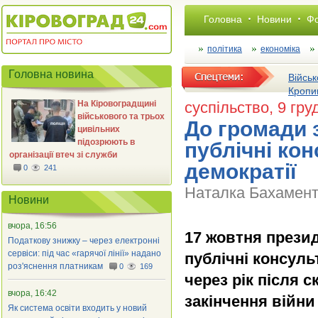
Головна
Новини
Фо
політика
економіка
Головна новина
Військ
Кропи
На Кіровоградщині
суспільство
, 9 гр
військового та трьох
До громади 
цивільних
підозрюють в
публічні кон
організації втеч зі служби
демократії
0
241
Наталка Бахамент,
Новини
вчора, 16:56
17 жовтня прези
Податкову знижку – через електронні
сервіси: під час «гарячої лінії» надано
публічні консул
роз'яснення платникам
0
169
через рік після 
вчора, 16:42
закінчення війн
Як система освіти входить у новий