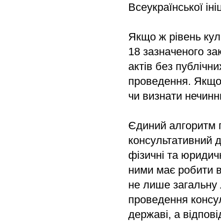
Всеукраїнської іні
Якщо ж рівень кул
18 зазначеного за
актів без публічн
проведення. Якщо 
чи визнати нечинн
Єдиний алгоритм п
консультативний до
фізичні та юридич
ними має робити в
не лише загальну 
проведення консул
державі, а відпов