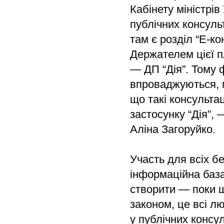
Кабінету міністрі
публічних консуль
там є розділ “Е-ко
Держателем цієї 
— ДП “Дія”. Тому ф
впроваджуються, м
що такі консульта
застосунку “Дія”,
Аліна Загоруйко.
Участь для всіх б
інформаційна база
створити — поки щ
законом, це всі лю
у публічних консу