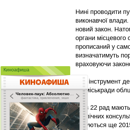
Нині проводити пу
виконавчої влади. 
новий закон. Нато
органи місцевого
прописаний у само
визначатимуть поря
враховуючи закон
Киноафиша
Цей інструмент де
всі міськради обл
16 із 22 рад мают
публічних консуль
датуються ще 201