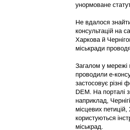
унормоване стату
Не вдалося знайти
консультацій на са
Харкова й Черніго
міськради проводя
Загалом у мережі 
проводили е-консу
застосовує різні
DEM. На порталі з
наприклад, Черніг
місцевих петицій,
користуються інст
міськрад.