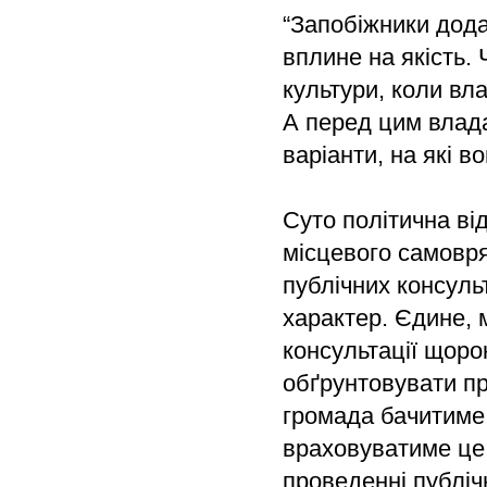
“Запобіжники дода
вплине на якість
культури, коли вл
А перед цим влада
варіанти, на які в
Суто політична від
місцевого самовр
публічних консуль
характер. Єдине, 
консультації щорок
обґрунтовувати пр
громада бачитиме,
враховуватиме це 
проведенні публіч